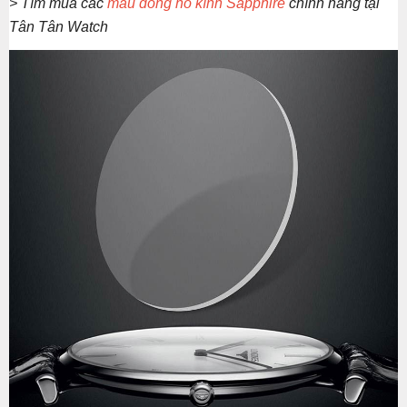
> Tìm mua các
mẫu đồng hồ kính Sapphire
chính hãng tại
Tân Tân Watch