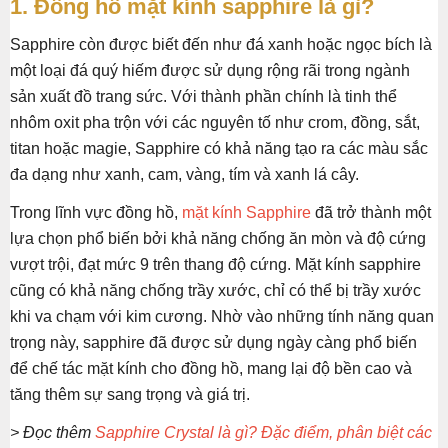
1. Đồng hồ mặt kính sapphire là gì?
Sapphire còn được biết đến như đá xanh hoặc ngọc bích là
một loại đá quý hiếm được sử dụng rộng rãi trong ngành
sản xuất đồ trang sức. Với thành phần chính là tinh thể
nhôm oxit pha trộn với các nguyên tố như crom, đồng, sắt,
titan hoặc magie, Sapphire có khả năng tạo ra các màu sắc
đa dạng như xanh, cam, vàng, tím và xanh lá cây.
Trong lĩnh vực đồng hồ,
mặt kính Sapphire
đã trở thành một
lựa chọn phổ biến bởi khả năng chống ăn mòn và độ cứng
vượt trội, đạt mức 9 trên thang độ cứng. Mặt kính sapphire
cũng có khả năng chống trầy xước, chỉ có thể bị trầy xước
khi va chạm với kim cương. Nhờ vào những tính năng quan
trọng này, sapphire đã được sử dụng ngày càng phổ biến
để chế tác mặt kính cho đồng hồ, mang lại độ bền cao và
tăng thêm sự sang trọng và giá trị.
> Đọc thêm
Sapphire Crystal là gì? Đặc điểm, phân biệt các