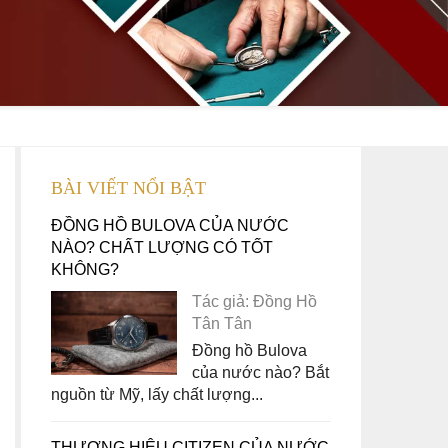
BÀI VIẾT NỔI BẬT
ĐỒNG HỒ BULOVA CỦA NƯỚC
NÀO? CHẤT LƯỢNG CÓ TỐT
KHÔNG?
Tác giả: Đồng Hồ
Tân Tân
Đồng hồ Bulova
của nước nào? Bắt
nguồn từ Mỹ, lấy chất lượng...
THƯƠNG HIỆU CITIZEN CỦA NƯỚC