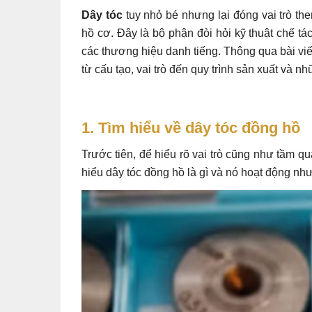
Dây tóc
tuy nhỏ bé nhưng lại đóng vai trò th
hồ cơ. Đây là bộ phận đòi hỏi kỹ thuật chế t
các thương hiệu danh tiếng. Thông qua bài viế
từ cấu tạo, vai trò đến quy trình sản xuất và 
1. Tìm hiểu về dây tóc đồng hồ
Trước tiên, để hiểu rõ vai trò cũng như tầm q
hiểu dây tóc đồng hồ là gì và nó hoạt động như