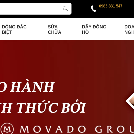
0983 831 547
DÒNG ĐẶC
SỬA
DÂY ĐỒNG
DO
BIỆT
CHỮA
HỒ
NGH