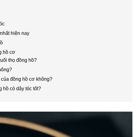
)
óc
 nhất hiện nay
hồ
g hồ cơ
uổi thọ đồng hồ?
không?
c của đồng hồ cơ không?
 hồ có dây tóc tốt?