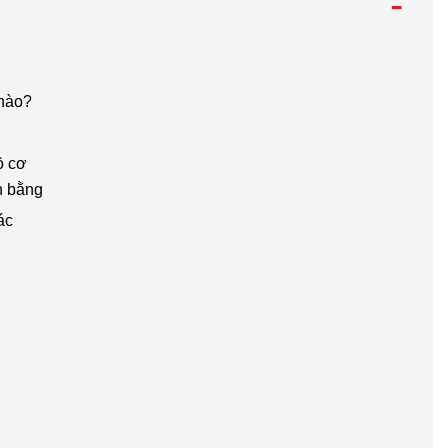
-
 nào?
ồ cơ
ân bằng
xác