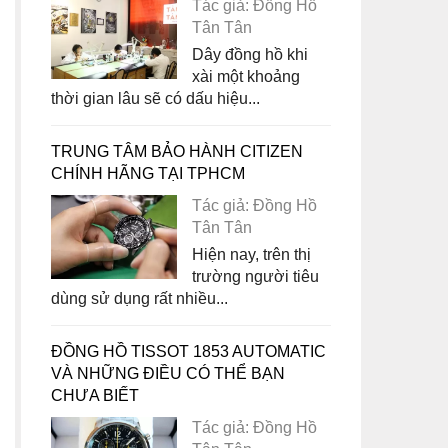
Tác giả: Đồng Hồ
Tân Tân
Dây đồng hồ khi
xài một khoảng
thời gian lâu sẽ có dấu hiệu...
TRUNG TÂM BẢO HÀNH CITIZEN
CHÍNH HÃNG TẠI TPHCM
Tác giả: Đồng Hồ
Tân Tân
Hiện nay, trên thị
trường người tiêu
dùng sử dụng rất nhiều...
ĐỒNG HỒ TISSOT 1853 AUTOMATIC
VÀ NHỮNG ĐIỀU CÓ THỂ BẠN
CHƯA BIẾT
Tác giả: Đồng Hồ