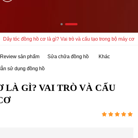
Dây tóc đồng hồ cơ là gì? Vai trò và cấu tạo trong bộ máy cơ
Review sản phẩm
Sửa chữa đồng hồ
Khác
ẫn sử dụng đồng hồ
 LÀ GÌ? VAI TRÒ VÀ CẤU
CƠ