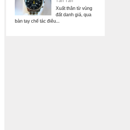
Tân Tân
Xuất thân từ vùng
đất danh giá, qua
bàn tay chế tác điêu...