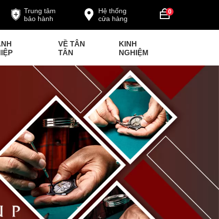
Trung tâm
Hệ thống
0
bảo hành
cửa hàng
ANH
VỀ TÂN
KINH
IỆP
TÂN
NGHIỆM