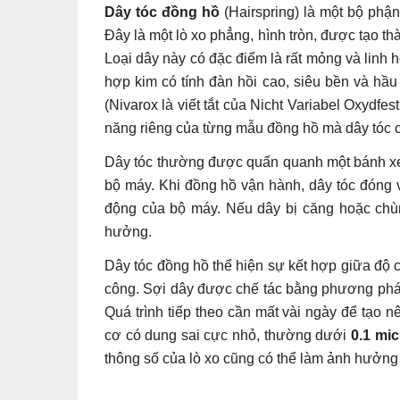
Dây tóc đồng hồ
(Hairspring) là một bộ phậ
Đây là một lò xo phẳng, hình tròn, được tạo t
Loại dây này có đặc điểm là rất mỏng và linh 
hợp kim có tính đàn hồi cao, siêu bền và hầ
(Nivarox là viết tắt của Nicht Variabel Oxydfes
năng riêng của từng mẫu đồng hồ mà dây tóc 
Dây tóc thường được quấn quanh một bánh xe g
bộ máy. Khi đồng hồ vận hành, dây tóc đóng va
động của bộ máy. Nếu dây bị căng hoặc chùn
hưởng.
Dây tóc đồng hồ thể hiện sự kết hợp giữa độ c
công. Sợi dây được chế tác bằng phương pháp 
Quá trình tiếp theo cần mất vài ngày để tạo 
cơ có dung sai cực nhỏ, thường dưới
0.1 mi
thông số của lò xo cũng có thể làm ảnh hưởng