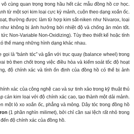
n vô cùng quan trọng trong hầu hết các mẫu đồng hồ cơ học.
hành từ một sợi kim loại cực kỳ mảnh, cuộn theo dạng xoắn ốc.
hoạt, thường được làm từ hợp kim sắt-niken như Nivarox, loại
u như không bị ảnh hưởng bởi nhiệt độ và chống ăn mòn tốt.
t tức Non-Variable Non-Oxidizing). Tùy theo thiết kế hoặc tính
có thể mang những hình dạng khác nhau.
ọi là “bánh tóc” và gắn với trục quay (balance wheel) trong
i trò then chốt trong việc điều hòa và kiểm soát tốc độ hoạt
g, độ chính xác và tính ổn định của đồng hồ có thể bị ảnh
hính xác của công nghệ cao và sự tinh xảo trong kỹ thuật thủ
cán kim loại với độ chính xác cao, tạo thành một dải mảnh.
nên một lò xo xoắn ốc, phẳng và mỏng. Dây tóc trong đồng hồ
cron
(1 phần nghìn milimet), bởi chỉ cần sai lệch rất nhỏ trong
 đến độ chính xác của đồng hồ.