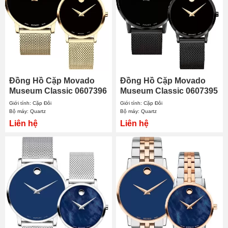
Đồng Hồ Cặp Movado
Đồng Hồ Cặp Movado
Museum Classic 0607396
Museum Classic 0607395
- 0607627
- 0607493
Giới tính: Cặp Đôi
Giới tính: Cặp Đôi
Bộ máy: Quartz
Bộ máy: Quartz
Liên hệ
Liên hệ