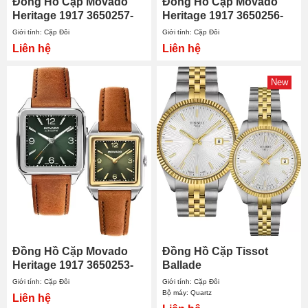
Đồng Hồ Cặp Movado
Đồng Hồ Cặp Movado
hài lòng về chất lượng sản phẩm của đồng hồ chính hãng
Heritage 1917 3650257-
Heritage 1917 3650256-
và tiêu chuẩn dịch vụ.
3650249
3650248
Giới tính: Cặp Đôi
Giới tính: Cặp Đôi
Liên hệ
Liên hệ
New
Đồng Hồ Cặp Movado
Đồng Hồ Cặp Tissot
Heritage 1917 3650253-
Ballade
3650246
T156.410.22.031.00 -
Giới tính: Cặp Đôi
Giới tính: Cặp Đôi
T156.210.22.031.00
Bộ máy: Quartz
Liên hệ