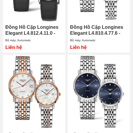
Đồng Hồ Cặp Longines
Đồng Hồ Cặp Longines
Elegant L4.812.4.11.0 -
Elegant L4.810.4.77.6 -
L4.312.4.11.0
L4.310.4.77.6
Bộ máy: Automatic
Bộ máy: Automatic
Liên hệ
Liên hệ