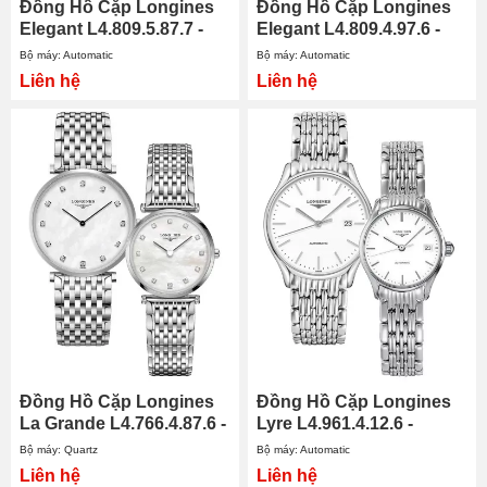
Đồng Hồ Cặp Longines
Đồng Hồ Cặp Longines
Elegant L4.809.5.87.7 -
Elegant L4.809.4.97.6 -
L4.310.5.87.7
L4.310.4.97.6
Bộ máy: Automatic
Bộ máy: Automatic
Liên hệ
Liên hệ
Đồng Hồ Cặp Longines
Đồng Hồ Cặp Longines
La Grande L4.766.4.87.6 -
Lyre L4.961.4.12.6 -
L4.512.4.87.6
L4.360.4.12.6
Bộ máy: Quartz
Bộ máy: Automatic
Liên hệ
Liên hệ