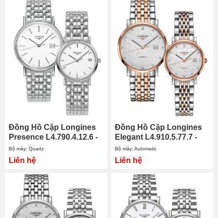
Đồng Hồ Cặp Longines
Đồng Hồ Cặp Longines
Presence L4.790.4.12.6 -
Elegant L4.910.5.77.7 -
L4.320.4.12.6
L4.309.5.77.7
Bộ máy: Quartz
Bộ máy: Automatic
Liên hệ
Liên hệ