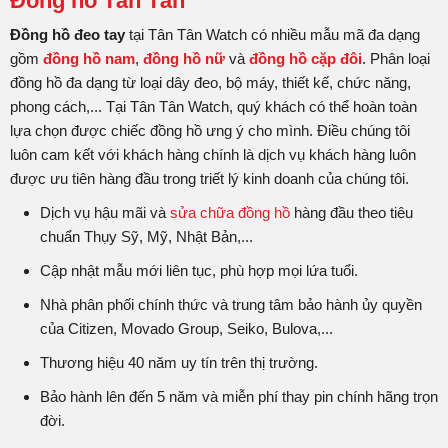
Đồng hồ Tân Tân
Đồng hồ đeo tay
tại Tân Tân Watch có nhiều mẫu mã đa dạng
gồm
đồng hồ nam
,
đồng hồ nữ
và
đồng hồ cặp đôi
. Phân loại
đồng hồ đa dạng từ loại dây đeo, bộ máy, thiết kế, chức năng,
phong cách,... Tại Tân Tân Watch, quý khách có thể hoàn toàn
lựa chọn được chiếc đồng hồ ưng ý cho mình. Điều chúng tôi
luôn cam kết với khách hàng chính là dịch vụ khách hàng luôn
được ưu tiên hàng đầu trong triết lý kinh doanh của chúng tôi.
Dịch vụ hậu mãi và
sửa chữa đồng hồ
hàng đầu theo tiêu
chuẩn Thụy Sỹ, Mỹ, Nhật Bản,...
Cập nhật mẫu mới liên tục, phù hợp mọi lứa tuổi.
Nhà phân phối chính thức và trung tâm bảo hành ủy quyền
của Citizen, Movado Group, Seiko, Bulova,...
Thương hiệu 40 năm uy tín trên thị trường.
Bảo hành lên đến 5 năm và miễn phí thay pin chính hãng trọn
đời.