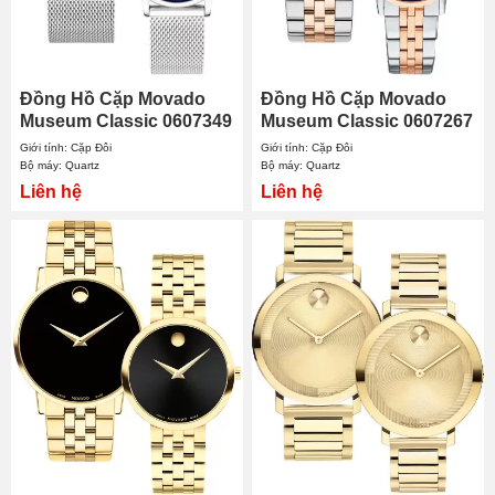
Đồng Hồ Cặp Movado
Đồng Hồ Cặp Movado
Museum Classic 0607349
Museum Classic 0607267
- 0607425
- 0607268
Giới tính: Cặp Đôi
Giới tính: Cặp Đôi
Bộ máy: Quartz
Bộ máy: Quartz
Liên hệ
Liên hệ