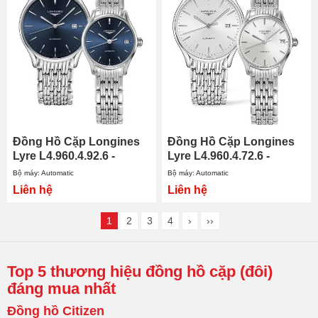
Đồng Hồ Cặp Longines
Đồng Hồ Cặp Longines
Lyre L4.960.4.92.6 -
Lyre L4.960.4.72.6 -
L4.360.4.92.6
L4.360.4.72.6
Bộ máy: Automatic
Bộ máy: Automatic
Liên hệ
Liên hệ
1
2
3
4
›
››
Top 5 thương hiệu đồng hồ cặp (đôi)
đáng mua nhất
Đồng hồ Citizen