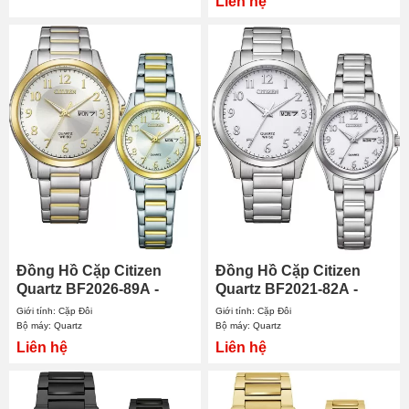
Liên hệ
Đồng Hồ Cặp Citizen
Đồng Hồ Cặp Citizen
Quartz BF2026-89A -
Quartz BF2021-82A -
EQ0614-52B
EQ0610-53A
Giới tính: Cặp Đôi
Giới tính: Cặp Đôi
Bộ máy: Quartz
Bộ máy: Quartz
Liên hệ
Liên hệ