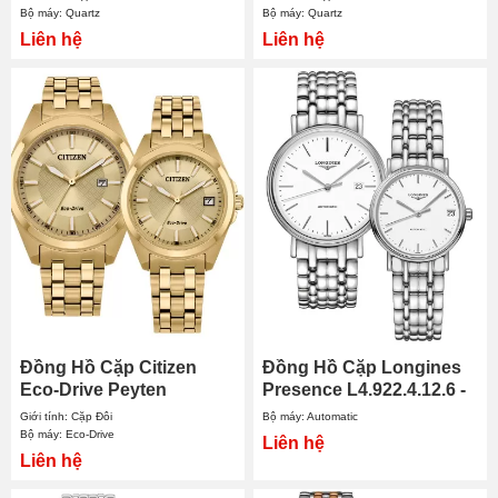
Bộ máy: Quartz
Bộ máy: Quartz
Liên hệ
Liên hệ
Đồng Hồ Cặp Citizen
Đồng Hồ Cặp Longines
Eco-Drive Peyten
Presence L4.922.4.12.6 -
BM7532-54P - EO1222-
L4.322.4.12.6
Giới tính: Cặp Đôi
Bộ máy: Automatic
50P
Bộ máy: Eco-Drive
Liên hệ
Liên hệ