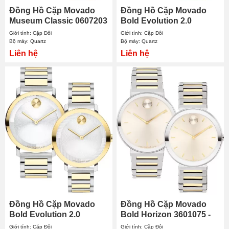
Đồng Hồ Cặp Movado
Đồng Hồ Cặp Movado
Museum Classic 0607203
Bold Evolution 2.0
- 0607847
3601095 - 3601104
Giới tính: Cặp Đôi
Giới tính: Cặp Đôi
Bộ máy: Quartz
Bộ máy: Quartz
Liên hệ
Liên hệ
Đồng Hồ Cặp Movado
Đồng Hồ Cặp Movado
Bold Evolution 2.0
Bold Horizon 3601075 -
3601087 - 3601105
3601091
Giới tính: Cặp Đôi
Giới tính: Cặp Đôi