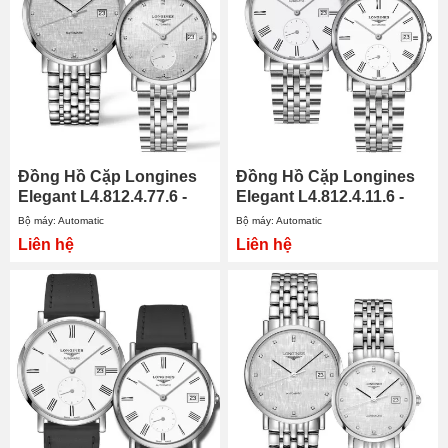
Đồng Hồ Cặp Longines
Đồng Hồ Cặp Longines
Elegant L4.812.4.77.6 -
Elegant L4.812.4.11.6 -
L4.312.4.77.6
L4.312.4.11.6
Bộ máy: Automatic
Bộ máy: Automatic
Liên hệ
Liên hệ