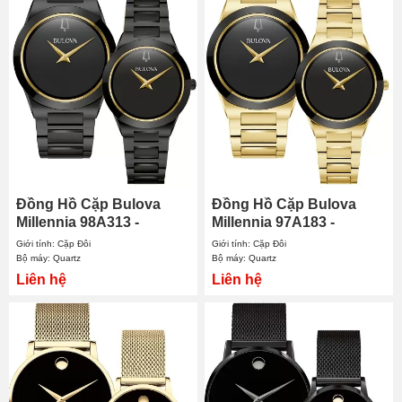
Đồng Hồ Cặp Bulova
Đồng Hồ Cặp Bulova
Millennia 98A313 -
Millennia 97A183 -
98L314
97L175
Giới tính: Cặp Đôi
Giới tính: Cặp Đôi
Bộ máy: Quartz
Bộ máy: Quartz
Liên hệ
Liên hệ