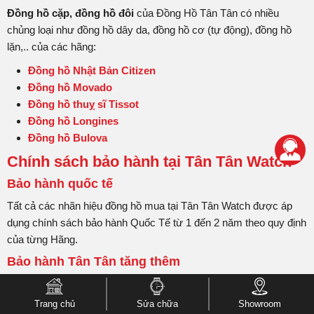
Đồng hồ cặp, đồng hồ đôi
của Đồng Hồ Tân Tân có nhiều
chủng loại như đồng hồ dây da, đồng hồ cơ (tự động), đồng hồ
lặn,.. của các hãng:
Đồng hồ Nhật Bản Citizen
Đồng hồ Movado
Đồng hồ thuỵ sĩ Tissot
Đồng hồ Longines
Đồng hồ Bulova
Chính sách bảo hành tại Tân Tân Watch
Bảo hành quốc tế
Tất cả các nhãn hiệu đồng hồ mua tại Tân Tân Watch được áp
dụng chính sách bảo hành Quốc Tế từ 1 đến 2 năm theo quy định
của từng Hãng.
Bảo hành Tân Tân tăng thêm
Thời hạn bảo hành tại Tân Tân được cộng thêm từ 2 đến 3 năm
về máy (tùy thuộc vào từng Hãng đồng hồ), kèm theo ưu đãi
Trang chủ
Sửa chữa
Showroom