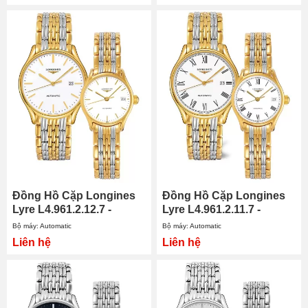
Đồng Hồ Cặp Longines
Đồng Hồ Cặp Longines
Lyre L4.961.2.12.7 -
Lyre L4.961.2.11.7 -
L4.360.2.12.7
L4.360.2.11.7
Bộ máy: Automatic
Bộ máy: Automatic
Liên hệ
Liên hệ