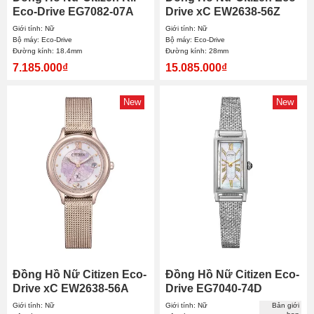
Eco-Drive EG7082-07A
Drive xC EW2638-56Z
18.4mm
28mm
Giới tính: Nữ
Giới tính: Nữ
Bộ máy: Eco-Drive
Bộ máy: Eco-Drive
Đường kính: 18.4mm
Đường kính: 28mm
7.185.000₫
15.085.000₫
New
New
Đồng Hồ Nữ Citizen Eco-
Đồng Hồ Nữ Citizen Eco-
Drive xC EW2638-56A
Drive EG7040-74D
28mm
14.3x30.7mm
Giới tính: Nữ
Giới tính: Nữ
Bản giới