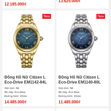
13.625.000₫
12.185.000₫
New
New
Đồng Hồ Nữ Citizen L
Đồng Hồ Nữ Citizen L
Eco-Drive EM1142-84L
Eco-Drive EM1140-80L
33mm
33mm
Giới tính: Nữ
Giới tính: Nữ
Bộ máy: Eco-Drive
Bộ máy: Eco-Drive
Đường kính: 33mm
Đường kính: 33mm
14.485.000₫
11.485.000₫