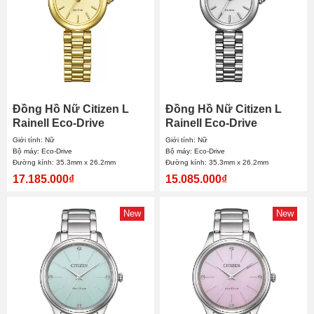
Đồng Hồ Nữ Citizen L
Đồng Hồ Nữ Citizen L
Rainell Eco-Drive
Rainell Eco-Drive
EM1202-50P
EM1200-55A
Giới tính: Nữ
Giới tính: Nữ
35.3mmx26.2mm
35.3mmx26.2mm
Bộ máy: Eco-Drive
Bộ máy: Eco-Drive
Đường kính: 35.3mm x 26.2mm
Đường kính: 35.3mm x 26.2mm
17.185.000₫
15.085.000₫
New
New