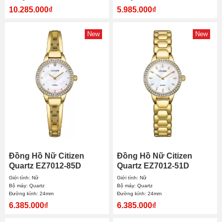
10.285.000₫
5.985.000₫
New
New
Đồng Hồ Nữ Citizen
Đồng Hồ Nữ Citizen
Quartz EZ7012-85D
Quartz EZ7012-51D
24mm
24mm
Giới tính: Nữ
Giới tính: Nữ
Bộ máy: Quartz
Bộ máy: Quartz
Đường kính: 24mm
Đường kính: 24mm
6.385.000₫
6.385.000₫