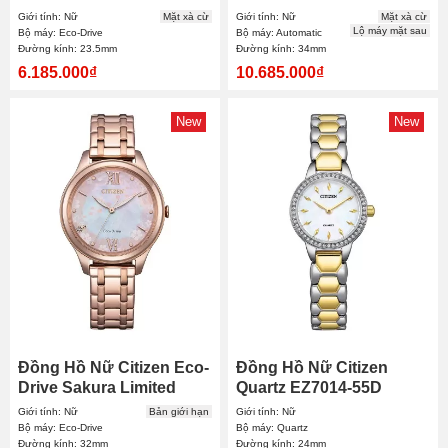
23.5mm
34mm Nữ
Giới tính: Nữ
Mặt xà cừ
Giới tính: Nữ
Mặt xà cừ
Lộ máy mặt sau
Bộ máy: Eco-Drive
Bộ máy: Automatic
Đường kính: 23.5mm
Đường kính: 34mm
6.185.000₫
10.685.000₫
New
New
Đồng Hồ Nữ Citizen Eco-
Đồng Hồ Nữ Citizen
Drive Sakura Limited
Quartz EZ7014-55D
EM0508-98W 32mm
24mm
Giới tính: Nữ
Bản giới hạn
Giới tính: Nữ
Bộ máy: Eco-Drive
Bộ máy: Quartz
Đường kính: 32mm
Đường kính: 24mm