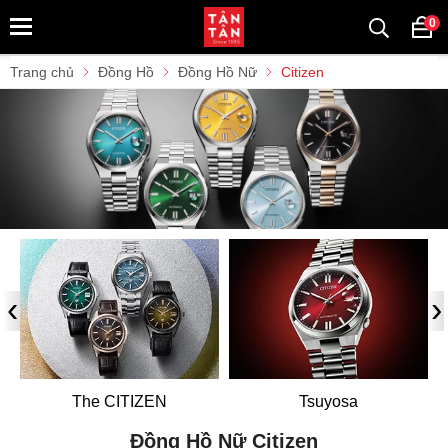
0
Trang chủ
Đồng Hồ
Đồng Hồ Nữ
Citizen
‹
›
The CITIZEN
Tsuyosa
Đồng Hồ Nữ Citizen