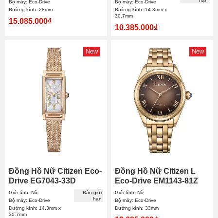
hạn
Bộ máy: Eco-Drive
Bộ máy: Eco-Drive
Đường kính: 28mm
Đường kính: 14.3mm x
30.7mm
15.085.000₫
10.385.000₫
New
New
Đồng Hồ Nữ Citizen Eco-
Đồng Hồ Nữ Citizen L
Drive EG7043-33D
Eco-Drive EM1143-81Z
14.3x30.7mm
33mm
Giới tính: Nữ
Bản giới
Giới tính: Nữ
hạn
Bộ máy: Eco-Drive
Bộ máy: Eco-Drive
Đường kính: 14.3mm x
Đường kính: 33mm
30.7mm