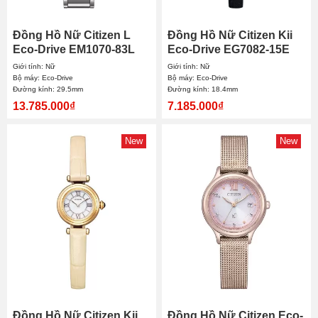
Đồng Hồ Nữ Citizen L
Đồng Hồ Nữ Citizen Kii
Eco-Drive EM1070-83L
Eco-Drive EG7082-15E
29.5mm
18.4mm
Giới tính: Nữ
Giới tính: Nữ
Bộ máy: Eco-Drive
Bộ máy: Eco-Drive
Đường kính: 29.5mm
Đường kính: 18.4mm
13.785.000₫
7.185.000₫
New
New
Đồng Hồ Nữ Citizen Kii
Đồng Hồ Nữ Citizen Eco-