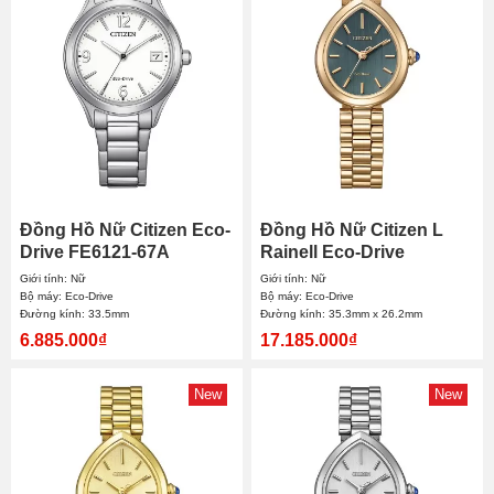
Đồng Hồ Nữ Citizen Eco-
Đồng Hồ Nữ Citizen L
Drive FE6121-67A
Rainell Eco-Drive
33.5mm
EM1203-57X
Giới tính: Nữ
Giới tính: Nữ
35.3mmx26.2mm
Bộ máy: Eco-Drive
Bộ máy: Eco-Drive
Đường kính: 33.5mm
Đường kính: 35.3mm x 26.2mm
6.885.000₫
17.185.000₫
New
New