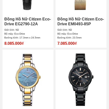
Đồng Hồ Nữ Citizen Eco-
Đồng Hồ Nữ Citizen Eco-
Drive EG2790-12A
Drive EM0493-85P
17.3x24.5mm
23.5mm
Giới tính: Nữ
Giới tính: Nữ
Bộ máy: Eco-Drive
Bộ máy: Eco-Drive
Đường kính: 17.3mm x 24.5mm
Đường kính: 23.5mm
8.085.000₫
7.085.000₫