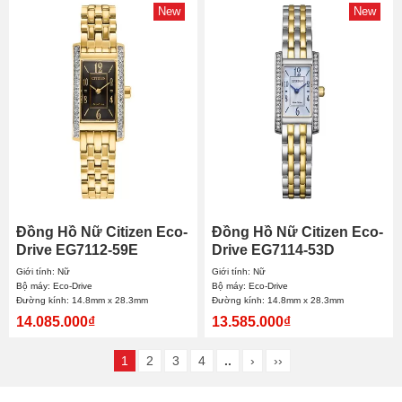
New
New
Đồng Hồ Nữ Citizen Eco-
Đồng Hồ Nữ Citizen Eco-
Drive EG7112-59E
Drive EG7114-53D
14.8mmx28.3mm
14.8mmx28.3mm
Giới tính: Nữ
Giới tính: Nữ
Bộ máy: Eco-Drive
Bộ máy: Eco-Drive
Đường kính: 14.8mm x 28.3mm
Đường kính: 14.8mm x 28.3mm
14.085.000₫
13.585.000₫
1
2
3
4
..
›
››