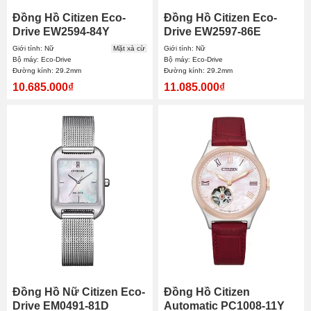
Đồng Hồ Citizen Eco-
Đồng Hồ Citizen Eco-
Drive EW2594-84Y
Drive EW2597-86E
29.2mm Nữ
29.2mm Nữ
Giới tính: Nữ
Mặt xà cừ
Giới tính: Nữ
Bộ máy: Eco-Drive
Bộ máy: Eco-Drive
Đường kính: 29.2mm
Đường kính: 29.2mm
10.685.000₫
11.085.000₫
Đồng Hồ Nữ Citizen Eco-
Đồng Hồ Citizen
Drive EM0491-81D
Automatic PC1008-11Y