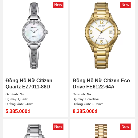
New
New
Đồng Hồ Nữ Citizen
Đồng Hồ Nữ Citizen Eco-
Quartz EZ7011-88D
Drive FE6122-64A
24mm
33.5mm
Giới tính: Nữ
Giới tính: Nữ
Bộ máy: Quartz
Bộ máy: Eco-Drive
Đường kính: 24mm
Đường kính: 33.5mm
5.385.000₫
8.385.000₫
New
New