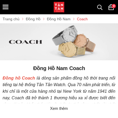
0
Trang chủ
Đồng Hồ
Đồng Hồ Nam
Coach
Đồng Hồ Nam Coach
Đồng hồ Coach
là dòng sản phẩm đồng hồ thời trang nổi
tiếng tại hệ thống Tân Tân Watch. Qua 70 năm phát triển, từ
khi chỉ là một cửa hàng nhỏ tại New York từ năm 1941 đến
nay, Coach đã trở thành 1 thương hiệu xa xỉ được biết đến
rộng rãi trên khắp thế giới về chất da thủ công, chất vải chất
Xem thêm
lượng và là một trong những nhà thiết kế, sản xuất các phụ
kiện thời trang hàng đầu tại Mỹ.