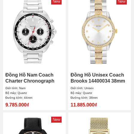
New
New
Đồng Hồ Nam Coach
Đồng Hồ Unisex Coach
Charter Chronograph
Brooks 14400034 38mm
14602702 44mm
Giới tính: Nam
Giới tính: Unisex
Bộ máy: Quartz
Bộ máy: Quartz
Đường kính: 44mm
Đường kính: 38mm
9.785.000₫
11.885.000₫
New