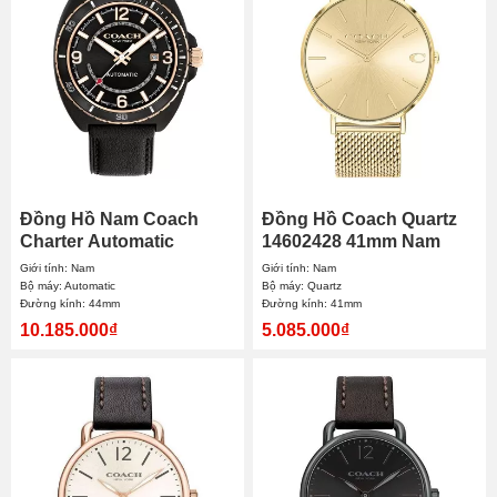
Đồng Hồ Nam Coach
Đồng Hồ Coach Quartz
Charter Automatic
14602428 41mm Nam
14602734 44mm
Giới tính: Nam
Giới tính: Nam
Bộ máy: Automatic
Bộ máy: Quartz
Đường kính: 44mm
Đường kính: 41mm
10.185.000₫
5.085.000₫