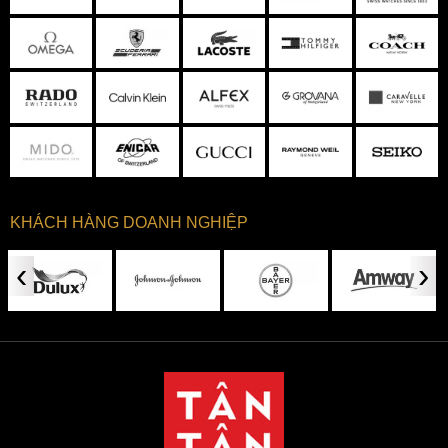
KHÁCH HÀNG DOANH NGHIỆP
‹
›