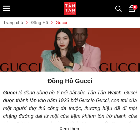
0
Trang chủ
Đồng Hồ
Gucci
Đồng Hồ Gucci
Gucci
là dòng đồng hồ Ý nổi bật của Tân Tân Watch. Gucci
được thành lập vào năm 1923 bởi Guccio Gucci, con trai của
một người thợ thủ công da thuộc, thương hiệu đã đi một
chặng đường dài từ một cửa tiệm khiêm tốn trở thành cửa
hàng thời trang xa xỉ bậc nhất ở Florence, Ý. Được công
Xem thêm
nhận là một trong những thương hiệu mang tính biểu tượng
và có tầm ảnh hưởng lớn nhất mọi thời đại, Gucci, để nhấn