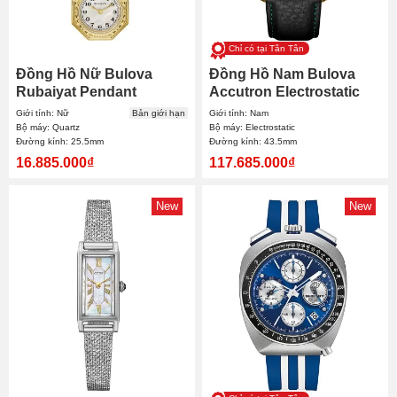
Chỉ có tại Tân Tân
Đồng Hồ Nữ Bulova
Đồng Hồ Nam Bulova
Rubaiyat Pendant
Accutron Electrostatic
Necklace Limited 97L182
Movement Spaceview
Giới tính: Nữ
Bản giới hạn
Giới tính: Nam
25.5mm
Evolution 27A205A
Bộ máy: Quartz
Bộ máy: Electrostatic
Đường kính: 25.5mm
Đường kính: 43.5mm
43.5mm
16.885.000₫
117.685.000₫
New
New