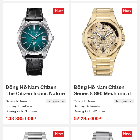
New
New
Đồng Hồ Nam Citizen
Đồng Hồ Nam Citizen
The Citizen Iconic Nature
Series 8 890 Mechanical
Limited AQ4100-22W
NB6062-52P 42.6mm
Giới tính: Nam
Bản giới hạn
Giới tính: Nam
Bản giới hạn
38.3mm
Bộ máy: Eco-Drive
Bộ máy: Automatic
Đường kính: 38.3mm
Đường kính: 42.6mm
148.385.000₫
52.285.000₫
New
New