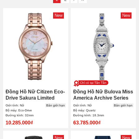
New
New
Chỉ có tại Tân Tân
Đồng Hồ Nữ Citizen Eco-
Đồng Hồ Nữ Bulova Miss
Drive Sakura Limited
America Archive Series
EM0508-98W 32mm
Limited 96L340 18.3mm
Giới tính: Nữ
Bản giới hạn
Giới tính: Nữ
Bản giới hạn
Bộ máy: Eco-Drive
Bộ máy: Quartz
Đường kính: 32mm
Đường kính: 18.3mm
10.285.000₫
63.785.000₫
New
New