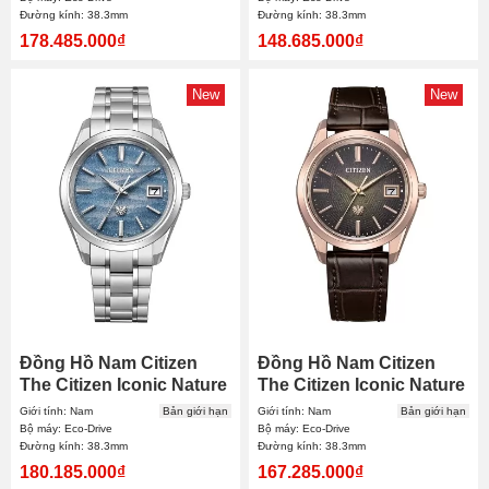
Đường kính: 38.3mm
Đường kính: 38.3mm
178.485.000₫
148.685.000₫
New
New
Đồng Hồ Nam Citizen
Đồng Hồ Nam Citizen
The Citizen Iconic Nature
The Citizen Iconic Nature
Limited AQ4100-65H
Limited AQ4106-00W
Giới tính: Nam
Bản giới hạn
Giới tính: Nam
Bản giới hạn
38.3mm
38.3mm
Bộ máy: Eco-Drive
Bộ máy: Eco-Drive
Đường kính: 38.3mm
Đường kính: 38.3mm
180.185.000₫
167.285.000₫