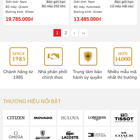
41mm Nam
Giới tính: Nam
Bản giới hạn
Giới tính: Nam
Bản giới hạn
Bộ máy 262 khz
Lộ máy mặt sau
Bộ máy: Quartz
Bộ máy: Automatic
Đường kính: 45mm
Đường kính: 41mm
19.785.000₫
13.485.000₫
1
2
›
››
Chánh hãng từ
Nhà phân phối
Trung tâm bảo
Nhiều mẫu mã
1985
chính thức
hành ủy quyền
nhất thị trường
THƯƠNG HIỆU NỔI BẬT