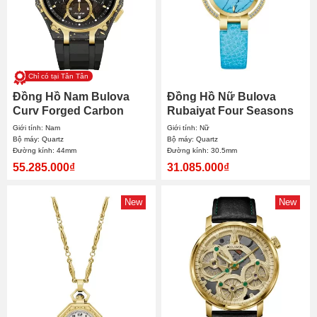
Chỉ có tại Tân Tân
Đồng Hồ Nam Bulova
Đồng Hồ Nữ Bulova
Curv Forged Carbon
Rubaiyat Four Seasons
Special Edition 98A328
Summer 97R104 30.5mm
Giới tính: Nam
Giới tính: Nữ
44mm
Bộ máy: Quartz
Bộ máy: Quartz
Đường kính: 44mm
Đường kính: 30.5mm
55.285.000₫
31.085.000₫
New
New