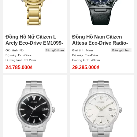
Đồng Hồ Nữ Citizen L
Đồng Hồ Nam Citizen
Arcly Eco-Drive EM1099-
Attesa Eco-Drive Radio-
57L 31.2mm
Controlled CB0215-18L
Giới tính: Nữ
Bản giới hạn
Giới tính: Nam
Bản giới hạn
43mm
Bộ máy: Eco-Drive
Bộ máy: Eco-Drive
Đường kính: 31.2mm
Đường kính: 43mm
24.785.000₫
29.285.000₫