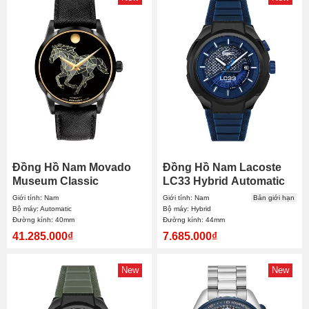
Đồng Hồ Nam Movado
Đồng Hồ Nam Lacoste
Museum Classic
LC33 Hybrid Automatic
Automatic 0608008
2011467 44mm
Giới tính: Nam
Giới tính: Nam
Bản giới hạn
40mm
Bộ máy: Automatic
Bộ máy: Hybrid
Đường kính: 40mm
Đường kính: 44mm
41.285.000₫
7.685.000₫
New
New