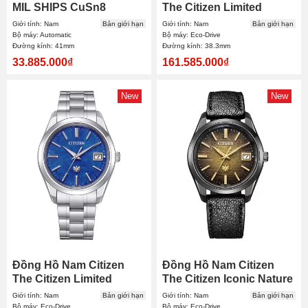
MIL SHIPS CuSn8
The Citizen Limited
Bronze Archive Series
AQ4100-65W 38.3mm
Giới tính: Nam
Bản giới hạn
Giới tính: Nam
Bản giới hạn
98A324 41mm
Bộ máy: Automatic
Bộ máy: Eco-Drive
Đường kính: 41mm
Đường kính: 38.3mm
33.885.000₫
161.585.000₫
New
New
Đồng Hồ Nam Citizen
Đồng Hồ Nam Citizen
The Citizen Limited
The Citizen Iconic Nature
AQ4100-57M 38.3mm
Limited AQ4106-18X
Giới tính: Nam
Bản giới hạn
Giới tính: Nam
Bản giới hạn
38.3mm
Bộ máy: Eco-Drive
Bộ máy: Eco-Drive