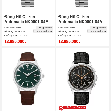
Đồng Hồ Citizen
Đồng Hồ Citizen
Automatic NK0001-84E
Automatic NK0001-84A
41mm Nam
41mm Nam
Giới tính: Nam
Bản giới hạn
Giới tính: Nam
Bản giới hạn
Lộ máy mặt sau
Lộ máy mặt sau
Bộ máy: Automatic
Bộ máy: Automatic
Đường kính: 41mm
Đường kính: 41mm
13.685.000₫
13.685.000₫
Chỉ có tại Tân Tân