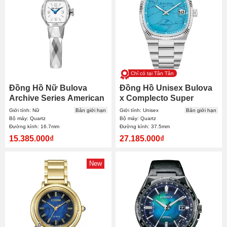
Chỉ có tại Tân Tân
Đồng Hồ Nữ Bulova
Đồng Hồ Unisex Bulova
Archive Series American
x Complecto Super
Girl Limited 96L333
Seville Limited 96B455
Giới tính: Nữ
Bản giới hạn
Giới tính: Unisex
Bản giới hạn
16.7mm
37.5mm
Bộ máy: Quartz
Bộ máy: Quartz
Đường kính: 16.7mm
Đường kính: 37.5mm
15.385.000₫
27.185.000₫
New