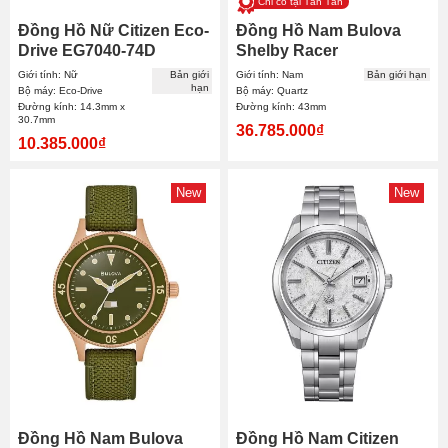
Chỉ có tại Tân Tân
Đồng Hồ Nữ Citizen Eco-
Đồng Hồ Nam Bulova
Drive EG7040-74D
Shelby Racer
14.3x30.7mm
Chronograph Limited
Giới tính: Nữ
Bản giới
Giới tính: Nam
Bản giới hạn
hạn
98B452 43mm
Bộ máy: Eco-Drive
Bộ máy: Quartz
Đường kính: 14.3mm x
Đường kính: 43mm
30.7mm
36.785.000₫
10.385.000₫
New
New
Đồng Hồ Nam Bulova
Đồng Hồ Nam Citizen