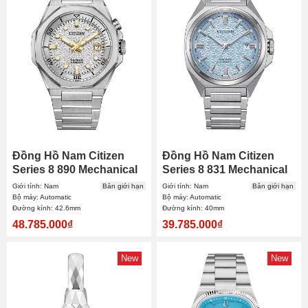
Đồng Hồ Nam Citizen
Đồng Hồ Nam Citizen
Series 8 890 Mechanical
Series 8 831 Mechanical
NB6060-58H 42.6mm
NB6051-59L 40mm
Giới tính: Nam
Bản giới hạn
Giới tính: Nam
Bản giới hạn
Bộ máy: Automatic
Bộ máy: Automatic
Đường kính: 42.6mm
Đường kính: 40mm
48.785.000₫
39.785.000₫
New
New