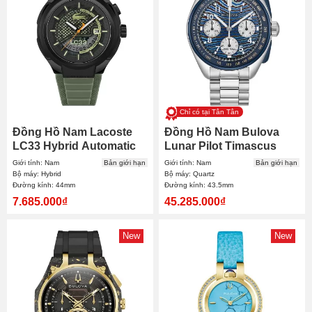
Chỉ có tại Tân Tân
Đồng Hồ Nam Lacoste
Đồng Hồ Nam Bulova
LC33 Hybrid Automatic
Lunar Pilot Timascus
2011466 44mm
Limited 98A329 43.5mm
Giới tính: Nam
Bản giới hạn
Giới tính: Nam
Bản giới hạn
Bộ máy: Hybrid
Bộ máy: Quartz
Đường kính: 44mm
Đường kính: 43.5mm
7.685.000₫
45.285.000₫
New
New