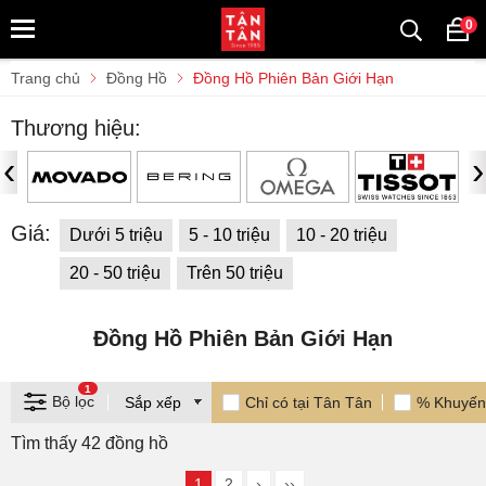
0
Trang chủ
Đồng Hồ
Đồng Hồ Phiên Bản Giới Hạn
Thương hiệu:
‹
›
Giá:
Dưới 5 triệu
5 - 10 triệu
10 - 20 triệu
20 - 50 triệu
Trên 50 triệu
Đồng Hồ Phiên Bản Giới Hạn
1
Bộ lọc
Chỉ có tại Tân Tân
% Khuyến
Tìm thấy 42 đồng hồ
1
2
›
››