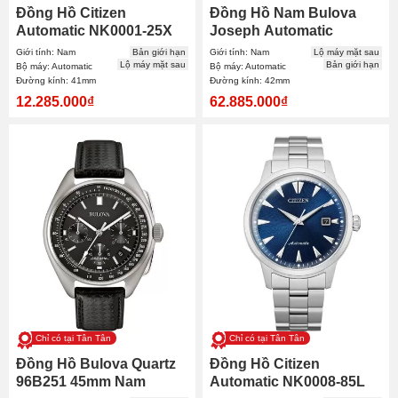
Đồng Hồ Citizen
Đồng Hồ Nam Bulova
Automatic NK0001-25X
Joseph Automatic
41mm Nam
Chronograph 96C146
Giới tính: Nam
Bản giới hạn
Giới tính: Nam
Lộ máy mặt sau
42mm
Lộ máy mặt sau
Bản giới hạn
Bộ máy: Automatic
Bộ máy: Automatic
Đường kính: 41mm
Đường kính: 42mm
12.285.000₫
62.885.000₫
Chỉ có tại Tân Tân
Chỉ có tại Tân Tân
Đồng Hồ Bulova Quartz
Đồng Hồ Citizen
96B251 45mm Nam
Automatic NK0008-85L