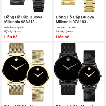
Đồng Hồ Cặp Bulova
Đồng Hồ Cặp Bulova
Millennia 98A313 -
Millennia 97A183 -
98L314
97L175
Giới tính: Cặp Đôi
Giới tính: Cặp Đôi
Bộ máy: Quartz
Bộ máy: Quartz
Liên hệ
Liên hệ