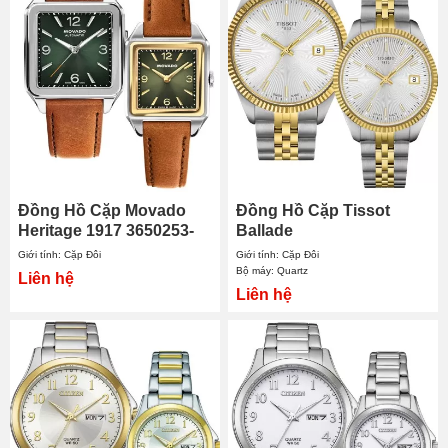
Đồng Hồ Cặp Movado
Đồng Hồ Cặp Tissot
Heritage 1917 3650253-
Ballade
3650246
T156.410.22.031.00 -
Giới tính: Cặp Đôi
Giới tính: Cặp Đôi
T156.210.22.031.00
Bộ máy: Quartz
Liên hệ
Liên hệ