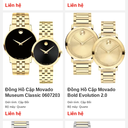
Liên hệ
Liên hệ
Đồng Hồ Cặp Movado
Đồng Hồ Cặp Movado
Museum Classic 0607203
Bold Evolution 2.0
- 0607847
3601095 - 3601104
Giới tính: Cặp Đôi
Giới tính: Cặp Đôi
Bộ máy: Quartz
Bộ máy: Quartz
Liên hệ
Liên hệ