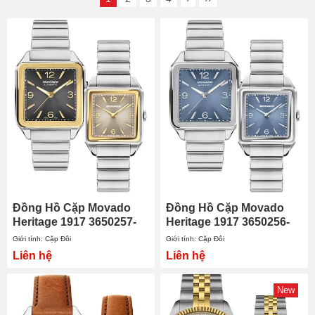
Đồng Hồ Cặp Movado
Đồng Hồ Cặp Movado
Heritage 1917 3650257-
Heritage 1917 3650256-
3650249
3650248
Giới tính: Cặp Đôi
Giới tính: Cặp Đôi
Liên hệ
Liên hệ
New