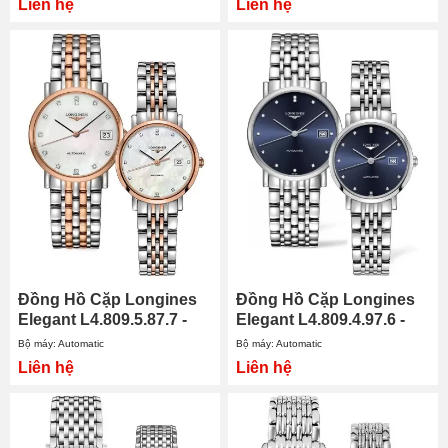
Liên hệ
Liên hệ
Đồng Hồ Cặp Longines
Đồng Hồ Cặp Longines
Elegant L4.809.5.87.7 -
Elegant L4.809.4.97.6 -
L4.310.5.87.7
L4.310.4.97.6
Bộ máy: Automatic
Bộ máy: Automatic
Liên hệ
Liên hệ