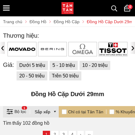
0
Trang chủ
Đồng Hồ
Đồng Hồ Cặp
Đồng Hồ Cặp Dưới 29m
Thương hiệu:
‹
›
Giá:
Dưới 5 triệu
5 - 10 triệu
10 - 20 triệu
20 - 50 triệu
Trên 50 triệu
Đồng Hồ Cặp Dưới 29mm
1
Bộ lọc
Chỉ có tại Tân Tân
% Khuyến
Tìm thấy 102 đồng hồ
1
2
3
4
›
››