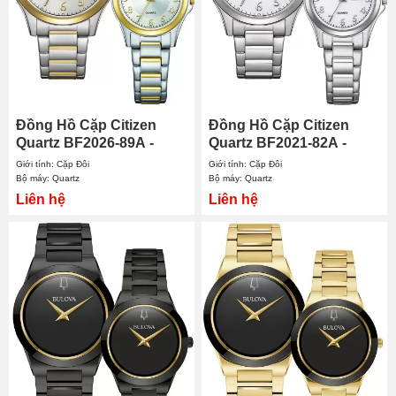
Đồng Hồ Cặp Citizen
Đồng Hồ Cặp Citizen
Quartz BF2026-89A -
Quartz BF2021-82A -
EQ0614-52B
EQ0610-53A
Giới tính: Cặp Đôi
Giới tính: Cặp Đôi
Bộ máy: Quartz
Bộ máy: Quartz
Liên hệ
Liên hệ