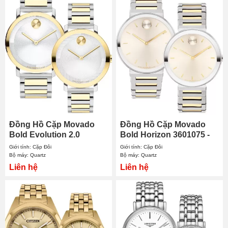
Đồng Hồ Cặp Movado
Đồng Hồ Cặp Movado
Bold Evolution 2.0
Bold Horizon 3601075 -
3601087 - 3601105
3601091
Giới tính: Cặp Đôi
Giới tính: Cặp Đôi
Bộ máy: Quartz
Bộ máy: Quartz
Liên hệ
Liên hệ