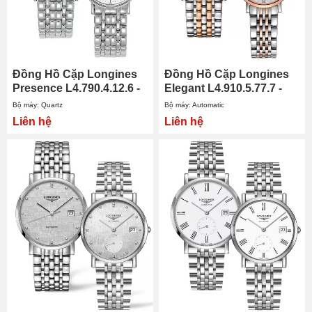
Đồng Hồ Cặp Longines
Đồng Hồ Cặp Longines
Presence L4.790.4.12.6 -
Elegant L4.910.5.77.7 -
L4.320.4.12.6
L4.309.5.77.7
Bộ máy: Quartz
Bộ máy: Automatic
Liên hệ
Liên hệ