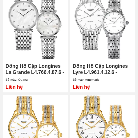
Đồng Hồ Cặp Longines
Đồng Hồ Cặp Longines
La Grande L4.766.4.87.6 -
Lyre L4.961.4.12.6 -
L4.512.4.87.6
L4.360.4.12.6
Bộ máy: Quartz
Bộ máy: Automatic
Liên hệ
Liên hệ