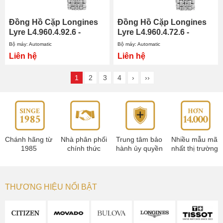
Đồng Hồ Cặp Longines
Đồng Hồ Cặp Longines
Lyre L4.960.4.92.6 -
Lyre L4.960.4.72.6 -
L4.360.4.92.6
L4.360.4.72.6
Bộ máy: Automatic
Bộ máy: Automatic
Liên hệ
Liên hệ
1
2
3
4
›
››
Chánh hãng từ
Nhà phân phối
Trung tâm bảo
Nhiều mẫu mã
1985
chính thức
hành ủy quyền
nhất thị trường
THƯƠNG HIỆU NỔI BẬT