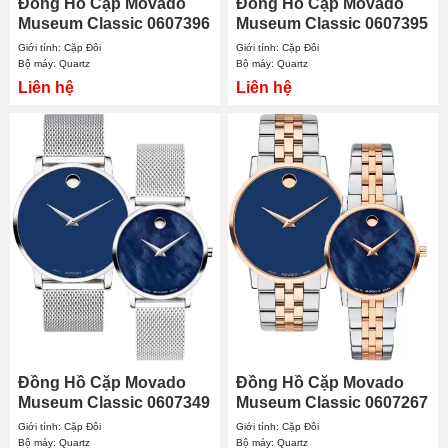
Đồng Hồ Cặp Movado
Đồng Hồ Cặp Movado
Museum Classic 0607396
Museum Classic 0607395
- 0607627
- 0607493
Giới tính: Cặp Đôi
Giới tính: Cặp Đôi
Bộ máy: Quartz
Bộ máy: Quartz
Liên hệ
Liên hệ
Đồng Hồ Cặp Movado
Đồng Hồ Cặp Movado
Museum Classic 0607349
Museum Classic 0607267
- 0607425
- 0607268
Giới tính: Cặp Đôi
Giới tính: Cặp Đôi
Bộ máy: Quartz
Bộ máy: Quartz