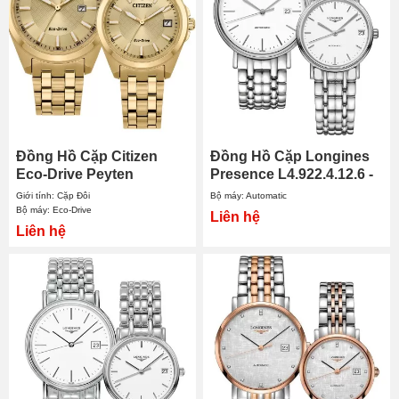
Đồng Hồ Cặp Citizen
Đồng Hồ Cặp Longines
Eco-Drive Peyten
Presence L4.922.4.12.6 -
BM7532-54P - EO1222-
L4.322.4.12.6
Giới tính: Cặp Đôi
Bộ máy: Automatic
50P
Bộ máy: Eco-Drive
Liên hệ
Liên hệ