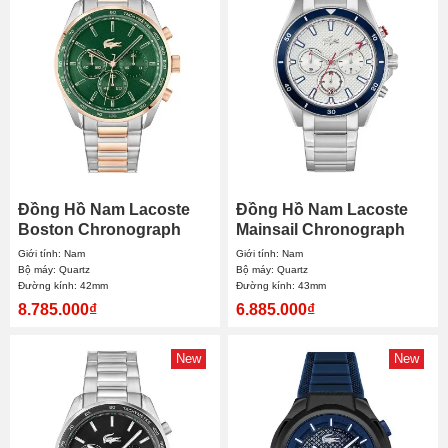
Đồng Hồ Nam Lacoste
Đồng Hồ Nam Lacoste
Boston Chronograph
Mainsail Chronograph
2011439 42mm
2011360 43mm
Giới tính: Nam
Giới tính: Nam
Bộ máy: Quartz
Bộ máy: Quartz
Đường kính: 42mm
Đường kính: 43mm
8.785.000₫
6.885.000₫
New
New