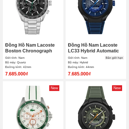
Đồng Hồ Nam Lacoste
Đồng Hồ Nam Lacoste
Boston Chronograph
LC33 Hybrid Automatic
2011347 42mm
2011467 44mm
Giới tính: Nam
Giới tính: Nam
Bản giới hạn
Bộ máy: Quartz
Bộ máy: Hybrid
Đường kính: 42mm
Đường kính: 44mm
7.685.000₫
7.685.000₫
New
New