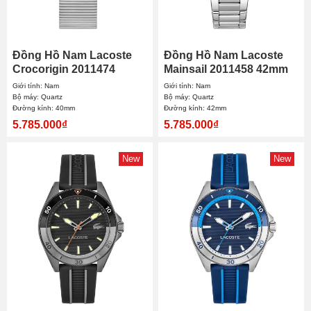
Đồng Hồ Nam Lacoste
Đồng Hồ Nam Lacoste
Crocorigin 2011474
Mainsail 2011458 42mm
40mm
Giới tính: Nam
Giới tính: Nam
Bộ máy: Quartz
Bộ máy: Quartz
Đường kính: 40mm
Đường kính: 42mm
5.785.000₫
5.785.000₫
New
New