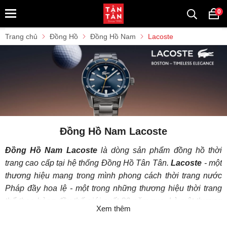
0
Trang chủ
Đồng Hồ
Đồng Hồ Nam
Lacoste
Đồng Hồ Nam Lacoste
Đồng Hồ Nam Lacoste
là dòng sản phẩm đồng hồ thời
trang cao cấp tại hệ thống Đồng Hồ Tân Tân.
Lacoste
- một
thương hiệu mang trong mình phong cách thời trang nước
Pháp đầy hoa lệ - một trong những thương hiệu thời trang
thể thao hàng đầu thế giới suốt 80 năm qua. Là một thương
Xem thêm
hiệu luôn gắn liền với môn thể thao quần vợt tennis, Lacoste
được biết đến qua những bộ trang phục thể thao quần áo