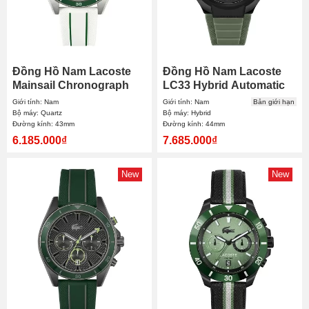
Đồng Hồ Nam Lacoste
Đồng Hồ Nam Lacoste
Mainsail Chronograph
LC33 Hybrid Automatic
2011362 43mm
2011466 44mm
Giới tính: Nam
Giới tính: Nam
Bản giới hạn
Bộ máy: Quartz
Bộ máy: Hybrid
Đường kính: 43mm
Đường kính: 44mm
6.185.000₫
7.685.000₫
New
New