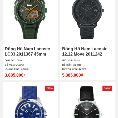
Đồng Hồ Nam Lacoste
Đồng Hồ Nam Lacoste
LC33 2011367 45mm
12.12 Move 2011242
42mm
Giới tính: Nam
Giới tính: Nam
Bộ máy: Quartz
Bộ máy: Quartz
Đường kính: 45mm
Đường kính: 42mm
3.885.000₫
5.385.000₫
New
New