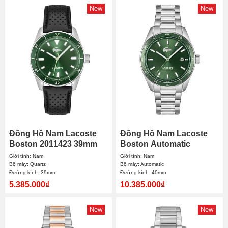
New
New
Đồng Hồ Nam Lacoste
Đồng Hồ Nam Lacoste
Boston 2011423 39mm
Boston Automatic
2011376 40mm
Giới tính: Nam
Giới tính: Nam
Bộ máy: Quartz
Bộ máy: Automatic
Đường kính: 39mm
Đường kính: 40mm
5.385.000₫
10.385.000₫
New
New