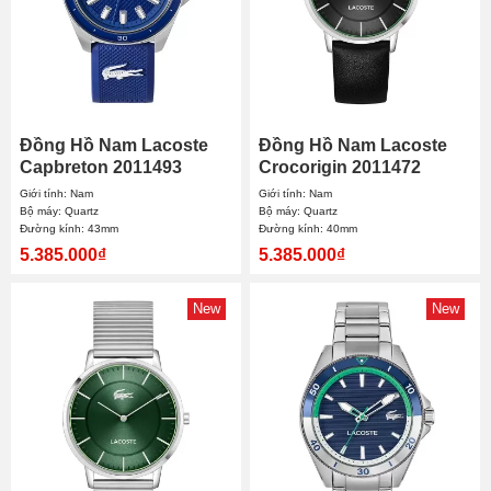
Đồng Hồ Nam Lacoste
Đồng Hồ Nam Lacoste
Capbreton 2011493
Crocorigin 2011472
43mm
40mm
Giới tính: Nam
Giới tính: Nam
Bộ máy: Quartz
Bộ máy: Quartz
Đường kính: 43mm
Đường kính: 40mm
5.385.000₫
5.385.000₫
New
New