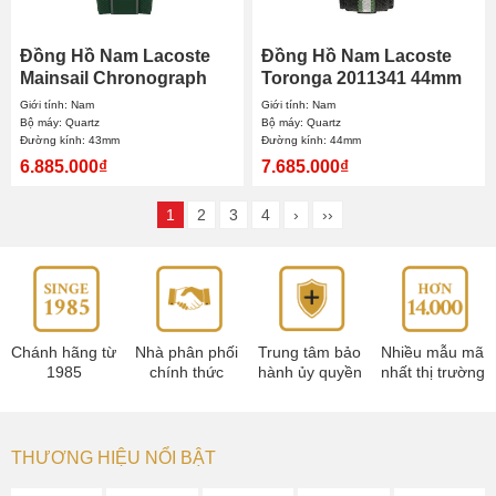
Đồng Hồ Nam Lacoste
Đồng Hồ Nam Lacoste
Mainsail Chronograph
Toronga 2011341 44mm
2011363 43mm
Giới tính: Nam
Giới tính: Nam
Bộ máy: Quartz
Bộ máy: Quartz
Đường kính: 43mm
Đường kính: 44mm
6.885.000₫
7.685.000₫
1
2
3
4
›
››
Chánh hãng từ
Nhà phân phối
Trung tâm bảo
Nhiều mẫu mã
1985
chính thức
hành ủy quyền
nhất thị trường
THƯƠNG HIỆU NỔI BẬT