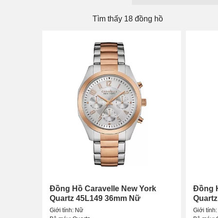
Đồng
Tìm thấy 18 đồng hồ
Tân Tân Watch là hệ thống kinh doanh
đồng hồ đe
trường. Chúng tôi có đầy đủ các loại
đồng hồ Cara
Đến với Tân Tân Watch, quý khách có thể an tâm 
kết với khách hàng chính là dịch vụ khách hàng luô
Đồng Hồ Caravelle New York
Đồng H
Quartz 45L149 36mm Nữ
Quart
Giới tính: Nữ
Giới tính