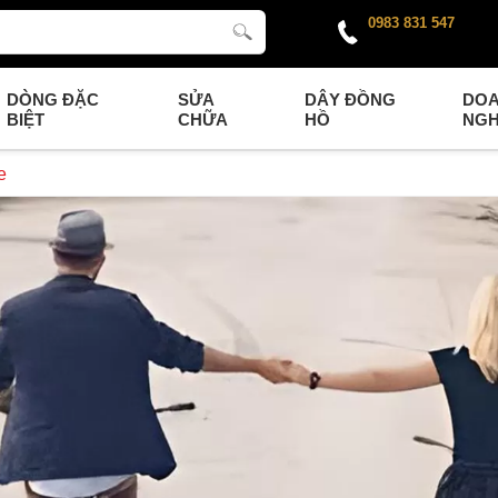
0983 831 547
DÒNG ĐẶC
SỬA
DÂY ĐỒNG
DO
BIỆT
CHỮA
HỒ
NGH
e