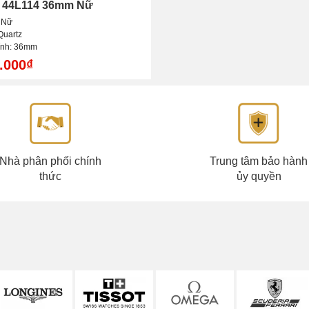
z 44L114 36mm Nữ
: Nữ
Quartz
ính: 36mm
.000₫
Nhà phân phối chính
Trung tâm bảo hành
thức
ủy quyền