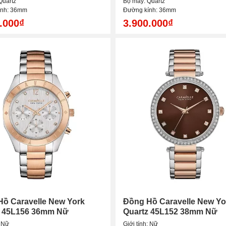
Quartz
Bộ máy: Quartz
ính: 36mm
Đường kính: 36mm
.000₫
3.900.000₫
ồ Caravelle New York
Đồng Hồ Caravelle New Yo
z 45L156 36mm Nữ
Quartz 45L152 38mm Nữ
: Nữ
Giới tính: Nữ