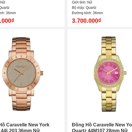
: Nữ
Giới tính: Nữ
Quartz
Bộ máy: Quartz
ính: 36mm
Đường kính: 36mm
.000₫
3.700.000₫
ồ Caravelle New York
Đồng Hồ Caravelle New Yo
z 44L203 36mm Nữ
Quartz 44M107 28mm Nữ