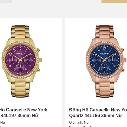
 hồ Caravelle chính hãng, giá tốt, trả góp 0% tại Tân Tân 
o tay
có số lượng mẫu mã có sẵn thuộc nhiều bộ sưu tập củ
velle nam
và
đồng hồ Caravelle nữ
.
vì chúng tôi luôn có sẵn lượng mẫu mã đa dạng và nhiều phân 
n được ưu tiên hàng đầu trong triết lí kinh doanh của chúng tôi.
ồ Caravelle New York
Đồng Hồ Caravelle New Yo
z 44L197 36mm Nữ
Quartz 44L196 36mm Nữ
: Nữ
Giới tính: Nữ