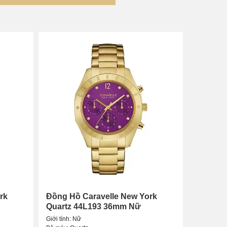
Watch
a dòng
đồng hồ Caravelle
chính hãng nhiều nhất thị
khúc giá khác nhau nhất. Điều chúng tôi luôn cam
rk
Đồng Hồ Caravelle New York
Quartz 44L193 36mm Nữ
Giới tính: Nữ