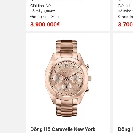
Giới tính: Nữ
Giới tính
Bộ máy: Quartz
Bộ máy: 
Đường kính: 36mm
Đường k
3.900.000₫
3.700
Đồng Hồ Caravelle New York
Đồng H