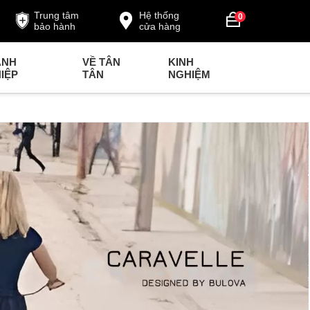
Trung tâm
Hệ thống
0
bảo hành
cửa hàng
ANH
VỀ TÂN
KINH
IỆP
TÂN
NGHIỆM