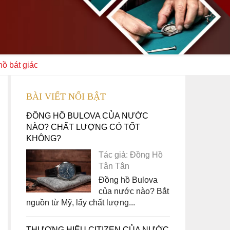
hồ bát giác
BÀI VIẾT NỔI BẬT
ĐỒNG HỒ BULOVA CỦA NƯỚC
NÀO? CHẤT LƯỢNG CÓ TỐT
KHÔNG?
Tác giả: Đồng Hồ
Tân Tân
Đồng hồ Bulova
của nước nào? Bắt
nguồn từ Mỹ, lấy chất lượng...
THƯƠNG HIỆU CITIZEN CỦA NƯỚC