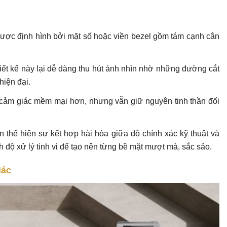
 được định hình bởi mặt số hoặc viền bezel gồm tám cạnh cân
iết kế này lại dễ dàng thu hút ánh nhìn nhờ những đường cắt
hiện đại.
o cảm giác mềm mại hơn, nhưng vẫn giữ nguyên tinh thần đối
còn thể hiện sự kết hợp hài hòa giữa độ chính xác kỹ thuật và
nh độ xử lý tinh vi để tạo nên từng bề mặt mượt mà, sắc sảo.
iác