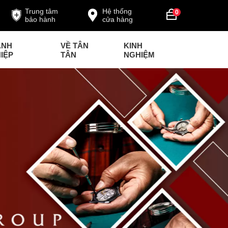
Trung tâm
Hệ thống
0
bảo hành
cửa hàng
ANH
VỀ TÂN
KINH
IỆP
TÂN
NGHIỆM