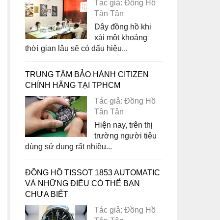
Tác giả: Đồng Hồ
Tân Tân
Dây đồng hồ khi
xài một khoảng
thời gian lâu sẽ có dấu hiệu...
TRUNG TÂM BẢO HÀNH CITIZEN
CHÍNH HÃNG TẠI TPHCM
Tác giả: Đồng Hồ
Tân Tân
Hiện nay, trên thị
trường người tiêu
dùng sử dụng rất nhiều...
ĐỒNG HỒ TISSOT 1853 AUTOMATIC
VÀ NHỮNG ĐIỀU CÓ THỂ BẠN
CHƯA BIẾT
Tác giả: Đồng Hồ