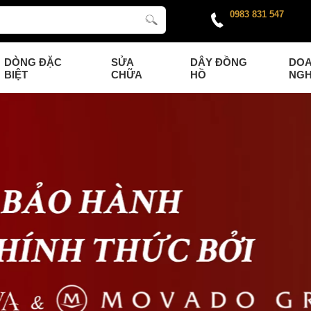
0983 831 547
DÒNG ĐẶC
SỬA
DÂY ĐỒNG
DO
BIỆT
CHỮA
HỒ
NGH