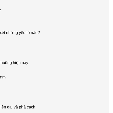
?
 xét những yếu tố nào?
chuộng hiện nay
1mm
iện đại và phá cách