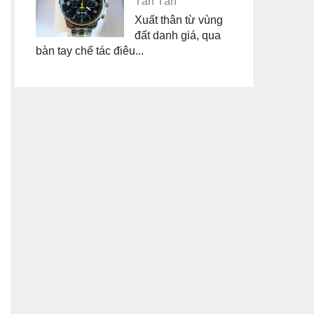
Tân Tân
Xuất thân từ vùng
đất danh giá, qua
bàn tay chế tác điêu...