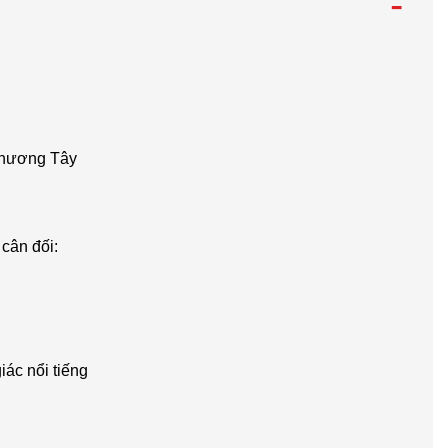
-
 phương Tây
 cân đối:
iác nổi tiếng