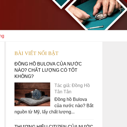
ng
BÀI VIẾT NỔI BẬT
ĐỒNG HỒ BULOVA CỦA NƯỚC
NÀO? CHẤT LƯỢNG CÓ TỐT
KHÔNG?
Tác giả: Đồng Hồ
Tân Tân
Đồng hồ Bulova
của nước nào? Bắt
nguồn từ Mỹ, lấy chất lượng...
THƯƠNG HIỆU CITIZEN CỦA NƯỚC