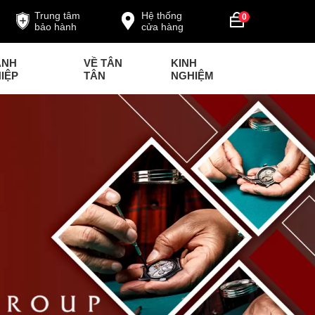
Trung tâm
Hệ thống
0
bảo hành
cửa hàng
ANH
VỀ TÂN
KINH
IỆP
TÂN
NGHIỆM