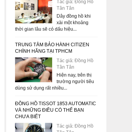
Tác giả: Đồng Hồ
Tân Tân
Dây đồng hồ khi
xài một khoảng
thời gian lâu sẽ có dấu hiệu...
TRUNG TÂM BẢO HÀNH CITIZEN
CHÍNH HÃNG TẠI TPHCM
Tác giả: Đồng Hồ
Tân Tân
Hiện nay, trên thị
trường người tiêu
dùng sử dụng rất nhiều...
ĐỒNG HỒ TISSOT 1853 AUTOMATIC
VÀ NHỮNG ĐIỀU CÓ THỂ BẠN
CHƯA BIẾT
Tác giả: Đồng Hồ