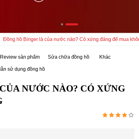
Đồng hồ Binger là của nước nào? Có xứng đáng để mua khô
Review sản phẩm
Sửa chữa đồng hồ
Khác
ẫn sử dụng đồng hồ
 CỦA NƯỚC NÀO? CÓ XỨNG
G