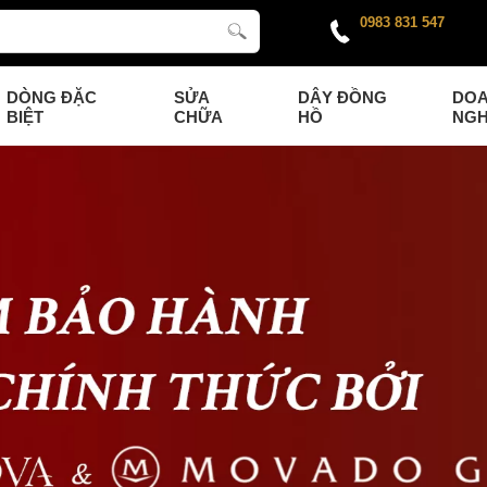
0983 831 547
DÒNG ĐẶC
SỬA
DÂY ĐỒNG
DO
BIỆT
CHỮA
HỒ
NGH