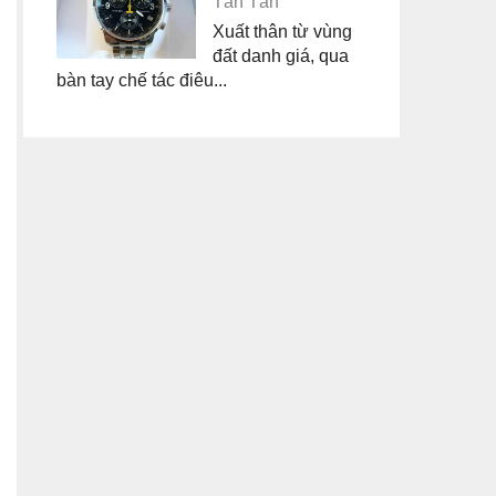
Tân Tân
Xuất thân từ vùng
đất danh giá, qua
bàn tay chế tác điêu...