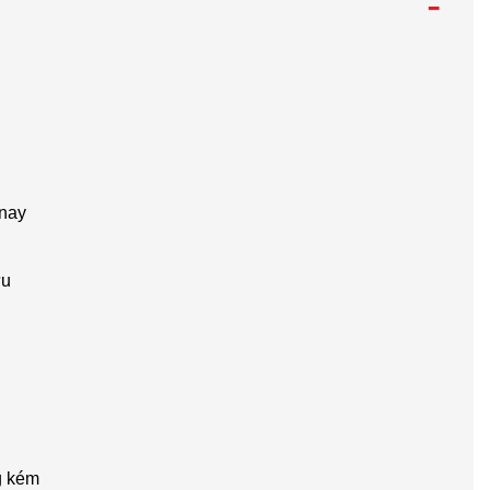
-
 nay
ữu
g kém