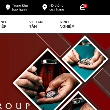
Trung tâm
Hệ thống
0
bảo hành
cửa hàng
ANH
VỀ TÂN
KINH
IỆP
TÂN
NGHIỆM