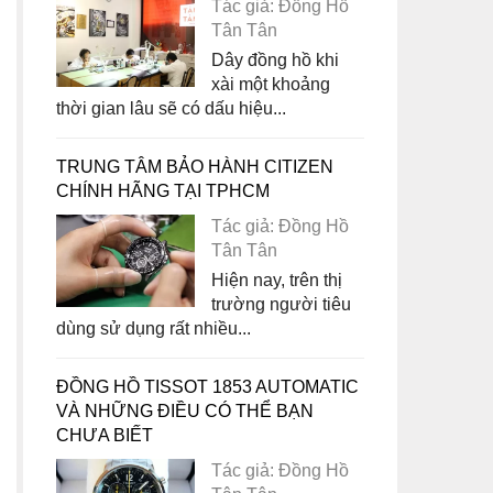
Tác giả: Đồng Hồ
Tân Tân
Dây đồng hồ khi
xài một khoảng
thời gian lâu sẽ có dấu hiệu...
TRUNG TÂM BẢO HÀNH CITIZEN
CHÍNH HÃNG TẠI TPHCM
Tác giả: Đồng Hồ
Tân Tân
Hiện nay, trên thị
trường người tiêu
dùng sử dụng rất nhiều...
ĐỒNG HỒ TISSOT 1853 AUTOMATIC
VÀ NHỮNG ĐIỀU CÓ THỂ BẠN
CHƯA BIẾT
Tác giả: Đồng Hồ