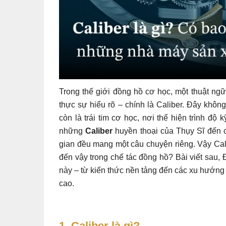
Trong thế giới đồng hồ cơ học, một thuật n
thực sự hiểu rõ – chính là Caliber. Đây khôn
còn là trái tim cơ học, nơi thể hiện trình độ
những
Caliber
huyền thoại của Thụy Sĩ đến c
gian đều mang một câu chuyện riêng. Vậy Calib
đến vậy trong chế tác đồng hồ? Bài viết sau,
này – từ kiến thức nền tảng đến các xu hướng 
cao.
1. Caliber là gì?