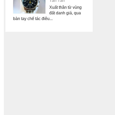
Tân Tân
Xuất thân từ vùng
đất danh giá, qua
bàn tay chế tác điêu...