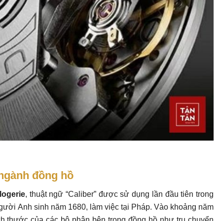
 ngành đồng hồ
logerie
, thuật ngữ “Caliber” được sử dụng lần đầu tiên trong
người Anh sinh năm 1680, làm việc tại Pháp. Vào khoảng năm
ch thước của các bộ phận bên trong đồng hồ như trụ chuyển