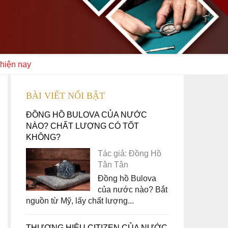
 hiện nay
BÀI VIẾT NỔI BẬT
ĐỒNG HỒ BULOVA CỦA NƯỚC
NÀO? CHẤT LƯỢNG CÓ TỐT
KHÔNG?
Tác giả: Đồng Hồ
Tân Tân
Đồng hồ Bulova
của nước nào? Bắt
nguồn từ Mỹ, lấy chất lượng...
THƯƠNG HIỆU CITIZEN CỦA NƯỚC