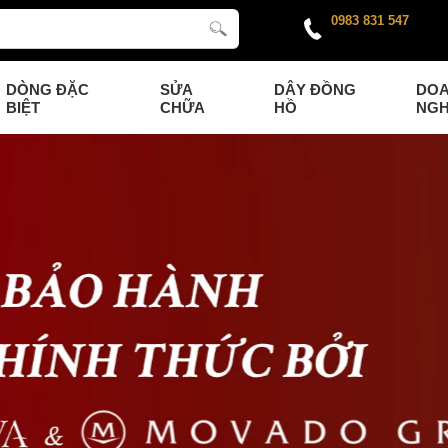
0983 831 547
DÒNG ĐẶC
SỬA
DÂY ĐỒNG
DO
BIỆT
CHỮA
HỒ
NGH