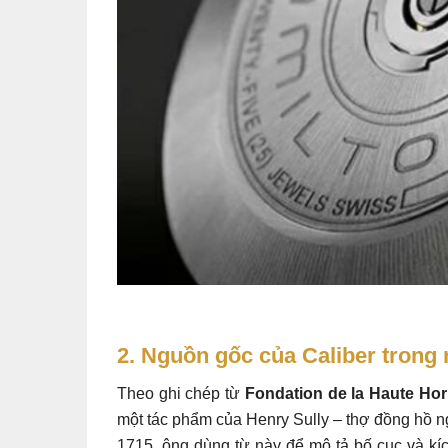
2. Nguồn gốc của Caliber trong
Theo ghi chép từ
Fondation de la Haute Hor
một tác phẩm của Henry Sully – thợ đồng hồ 
1715, ông dùng từ này để mô tả bố cục và kí