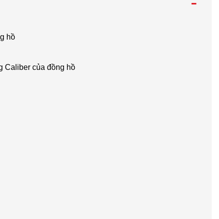
-
ng hồ
g Caliber của đồng hồ