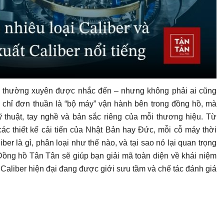
gữ thường xuyên được nhắc đến – nhưng không phải ai cũng
g chỉ đơn thuần là “bộ máy” vận hành bên trong đồng hồ, mà
 kỹ thuật, tay nghề và bản sắc riêng của mỗi thương hiệu. Từ
ác thiết kế cải tiến của Nhật Bản hay Đức, mỗi cỗ máy thời
er là gì, phân loại như thế nào, và tại sao nó lại quan trọng
 Đồng hồ Tân Tân sẽ giúp bạn giải mã toàn diện về khái niệm
Caliber hiện đại đang được giới sưu tầm và chế tác đánh giá