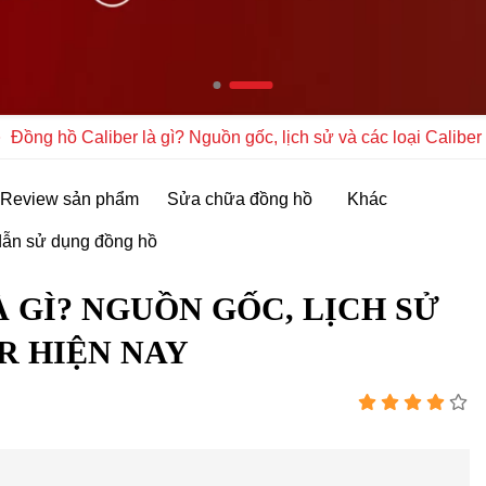
Đồng hồ Caliber là gì? Nguồn gốc, lịch sử và các loại Caliber
Review sản phẩm
Sửa chữa đồng hồ
Khác
ẫn sử dụng đồng hồ
 GÌ? NGUỒN GỐC, LỊCH SỬ
R HIỆN NAY