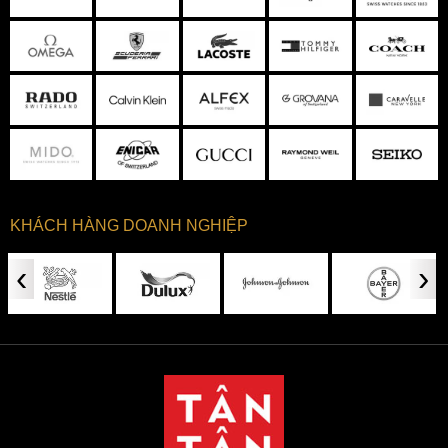
KHÁCH HÀNG DOANH NGHIỆP
‹
›