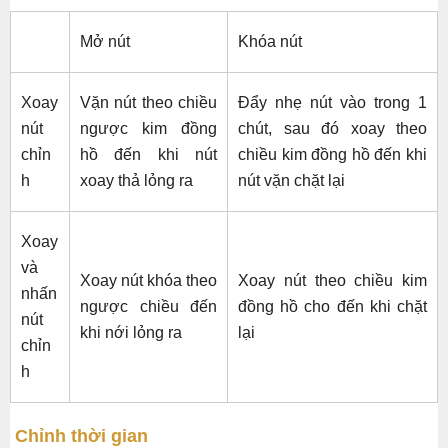
Mở nút
Khóa nút
Xoay
Vặn nút theo chiều
Đẩy nhẹ nút vào trong 1
nút
ngược kim đồng
chút, sau đó xoay theo
chỉn
hồ đến khi nút
chiều kim đồng hồ đến khi
h
xoay thả lỏng ra
nút vặn chặt lại
Xoay
và
Xoay nút khóa theo
Xoay nút theo chiều kim
nhấn
ngược chiều đến
đồng hồ cho đến khi chặt
nút
khi nới lỏng ra
lại
chỉn
h
Chỉnh thời gian