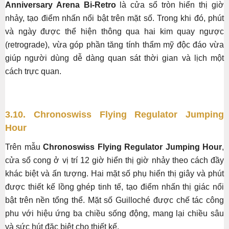
Anniversary Arena Bi-Retro
là cửa sổ tròn hiển thị giờ
nhảy, tạo điểm nhấn nổi bật trên mặt số. Trong khi đó, phút
và ngày được thể hiện thông qua hai kim quay ngược
(retrograde), vừa góp phần tăng tính thẩm mỹ độc đáo vừa
giúp người dùng dễ dàng quan sát thời gian và lịch một
cách trực quan.
3.10. Chronoswiss Flying Regulator Jumping
Hour
Trên mẫu
Chronoswiss Flying Regulator Jumping Hour
,
cửa sổ cong ở vị trí 12 giờ hiển thị giờ nhảy theo cách đầy
khác biệt và ấn tượng. Hai mặt số phụ hiển thị giây và phút
được thiết kế lồng ghép tinh tế, tạo điểm nhấn thị giác nổi
bật trên nền tổng thể. Mặt số Guilloché được chế tác công
phu với hiệu ứng ba chiều sống động, mang lại chiều sâu
và sức hút đặc biệt cho thiết kế.