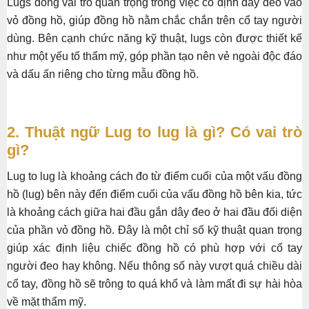
Lugs đóng vai trò quan trọng trong việc cố định dây đeo vào
vỏ đồng hồ, giúp đồng hồ nằm chắc chắn trên cổ tay người
dùng. Bên cạnh chức năng kỹ thuật, lugs còn được thiết kế
như một yếu tố thẩm mỹ, góp phần tạo nên vẻ ngoài độc đáo
và dấu ấn riêng cho từng mẫu đồng hồ.
2. Thuật ngữ Lug to lug là gì? Có vai trò
gì?
Lug to lug là khoảng cách đo từ điểm cuối của một vấu đồng
hồ (lug) bên này đến điểm cuối của vấu đồng hồ bên kia, tức
là khoảng cách giữa hai đầu gắn dây đeo ở hai đầu đối diện
của phần vỏ đồng hồ. Đây là một chỉ số kỹ thuật quan trọng
giúp xác định liệu chiếc đồng hồ có phù hợp với cổ tay
người đeo hay không. Nếu thông số này vượt quá chiều dài
cổ tay, đồng hồ sẽ trông to quá khổ và làm mất đi sự hài hòa
về mặt thẩm mỹ.