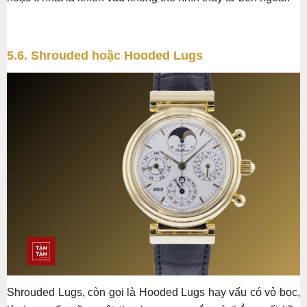
5.6. Shrouded hoặc Hooded Lugs
Shrouded Lugs, còn gọi là Hooded Lugs hay vấu có vỏ bọc,