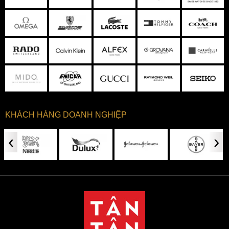
KHÁCH HÀNG DOANH NGHIỆP
‹
›