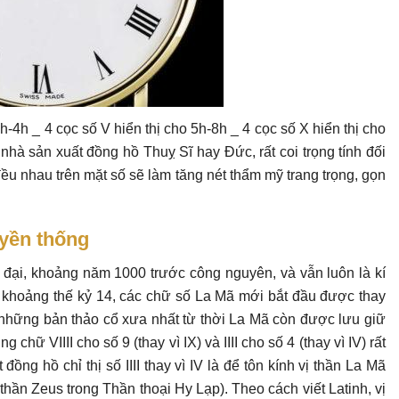
1h-4h _ 4 cọc số V hiển thị cho 5h-8h _ 4 cọc số X hiển thị cho
nhà sản xuất đồng hồ Thuỵ Sĩ hay Đức, rất coi trọng tính đối
đều nhau trên mặt số sẽ làm tăng nét thẩm mỹ trang trọng, gọn
uyền thống
đại, khoảng năm 1000 trước công nguyên, và vẫn luôn là kí
i khoảng thế kỷ 14, các chữ số La Mã mới bắt đầu được thay
 những bản thảo cổ xưa nhất từ thời La Mã còn được lưu giữ
chữ VIIII cho số 9 (thay vì IX) và IIII cho số 4 (thay vì IV) rất
ng hồ chỉ thị số IIII thay vì IV là để tôn kính vị thần La Mã
 thần Zeus trong Thần thoại Hy Lạp). Theo cách viết Latinh, vị