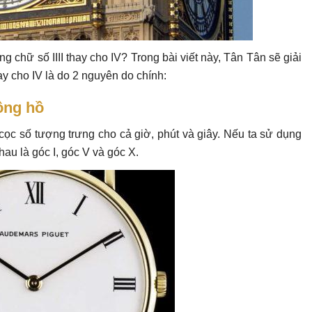
g chữ số IIII thay cho IV? Trong bài viết này, Tân Tân sẽ giải
ay cho IV là do 2 nguyên do chính:
ồng hồ
 cọc số tượng trưng cho cả giờ, phút và giây. Nếu ta sử dụng
nhau là góc I, góc V và góc X.