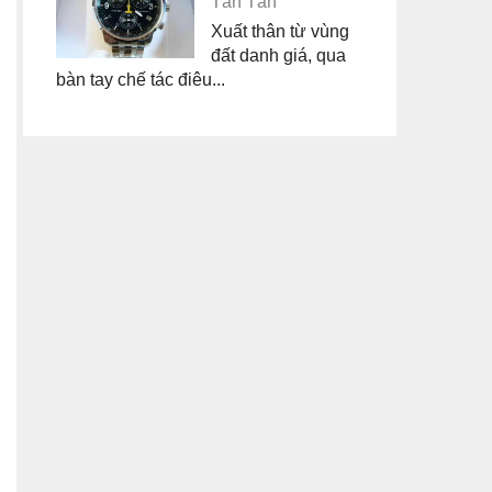
Tân Tân
Xuất thân từ vùng
đất danh giá, qua
bàn tay chế tác điêu...