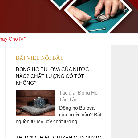
Thay Cho IV?
BÀI VIẾT NỔI BẬT
ĐỒNG HỒ BULOVA CỦA NƯỚC
NÀO? CHẤT LƯỢNG CÓ TỐT
KHÔNG?
Tác giả: Đồng Hồ
Tân Tân
Đồng hồ Bulova
của nước nào? Bắt
nguồn từ Mỹ, lấy chất lượng...
THƯƠNG HIỆU CITIZEN CỦA NƯỚC