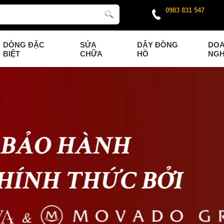
0983 831 547
DÒNG ĐẶC
SỬA
DÂY ĐỒNG
DO
BIỆT
CHỮA
HỒ
NGH