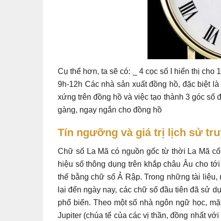
Cụ thể hơn, ta sẽ có: _ 4 cọc số I hiển thị cho 
9h-12h Các nhà sản xuất đồng hồ, đặc biệt là 
xứng trên đồng hồ và việc tạo thành 3 góc số 
gàng, ngay ngắn cho đồng hồ
Tín ngưỡng và giá trị lịch sử tr
Chữ số La Mã có nguồn gốc từ thời La Mã cổ 
hiệu số thông dụng trên khắp châu Âu cho tớ
thế bằng chữ số Ả Rập. Trong những tài liệu,
lại đến ngày nay, các chữ số đầu tiên đã sử dụng 
phổ biến. Theo một số nhà ngôn ngữ học, mặt đồ
Jupiter (chúa tể của các vị thần, đồng nhất với