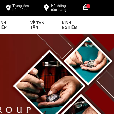
Trung tâm
Hệ thống
0
bảo hành
cửa hàng
ANH
VỀ TÂN
KINH
IỆP
TÂN
NGHIỆM