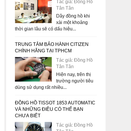
Tác giả: Đồng Hồ
Tân Tân
Dây đồng hồ khi
xài một khoảng
thời gian lâu sẽ có dấu hiệu...
TRUNG TÂM BẢO HÀNH CITIZEN
CHÍNH HÃNG TẠI TPHCM
Tác giả: Đồng Hồ
Tân Tân
Hiện nay, trên thị
trường người tiêu
dùng sử dụng rất nhiều...
ĐỒNG HỒ TISSOT 1853 AUTOMATIC
VÀ NHỮNG ĐIỀU CÓ THỂ BẠN
CHƯA BIẾT
Tác giả: Đồng Hồ