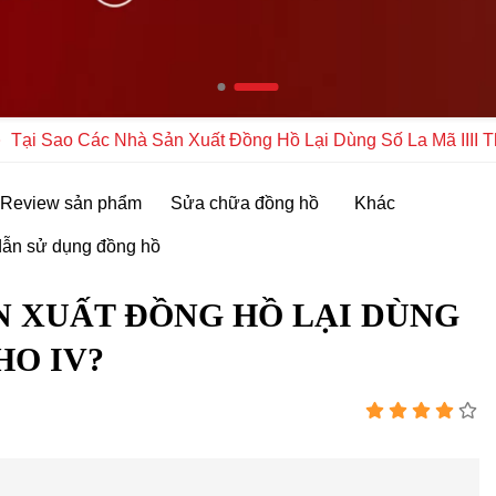
Tại Sao Các Nhà Sản Xuất Đồng Hồ Lại Dùng Số La Mã IIII 
Review sản phẩm
Sửa chữa đồng hồ
Khác
ẫn sử dụng đồng hồ
N XUẤT ĐỒNG HỒ LẠI DÙNG
HO IV?