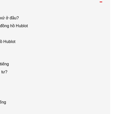
-
 xứ ở đâu?
u đồng hồ Hublot
hồ Hublot
tiếng
 tư?
iếng