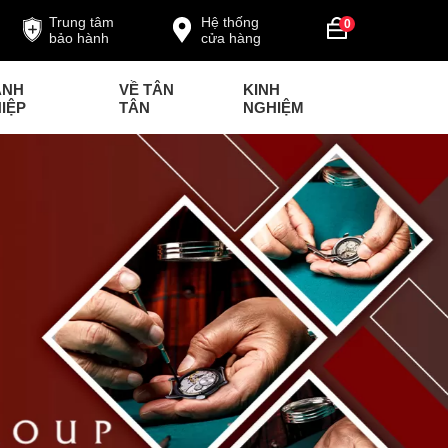
Trung tâm
Hệ thống
0
bảo hành
cửa hàng
ANH
VỀ TÂN
KINH
IỆP
TÂN
NGHIỆM