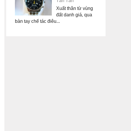
Tân Tân
Xuất thân từ vùng
đất danh giá, qua
bàn tay chế tác điêu...