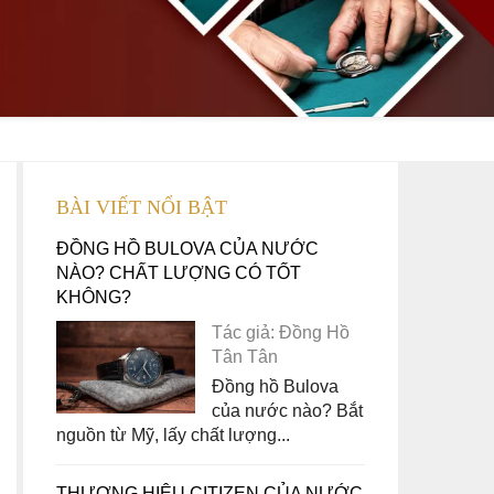
BÀI VIẾT NỔI BẬT
ĐỒNG HỒ BULOVA CỦA NƯỚC
NÀO? CHẤT LƯỢNG CÓ TỐT
KHÔNG?
Tác giả: Đồng Hồ
Tân Tân
Đồng hồ Bulova
của nước nào? Bắt
nguồn từ Mỹ, lấy chất lượng...
THƯƠNG HIỆU CITIZEN CỦA NƯỚC