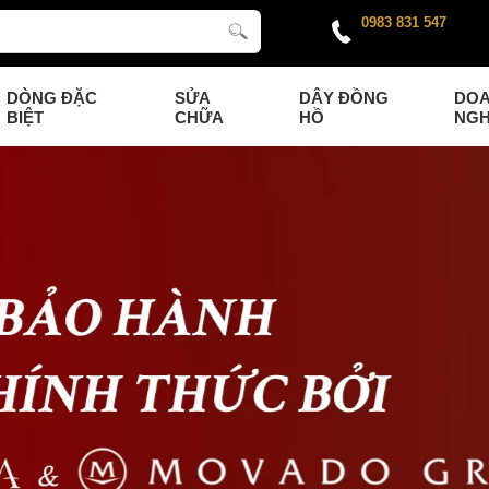
0983 831 547
DÒNG ĐẶC
SỬA
DÂY ĐỒNG
DO
BIỆT
CHỮA
HỒ
NGH