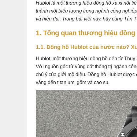
Hublot là một thương hiệu đồng hồ xa xỉ nổi ti
thành một biểu tượng trong ngành công nghiệp
và hiện đại. Trong bài viết này, hãy cùng Tân 
1. Tổng quan thương hiệu đồng
1.1. Đồng hồ Hublot của nước nào? X
Hublot, một thương hiệu đồng hồ đến từ Thuỵ 
Với nguồn gốc từ vùng đất thống trị ngành côn
chú ý của giới mộ điệu. Đồng hồ Hublot được c
vàng đến titanium, gốm và cao su.