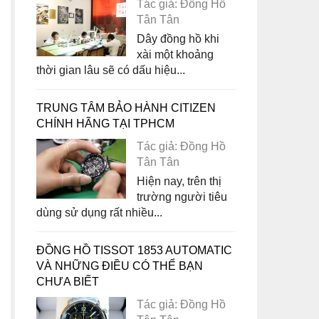
Tác giả: Đồng Hồ
Tân Tân
Dây đồng hồ khi
xài một khoảng
thời gian lâu sẽ có dấu hiệu...
TRUNG TÂM BẢO HÀNH CITIZEN
CHÍNH HÃNG TẠI TPHCM
Tác giả: Đồng Hồ
Tân Tân
Hiện nay, trên thị
trường người tiêu
dùng sử dụng rất nhiều...
ĐỒNG HỒ TISSOT 1853 AUTOMATIC
VÀ NHỮNG ĐIỀU CÓ THỂ BẠN
CHƯA BIẾT
Tác giả: Đồng Hồ