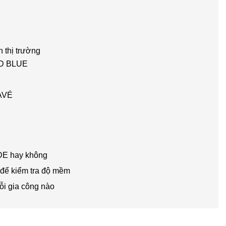
 thị trường
LD BLUE
AVÉ
DE hay không
 để kiểm tra độ mềm
lỗi gia công nào