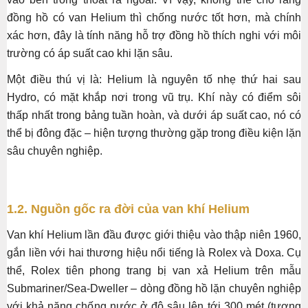
đồng hồ có van Helium thì chống nước tốt hơn, mà chính
xác hơn, đây là tính năng hỗ trợ đồng hồ thích nghi với môi
trường có áp suất cao khi lặn sâu.
Một điều thú vị là: Helium là nguyên tố nhẹ thứ hai sau
Hydro, có mặt khắp nơi trong vũ trụ. Khí này có điểm sôi
thấp nhất trong bảng tuần hoàn, và dưới áp suất cao, nó có
thể bị đông đặc – hiện tượng thường gặp trong điều kiện lặn
sâu chuyên nghiệp.
1.2. Nguồn gốc ra đời của van khí Helium
Van khí Helium lần đầu được giới thiệu vào thập niên 1960,
gắn liền với hai thương hiệu nổi tiếng là Rolex và Doxa. Cụ
thể, Rolex tiên phong trang bị van xả Helium trên mẫu
Submariner/Sea-Dweller – dòng đồng hồ lặn chuyên nghiệp
với khả năng chống nước ở độ sâu lên tới 300 mét (tương