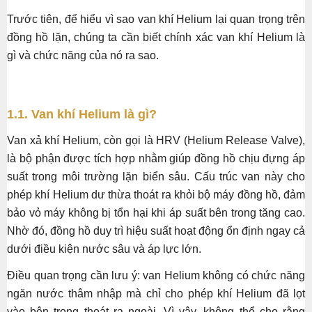
Trước tiên, để hiểu vì sao van khí Helium lại quan trọng trên
đồng hồ lặn, chúng ta cần biết chính xác van khí Helium là
gì và chức năng của nó ra sao.
1.1. Van khí Helium là gì?
Van xả khí Helium, còn gọi là HRV (Helium Release Valve),
là bộ phận được tích hợp nhằm giúp đồng hồ chịu đựng áp
suất trong môi trường lặn biển sâu. Cấu trúc van này cho
phép khí Helium dư thừa thoát ra khỏi bộ máy đồng hồ, đảm
bảo vỏ máy không bị tổn hại khi áp suất bên trong tăng cao.
Nhờ đó, đồng hồ duy trì hiệu suất hoạt động ổn định ngay cả
dưới điều kiện nước sâu và áp lực lớn.
Điều quan trọng cần lưu ý: van Helium không có chức năng
ngăn nước thâm nhập mà chỉ cho phép khí Helium đã lọt
vào bên trong thoát ra ngoài. Vì vậy, không thể cho rằng