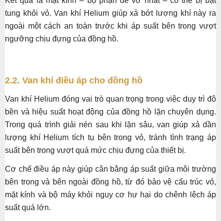
Kết quả là mặt kính – bộ phận dễ vỡ nhất – có thể bị bật
tung khỏi vỏ. Van khí Helium giúp xả bớt lượng khí này ra
ngoài một cách an toàn trước khi áp suất bên trong vượt
ngưỡng chịu đựng của đồng hồ.
2.2. Van khí điều áp cho đồng hồ
Van khí Helium đóng vai trò quan trọng trong việc duy trì độ
bền và hiệu suất hoạt động của đồng hồ lặn chuyên dụng.
Trong quá trình giải nén sau khi lặn sâu, van giúp xả dần
lượng khí Helium tích tụ bên trong vỏ, tránh tình trạng áp
suất bên trong vượt quá mức chịu đựng của thiết bị.
Cơ chế điều áp này giúp cân bằng áp suất giữa môi trường
bên trong và bên ngoài đồng hồ, từ đó bảo vệ cấu trúc vỏ,
mặt kính và bộ máy khỏi nguy cơ hư hại do chênh lệch áp
suất quá lớn.