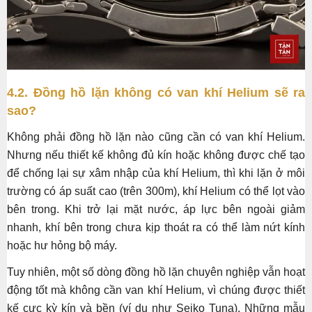
4.2. Đồng hồ lặn không có van khí Helium sẽ ra
sao?
Không phải đồng hồ lặn nào cũng cần có van khí Helium.
Nhưng nếu thiết kế không đủ kín hoặc không được chế tạo
để chống lại sự xâm nhập của khí Helium, thì khi lặn ở môi
trường có áp suất cao (trên 300m), khí Helium có thể lọt vào
bên trong. Khi trở lại mặt nước, áp lực bên ngoài giảm
nhanh, khí bên trong chưa kịp thoát ra có thể làm nứt kính
hoặc hư hỏng bộ máy.
Tuy nhiên, một số dòng đồng hồ lặn chuyên nghiệp vẫn hoạt
động tốt mà không cần van khí Helium, vì chúng được thiết
kế cực kỳ kín và bền (ví dụ như Seiko Tuna). Những mẫu