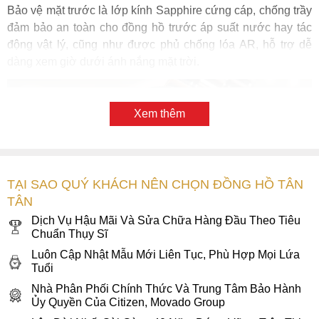
Bảo vệ mặt trước là lớp kính Sapphire cứng cáp, chống trầy
đảm bảo an toàn cho đồng hồ trước áp suất nước hay tác
động vật lý, cũng như được phủ chống lóa AR, hỗ trợ dễ
dàng xem giờ dưới ánh nắng mặt trời.
Xem thêm
TẠI SAO QUÝ KHÁCH NÊN CHỌN ĐỒNG HỒ TÂN
TÂN
Dịch Vụ Hậu Mãi Và Sửa Chữa Hàng Đầu Theo Tiêu
Chuẩn Thụy Sĩ
Luôn Cập Nhật Mẫu Mới Liên Tục, Phù Hợp Mọi Lứa
Tuổi
Mặt số của đồng hồ Bulova 96B321
Nhà Phân Phối Chính Thức Và Trung Tâm Bảo Hành
“This Bulova Oceanographer was designed for the man who
Ủy Quyền Của Citizen, Movado Group
is very brave. Or slightly crazy – Mẫu Bulova Oceanographer