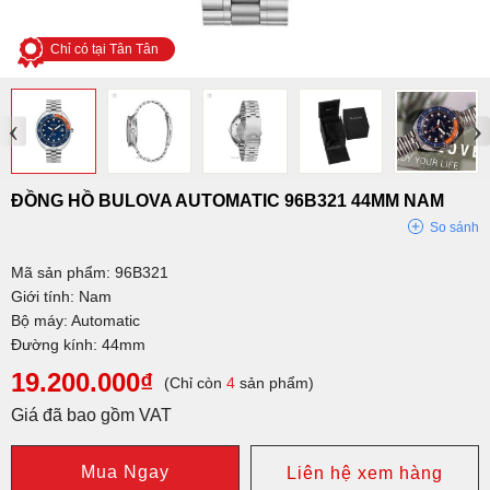
Chỉ có tại Tân Tân
‹
›
ĐỒNG HỒ BULOVA AUTOMATIC 96B321 44MM NAM
So sánh
Mã sản phẩm: 96B321
Giới tính: Nam
Bộ máy: Automatic
Đường kính: 44mm
19.200.000₫
(Chỉ còn
4
sản phẩm)
Giá đã bao gồm VAT
Mua Ngay
Liên hệ xem hàng