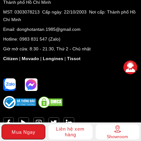
Thành phố Hồ Chí Minh
MST: 0303078213 Cấp ngày: 22/10/2003 Nơi cấp: Thành phố Hồ
Chí Minh
Email: donghotantan.1985@gmail.com
Hotline:
0983 831 547
(Zalo)
Giờ mở cửa: 8:30 - 21:30, Thứ 2 - Chủ nhật
Citizen
|
Movado
|
Longines
|
Tissot
Liên hệ xem
Mua Ngay
hàng
Dây đeo của đồng hồ Bulova 96B321
Showroom