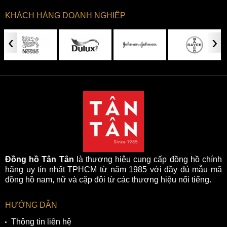
KHÁCH HÀNG DOANH NGHIỆP
‹
›
Bộ kim và cọc giờ phủ dạ quang của đồng hồ Bulova
96B321
3. Thiết kế bộ vỏ hình mai rùa độc đáo
Đồng hồ Tân Tân
là thương hiệu cung cấp đồng hồ chính
hãng uy tín nhất TPHCM từ năm 1985 với đầy đủ mẫu mã
Bulova 96B321 sở hữu bộ vỏ được thiết kế theo hình mai
đồng hồ nam, nữ và cặp đôi từ các thương hiệu nổi tiếng.
rùa với 2 phần càng vát cong ở 2 bên. Ở cạnh phải là núm
chỉnh giờ screw-down to bản dễ thao tác cũng như hỗ trợ rất
HƯỚNG DẪN
nhiều cho khả năng chống nước của đồng hồ..
Thông tin liên hệ
Bộ vỏ có đường kính 44mm sẽ vừa vặn cho những chàng