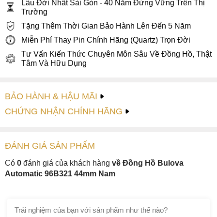
Lâu Đời Nhất Sài Gòn - 40 Năm Đứng Vững Trên Thị
này được thiết kế dành cho những người đàn ông cực kỳ
Trường
can đảm, hoặc cho những kẻ hơi điên”. Đây là dòng giới
Tặng Thêm Thời Gian Bảo Hành Lên Đến 5 Năm
thiệu mà hãng dành cho mẫu đồng hồ Bulova 96B321 dựa
Miễn Phí Thay Pin Chính Hãng (Quartz) Trọn Đời
trên câu chuyện đằng sau nó. Chính vì vậy Bulova 96B321
Tư Vấn Kiến Thức Chuyên Môn Sâu Về Đồng Hồ, Thật
là chiếc đồng hồ phù hợp với những chàng trai cá tính,
Tâm Và Hữu Dụng
mạnh mẽ và có phần nổi loạn.
2. Mặt số thẩm mỹ và hài hòa
BẢO HÀNH & HẬU MÃI
Mặt số của Bulova 96B321 được hoàn thiện đơn giản
CHỨNG NHẬN CHÍNH HÃNG
nhưng hài hòa vừa đủ để các chi tiết thể hiện vẻ đẹp. Nổi
bật trên nền xanh là logo Bulova kèm dòng chữ
Oceanographer (nhà hải dương học) đặt ở góc 12h. Ở góc 3
ĐÁNH GIÁ
SẢN PHẤM
giờ là ô hiển thị lịch ngày trang bị kính phóng đại.
Có
0
đánh giá của khách hàng
về Đồng Hồ Bulova
Automatic 96B321 44mm Nam