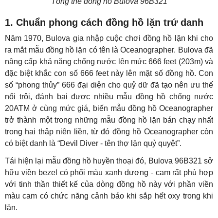
Tổng thể đồng hồ Bulova 96B321
1. Chuẩn phong cách đồng hồ lặn trứ danh
Năm 1970, Bulova gia nhập cuộc chơi đồng hồ lặn khi cho
ra mắt mẫu đồng hồ lặn có tên là Oceanographer. Bulova đã
nâng cấp khả năng chống nước lên mức 666 feet (203m) và
đặc biệt khắc con số 666 feet này lên mặt số đồng hồ. Con
số “phong thủy” 666 đại diện cho quỷ dữ đã tạo nên ưu thế
nổi trội, đánh bại được nhiều mẫu đồng hồ chống nước
20ATM ở cùng mức giá, biến mẫu đồng hồ Oceanographer
trở thành một trong những mẫu đồng hồ lặn bán chạy nhất
trong hai thập niên liền, từ đó đồng hồ Oceanographer còn
có biệt danh là “Devil Diver - tên thợ lặn quỷ quyệt”.
Tái hiện lại mẫu đồng hồ huyền thoại đó, Bulova 96B321 sở
hữu viền bezel có phối màu xanh dương - cam rất phù hợp
với tinh thần thiết kế của dòng đồng hồ này với phần viền
màu cam có chức năng cảnh báo khi sắp hết oxy trong khi
lặn.