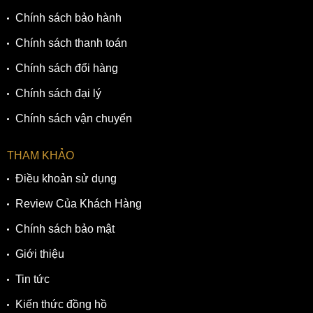
trai có cỡ cổ tay từ 16.5cm trở lên. Phần viền bezel được cắt
Chính sách bảo hành
gọt tỉ mỉ với nhiều nấc hình răng cưa tạo nên vẻ mạnh mẽ và
Chính sách thanh toán
thể thao. Đây cũng là thiết kế thường thấy trên các mẫu
đồng hồ lặn.
Chính sách đổi hàng
Chính sách đại lý
Chính sách vận chuyển
THAM KHẢO
Điều khoản sử dụng
Review Của Khách Hàng
Chính sách bảo mật
Giới thiệu
Bộ vỏ của đồng hồ Bulova 96B321
Tin tức
Bộ vỏ đồng hồ được làm từ chất liệu thép không gỉ cứng
Kiến thức đồng hồ
cáp và bền bỉ, được đánh bóng rất cao cấp và sang trọng.