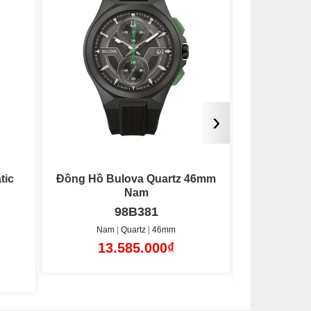
›
tic
Đồng Hồ Bulova Quartz 46mm
Đồng Hồ N
Nam
98B381
Nam
Quartz
46mm
Nam
13.585.000₫
16
Lộ