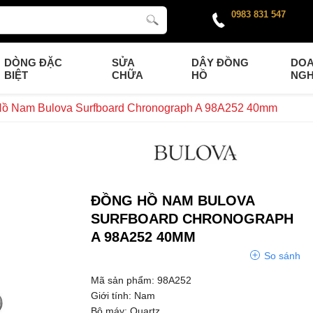
0983 831 547
DÒNG ĐẶC
SỬA
DÂY ĐỒNG
DO
BIỆT
CHỮA
HỒ
NGH
ồ Nam Bulova Surfboard Chronograph A 98A252 40mm
ĐỒNG HỒ NAM BULOVA
SURFBOARD CHRONOGRAPH
A 98A252 40MM
So sánh
Mã sản phẩm: 98A252
Giới tính: Nam
Bộ máy: Quartz