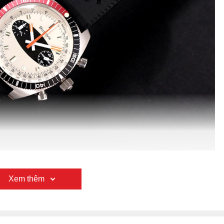
hiết kế của Bulova 98A52
Xem thêm
 chuẩn đồng hồ lặn (Diver Watch)
rd Chronograph A, cái tên được lấy cảm hứng từ ván lướt
Với sắc đen truyền thống làm chủ đạo cùng với thiết kế mặt