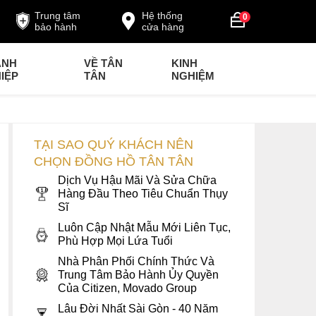
Trung tâm
Hệ thống
0
bảo hành
cửa hàng
ANH
VỀ TÂN
KINH
IỆP
TÂN
NGHIỆM
TẠI SAO QUÝ KHÁCH NÊN
CHỌN ĐỒNG HỒ TÂN TÂN
Dịch Vụ Hậu Mãi Và Sửa Chữa
Hàng Đầu Theo Tiêu Chuẩn Thụy
Sĩ
Luôn Cập Nhật Mẫu Mới Liên Tục,
Phù Hợp Mọi Lứa Tuổi
Nhà Phân Phối Chính Thức Và
Trung Tâm Bảo Hành Ủy Quyền
Của Citizen, Movado Group
Lâu Đời Nhất Sài Gòn - 40 Năm