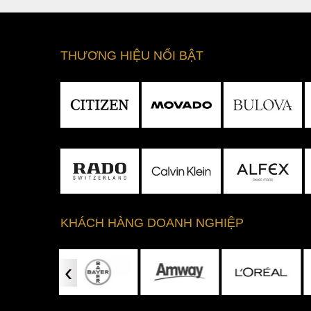
Điểm làm nên thương hiệu Surfboard cho phi
thiết kế hình bầu dục rất giống một chiếc ván 
nên nét đẹp rất ấn tượng cho đồng hồ, chắc 
THƯƠNG HIỆU NỔI BẬT
tiên sẽ là phần “ván lướt sóng” này.
KHÁCH HÀNG DOANH NGHIỆP
‹