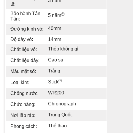
3 năm
tế:
Bảo hành Tân
5 năm
Tân:
40mm
Đường kính vỏ:
Độ dày vỏ:
14mm
Thép không gỉ
Chất liệu vỏ:
Cao su
Chất liệu dây:
Trắng
Màu mặt số:
Stick
Loại kim:
WR200
Chống nước:
Chronograph
Chức năng:
Trung Quốc
Nơi lắp ráp:
Thể thao
Phong cách: