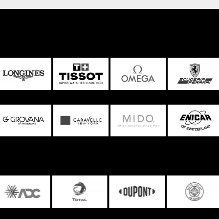
ên bản đồng hồ Chronograph A này chính là phần mặt số có
lướt sóng ở giữa để nối hai ô chronograph phút và ô giây, tạo
chắn khi chạm mắt vào đồng hồ này, phần mà bạn chú ý đầu