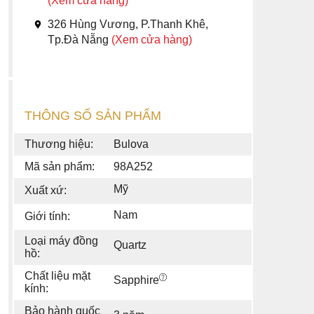
(Xem cửa hàng)
326 Hùng Vương, P.Thanh Khê,
Tp.Đà Nẵng
(Xem cửa hàng)
THÔNG SỐ SẢN PHẨM
Thương hiệu:
Bulova
Mã sản phẩm:
98A252
Mỹ
Xuất xứ:
Nam
Giới tính:
Loại máy đồng
Quartz
hồ:
Chất liệu mặt
Sapphire
kính:
Bảo hành quốc