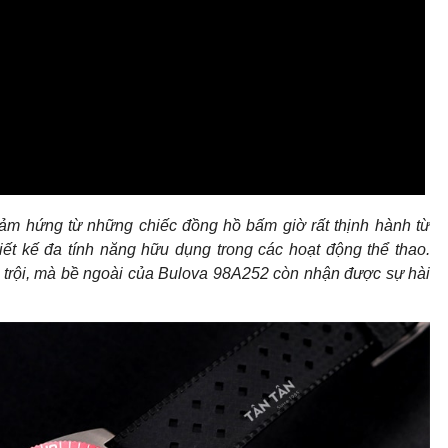
ảm hứng từ những chiếc đồng hồ bấm giờ rất thịnh hành từ
t kế đa tính năng hữu dụng trong các hoạt động thể thao.
t trội, mà bề ngoài của Bulova 98A252 còn nhận được sự hài