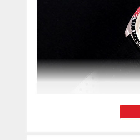
Tổng thể t
1. Phong cách thiết kế năng động,
Bulova 98A52 nằm trong BST Bulova Surfboa
sóng hình bầu dục bao quanh hai mặt số phụ. 