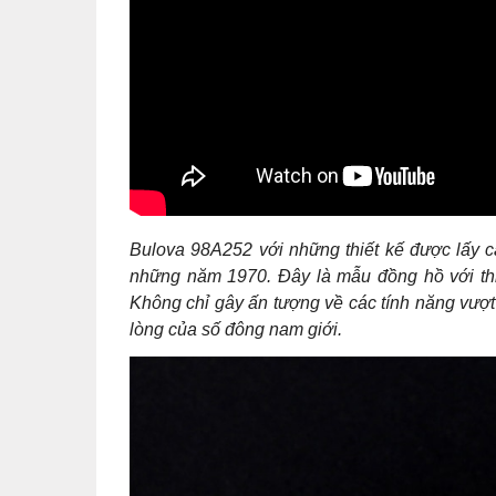
Bulova 98A252 với những thiết kế được lấy c
những năm 1970. Đây là mẫu đồng hồ với thiế
Không chỉ gây ấn tượng về các tính năng vượ
lòng của số đông nam giới.