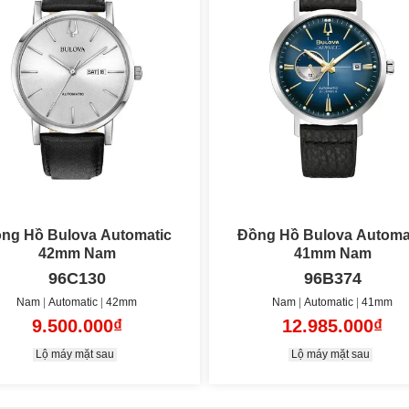
ng Hồ Bulova Automatic
Đồng Hồ Bulova Automa
42mm Nam
41mm Nam
96C130
96B374
Nam
Automatic
42mm
Nam
Automatic
41mm
9.500.000₫
12.985.000₫
ova 98A52 với độ chế tác hoàn hảo
Lộ máy mặt sau
Lộ máy mặt sau
ối, rõ nét theo tiêu chí một chiếc đồng hồ lặn chuyên dụng,
ên trong mặt số được hoàn thiện sắc nét với tên thương hiệu
 là hai ô kim phụ hỗ trợ xem giờ và xem phút.