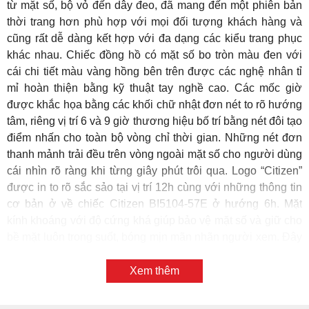
từ mặt số, bộ vỏ đến dây đeo, đã mang đến một phiên bản
thời trang hơn phù hợp với mọi đối tượng khách hàng và
cũng rất dễ dàng kết hợp với đa dạng các kiểu trang phục
khác nhau. Chiếc đồng hồ có mặt số bo tròn màu đen với
cái chi tiết màu vàng hồng bên trên được các nghệ nhân tỉ
mỉ hoàn thiện bằng kỹ thuật tay nghề cao. Các mốc giờ
được khắc họa bằng các khối chữ nhật đơn nét to rõ hướng
tâm, riêng vị trí 6 và 9 giờ thương hiệu bố trí bằng nét đôi tạo
điểm nhấn cho toàn bộ vòng chỉ thời gian. Những nét đơn
thanh mảnh trải đều trên vòng ngoài mặt số cho người dùng
cái nhìn rõ ràng khi từng giây phút trôi qua. Logo “Citizen”
được in to rõ sắc sảo tại vị trí 12h cùng với những thông tin
cơ bản ở về chiếc Citizen BI5104-57E ở hướng 6h. Mặt
kính khoáng với độ cứng khá giúp bảo vệ mặt số và giữ cho
bề mặt luôn trong suốt, bóng mịn mãn nhãn người xem. Đây
là loại kính có độ chịu lực tốt và có thể đánh bóng lại nếu bị
trầy xước nhẹ sau một thời gian sử dụng.
Xem thêm