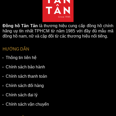
Đồng hồ Tân Tân
là thương hiệu cung cấp đồng hồ chính
hãng uy tín nhất TPHCM từ năm 1985 với đầy đủ mẫu mã
đồng hồ nam, nữ và cặp đôi từ các thương hiệu nổi tiếng.
HƯỚNG DẪN
Thông tin liên hệ
Chính sách bảo hành
Trang bị dạ quang ở bộ kim dauphine cùng ô lịch ngày tiện
dụng
Chính sách thanh toán
Hơn nữa, trên chiếc Citizen BI5104-57E xuất hiện thêm ô
Chính sách đổi hàng
cửa sổ lịch ngày tại vị trí góc 3h góp phần cho bộ quản lý
Chính sách đại lý
thời gian thêm đa dạng hơn. Thay vì mở điện thoại xem
ngày một cách rườm rà mất thời gian thì giờ đây bạn chỉ cần
Chính sách vận chuyển
lia qua mặt số đồng hồ chỉ trong tích tắc là có thể biết được