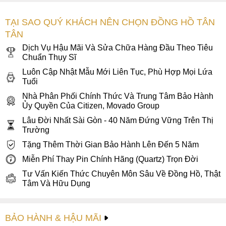
TẠI SAO QUÝ KHÁCH NÊN CHỌN ĐỒNG HỒ TÂN
TÂN
Dịch Vụ Hậu Mãi Và Sửa Chữa Hàng Đầu Theo Tiêu
Chuẩn Thụy Sĩ
Luôn Cập Nhật Mẫu Mới Liên Tục, Phù Hợp Mọi Lứa
Tuổi
Nhà Phân Phối Chính Thức Và Trung Tâm Bảo Hành
Ủy Quyền Của Citizen, Movado Group
Lâu Đời Nhất Sài Gòn - 40 Năm Đứng Vững Trên Thị
Mặt số bo tròn cổ điển màu đen lịch lãm được bao phủ bởi
Trường
lớp kính khoáng chắc chắc
Tặng Thêm Thời Gian Bảo Hành Lên Đến 5 Năm
Khung vỏ bo cong dạng thùng và dây đeo của Citizen
Miễn Phí Thay Pin Chính Hãng (Quartz) Trọn Đời
BI5104-57E được chế tác từ chất liệu thép không gỉ 316L
Tư Vấn Kiến Thức Chuyên Môn Sâu Về Đồng Hồ, Thật
thể hiện hoàn hảo bằng nghệ thuật đánh sớ mờ giúp đồng
Tâm Và Hữu Dụng
hồ luôn sáng đẹp ở mọi góc nhìn. Phía trên là phần niềng
bezel vát thoải mạ màu vàng hồng nổi bật, sáng bóng đầy
sang trọng tạo điểm nhấn cho mặt số. Thiết kế dây đeo với
BẢO HÀNH & HẬU MÃI
các mắt dây liên kết giữa mạ PVD màu vàng hồng sáng