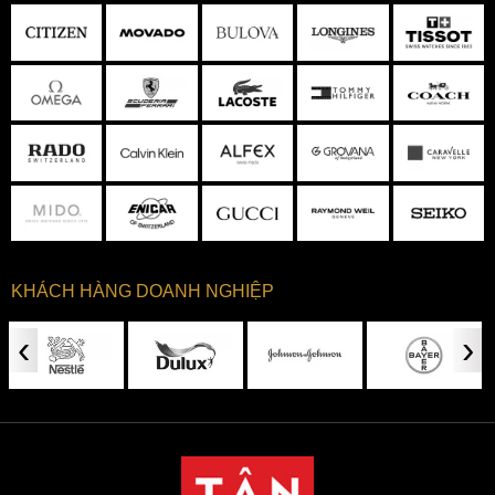
Bộ vỏ dạng thùng độc đáo được chế tác bằng thép chắc
chắn hoàn thiện tỉ mỉ bề mặt với niềng bezel mạ vàng hồng
nổi bật
2. Trang bị chức năng cơ bản với dạ quang
và lịch ngày tiện ích
Không còn đơn thuần là chiếc đồng hồ truyền thống xưa cũ,
Citizen BI5104-57E như một đại diện cho sự tiếp thu những
tinh hoa công nghệ của thời đại mang đến thế giới đồng hồ
một làn gió tươi mới với nhiều hơn 1 tính năng hữu ích. So
KHÁCH HÀNG DOANH NGHIỆP
với một chiếc đồng hồ cơ bản trước đây, việc quan sát thời
gian thường bị hạn chế vào buổi đêm hoặc những nơi thiếu
‹
›
ánh sáng thì nay, tính năng dạ quang được ứng dụng trên
đồng hồ để cải thiện sự bất tiện đó. Lớp dạ quang được bao
phủ trên bề mặt bộ kim dauphine chuyển động giữa trung
tâm mặt số thách thức mọi điều kiện thiếu sáng vừa dễ dàng
nhận biết thời gian vừa mang vẻ đẹp rực rỡ trong bóng tối.