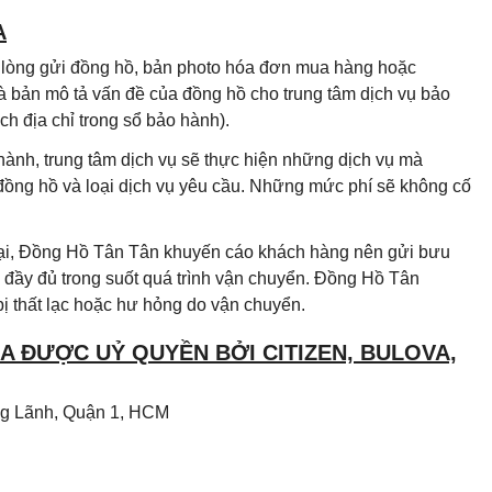
A
i lòng gửi đồng hồ, bản photo hóa đơn mua hàng hoặc
à bản mô tả vấn đề của đồng hồ cho trung tâm dịch vụ bảo
h địa chỉ trong sổ bảo hành).
hành, trung tâm dịch vụ sẽ thực hiện những dịch vụ mà
 đồng hồ và loại dịch vụ yêu cầu. Những mức phí sẽ không cố
 lại, Đồng Hồ Tân Tân khuyến cáo khách hàng nên gửi bưu
đầy đủ trong suốt quá trình vận chuyển. Đồng Hồ Tân
ị thất lạc hoặc hư hỏng do vận chuyển.
 ĐƯỢC UỶ QUYỀN BỞI CITIZEN, BULOVA,
Ông Lãnh, Quận 1, HCM