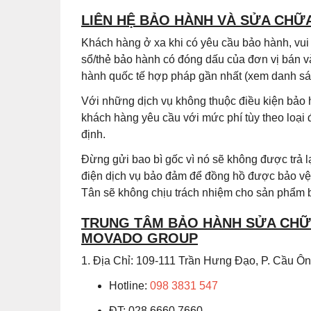
LIÊN HỆ BẢO HÀNH VÀ SỬA CHỮ
Khách hàng ở xa khi có yêu cầu bảo hành, vu
sổ/thẻ bảo hành có đóng dấu của đơn vị bán v
hành quốc tế hợp pháp gần nhất (xem danh sác
Với những dịch vụ không thuộc điều kiện bảo 
khách hàng yêu cầu với mức phí tùy theo loại
định.
Đừng gửi bao bì gốc vì nó sẽ không được trả
điện dịch vụ bảo đảm để đồng hồ được bảo vệ 
Tân sẽ không chịu trách nhiệm cho sản phẩm b
TRUNG TÂM BẢO HÀNH SỬA CHỮA
MOVADO GROUP
1. Địa Chỉ: 109-111 Trần Hưng Đạo, P. Cầu 
Hotline:
098 3831 547
ĐT: 028.6660.7660