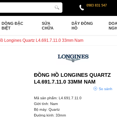
0983 831 547
DÒNG ĐẶC
SỬA
DÂY ĐỒNG
DO
BIỆT
CHỮA
HỒ
NGH
ồ Longines Quartz L4.691.7.11.0 33mm Nam
ĐỒNG HỒ LONGINES QUARTZ
L4.691.7.11.0 33MM NAM
So sánh
Mã sản phẩm: L4.691.7.11.0
Giới tính: Nam
Bộ máy: Quartz
Đường kính: 33mm