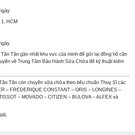
 ngày
n 1, HCM
 ngày
Tân Tân gần nhất khu vực của mình để gửi lại đồng hồ cần
chuyển về Trung Tâm Bảo Hành Sửa Chữa để kỹ thuật kiểm
Tân Tân còn chuyên sửa chữa theo tiêu chuẩn Thuỵ Sĩ các
UER – FREDERIQUE CONSTANT – ORIS – LONGINES –
ISSOT – MOVADO – CITIZEN – BULOVA – ALFEX và
iết.