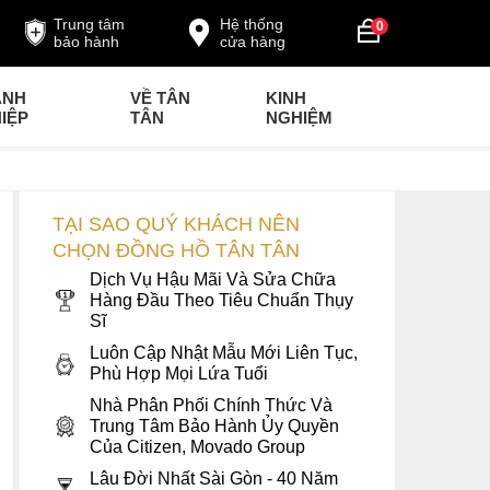
Trung tâm
Hệ thống
0
bảo hành
cửa hàng
ANH
VỀ TÂN
KINH
IỆP
TÂN
NGHIỆM
TẠI SAO QUÝ KHÁCH NÊN
CHỌN ĐỒNG HỒ TÂN TÂN
Dịch Vụ Hậu Mãi Và Sửa Chữa
Hàng Đầu Theo Tiêu Chuẩn Thụy
Sĩ
Luôn Cập Nhật Mẫu Mới Liên Tục,
Phù Hợp Mọi Lứa Tuổi
Nhà Phân Phối Chính Thức Và
Trung Tâm Bảo Hành Ủy Quyền
Của Citizen, Movado Group
Lâu Đời Nhất Sài Gòn - 40 Năm