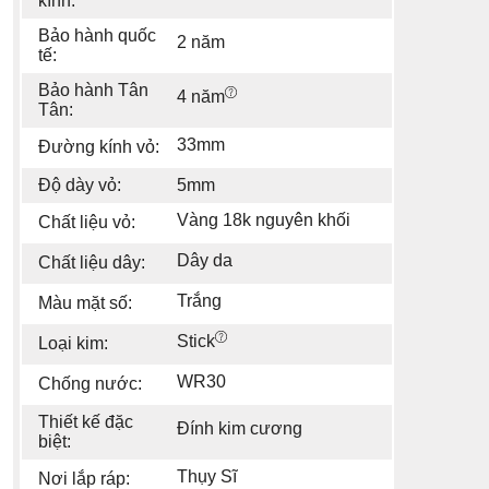
kính:
Bảo hành quốc
2 năm
tế:
Bảo hành Tân
4 năm
Tân:
33mm
Đường kính vỏ:
Độ dày vỏ:
5mm
Vàng 18k nguyên khối
Chất liệu vỏ:
Dây da
Chất liệu dây:
Trắng
Màu mặt số:
Stick
Loại kim:
WR30
Chống nước:
Thiết kế đặc
Đính kim cương
biệt:
Thụy Sĩ
Nơi lắp ráp: