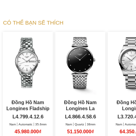
CÓ THỂ BẠN SẼ THÍCH
Đồng Hồ Nam
Đồng Hồ Nam
Đồng H
Longines Fladship
Longines La
Longi
Automatic 35.6mm
Grande Classique
L4.799.4.12.6
L4.866.4.58.6
L3.720.
38mm
Nam
Automatic
35.6mm
Nam
Quartz
38mm
Nam
Automat
45.980.000₫
51.150.000₫
64.350