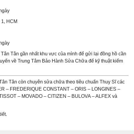
 ngày
n 1, HCM
 ngày
Tân Tân gần nhất khu vực của mình để gửi lại đồng hồ cần
chuyển về Trung Tâm Bảo Hành Sửa Chữa để kỹ thuật kiểm
Tân Tân còn chuyên sửa chữa theo tiêu chuẩn Thuỵ Sĩ các
UER – FREDERIQUE CONSTANT – ORIS – LONGINES –
ISSOT – MOVADO – CITIZEN – BULOVA – ALFEX và
iết.