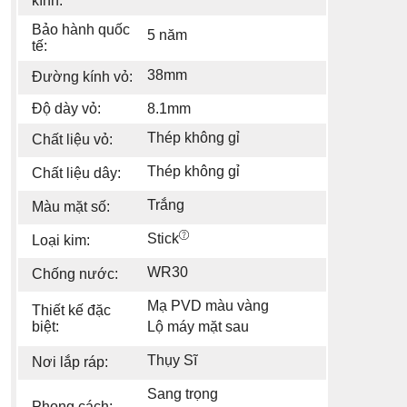
kính:
Bảo hành quốc
5 năm
tế:
38mm
Đường kính vỏ:
Độ dày vỏ:
8.1mm
Thép không gỉ
Chất liệu vỏ:
Thép không gỉ
Chất liệu dây:
Trắng
Màu mặt số:
Stick
Loại kim:
WR30
Chống nước:
Mạ PVD màu vàng
Thiết kế đặc
biệt:
Lộ máy mặt sau
Thụy Sĩ
Nơi lắp ráp:
Sang trọng
Phong cách: