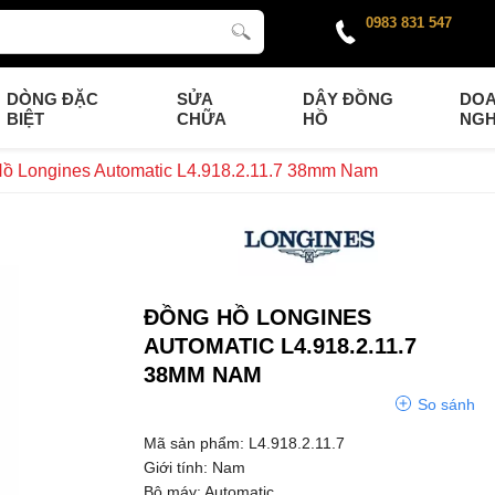
0983 831 547
DÒNG ĐẶC
SỬA
DÂY ĐỒNG
DO
BIỆT
CHỮA
HỒ
NGH
ồ Longines Automatic L4.918.2.11.7 38mm Nam
ĐỒNG HỒ LONGINES
AUTOMATIC L4.918.2.11.7
38MM NAM
So sánh
Mã sản phẩm: L4.918.2.11.7
Giới tính: Nam
Bộ máy: Automatic