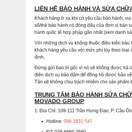
LIÊN HỆ BẢO HÀNH VÀ SỬA CHỮ
Khách hàng ở xa khi có yêu cầu bảo hành, vu
sổ/thẻ bảo hành có đóng dấu của đơn vị bán v
hành quốc tế hợp pháp gần nhất (xem danh sác
Với những dịch vụ không thuộc điều kiện bảo 
khách hàng yêu cầu với mức phí tùy theo loại
định.
Đừng gửi bao bì gốc vì nó sẽ không được trả
điện dịch vụ bảo đảm để đồng hồ được bảo vệ 
Tân sẽ không chịu trách nhiệm cho sản phẩm b
TRUNG TÂM BẢO HÀNH SỬA CHỮA
MOVADO GROUP
1. Địa Chỉ: 109-111 Trần Hưng Đạo, P. Cầu 
Hotline:
098 3831 547
ĐT: 028.6660.7660