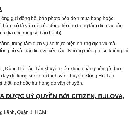
A
i lòng gửi đồng hồ, bản photo hóa đơn mua hàng hoặc
à bản mô tả vấn đề của đồng hồ cho trung tâm dịch vụ bảo
h địa chỉ trong sổ bảo hành).
hành, trung tâm dịch vụ sẽ thực hiện những dịch vụ mà
 đồng hồ và loại dịch vụ yêu cầu. Những mức phí sẽ không cố
 lại, Đồng Hồ Tân Tân khuyến cáo khách hàng nên gửi bưu
đầy đủ trong suốt quá trình vận chuyển. Đồng Hồ Tân
ị thất lạc hoặc hư hỏng do vận chuyển.
 ĐƯỢC UỶ QUYỀN BỞI CITIZEN, BULOVA,
Ông Lãnh, Quận 1, HCM