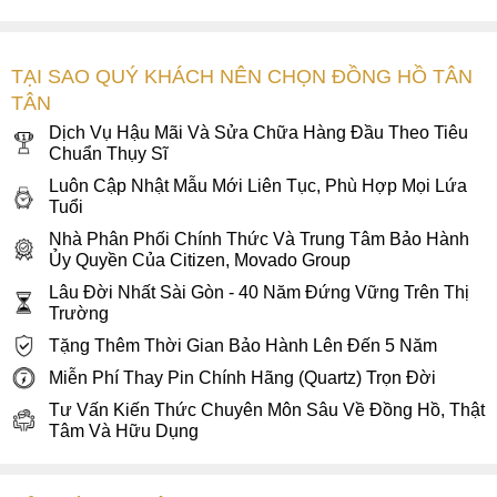
TẠI SAO QUÝ KHÁCH NÊN CHỌN ĐỒNG HỒ TÂN
TÂN
Mặt số xanh dương chải tia sunray được bao bọc bởi lớp
Dịch Vụ Hậu Mãi Và Sửa Chữa Hàng Đầu Theo Tiêu
Chuẩn Thụy Sĩ
kính sapphire trong suốt mang đến trải nghiệm quan sát
hoàn hảo
Luôn Cập Nhật Mẫu Mới Liên Tục, Phù Hợp Mọi Lứa
Tuổi
Mặt số đồng hồ Longines Record L2.820.4.96.6 được thiết
Nhà Phân Phối Chính Thức Và Trung Tâm Bảo Hành
kế đơn giản hiện đại trên kiểu dáng tròn cổ điển. Một kiểu
Ủy Quyền Của Citizen, Movado Group
thiết kế mặt số kinh điển dành cho các quý ông thích vẻ đẹp
Lâu Đời Nhất Sài Gòn - 40 Năm Đứng Vững Trên Thị
hoài cổ không nhàm chán phù hợp cho xu hướng hiện đại.
Trường
Mặt số sử dụng tông màu xanh dương trẻ trung, mang tinh
Tặng Thêm Thời Gian Bảo Hành Lên Đến 5 Năm
túy di sản nhà Longines được hoàn thiện vân sunray với
Miễn Phí Thay Pin Chính Hãng (Quartz) Trọn Đời
các tia đồng tâm cho chuyển đổi màu sắc dưới nhiều góc độ
Tư Vấn Kiến Thức Chuyên Môn Sâu Về Đồng Hồ, Thật
khác nhau. Các chi tiết thép mang tông màu bạc nổi bật phía
Tâm Và Hữu Dụng
trên từ bộ kim dauphine với kim giây dài chạm viền lướt nhẹ
qua các mốc giờ nổi khối sáng bóng. Để không đơn điệu, ở
chiếc Longines L2.820.4.96.6 này các nghệ nhân đã kết hợp