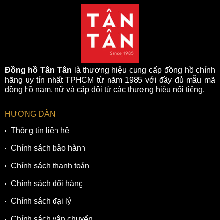
dành cho bộ sưu tập đặc biệt này, vừa giúp tổng thể dây đeo
chắc chắn vừa tạo cảm giác thanh lịch và trẻ trung hơn.
Cùng với kiểu dáng thanh lịch, trẻ trung mẫu đồng hồ này là
một lựa chọn tuyệt vời cho các quý ông đặc biệt với những
người trẻ thành đạt.
Đồng hồ Tân Tân
là thương hiệu cung cấp đồng hồ chính
hãng uy tín nhất TPHCM từ năm 1985 với đầy đủ mẫu mã
đồng hồ nam, nữ và cặp đôi từ các thương hiệu nổi tiếng.
HƯỚNG DẪN
Thông tin liên hệ
Chính sách bảo hành
Chính sách thanh toán
Chính sách đổi hàng
Bộ dây hoàn thiện xước phay bề mặt xen kẽ các liên kết giữ
Chính sách đại lý
sáng bóng mang đến vẻ đẹp sang trọng và thẩm mỹ cao
Chính sách vận chuyển