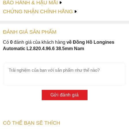
BẢO HÀNH & HẬU MÃI
vạch index và số arab đan xen tại các mốc giờ, được bao
CHỨNG NHẬN CHÍNH HÃNG
bọc bởi vòng kép chia phút như bậc thang xoay tròn theo
viền mặt số.
ĐÁNH GIÁ
SẢN PHẤM
Có
0
đánh giá của khách hàng
về Đồng Hồ Longines
Automatic L2.820.4.96.6 38.5mm Nam
Gửi đánh giá
Bộ kim dauphine cùng các vạch giờ index ánh bạc xen kẽ
số arab màu trắng hoàn thiện tinh xảo nổi bật trên mặt số
Thêm vào đó, Longines L2.820.4.96.6 còn trang bị chức
CÓ THỂ BẠN SẼ THÍCH
năng lịch ngày ở góc 3 giờ. Phía dưới gốc 6h đồng hồ được