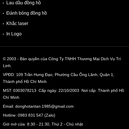
Lau dầu đồng hồ
Đánh bóng đồng hồ
Khắc laser
In Logo
Thiết kế hở đáy lộ bộ máy cơ Automatic L888.4 của Thụy Sĩ
© 2003
- Bản quyền của Công Ty TNHH Thương Mại Dịch Vụ Trí
cho thời gian trữ cót cao với độ chính xác đạt chứng nhận
Linh.
Chronometer
VPĐD:
109 Trần Hưng Đạo, Phường Cầu Ông Lãnh, Quận 1,
Để tạo nên độ chính xác đặc biệt cho đồng hồ, ETA đã sử
Thành phố Hồ Chí Minh
dụng và chế tác một cách khéo léo bằng silicon cho bộ lò xo
MST: 0303078213 Cấp ngày: 22/10/2003 Nơi cấp: Thành phố Hồ
bánh cân bằng – bộ phận làm nên độ chính xác cho cỗ máy.
Chí Minh
Việc sử dụng silicon giúp bộ phận này có khả năng kháng
nhiệt, kháng từ trường, kháng lực tác động mạnh,…và
Email: donghotantan.1985@gmail.com
kháng những tác nhân khác làm ảnh hưởng độ hoạt động
Hotline:
0983 831 547
(Zalo)
chính xác của đồng hồ. Một lưu ý rằng, tùy thuộc vào cách
Giờ mở cửa: 8:30 - 21:30, Thứ 2 - Chủ nhật
sử dụng khác nhau cùng tác động của các yếu tố môi