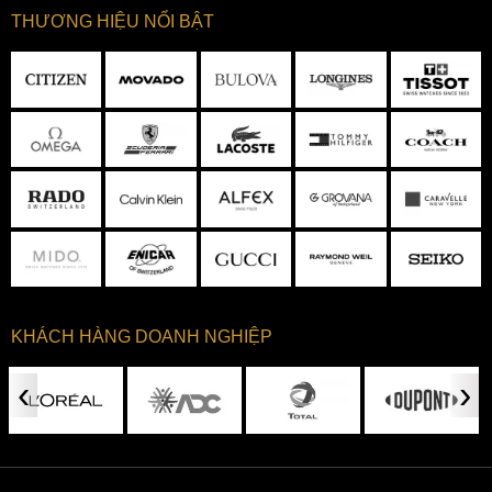
THƯƠNG HIỆU NỔI BẬT
Bộ vỏ thép không gỉ chắc chắn với đường kính 38.5mm nhỏ
gọn trên cổ tay các quý ông
KHÁCH HÀNG DOANH NGHIỆP
Dây đeo của Longines Record L2.820.4.96.6 thiết kế 7 liên
‹
›
kết chắc chắn bằng thép không gỉ được hoàn thiện sớ mờ
bề mặt xen kẽ những đường chỉ giữa sáng bóng tạo hiệu
ứng giống như demi thêm phần thẩm mỹ hoàn mỹ cho chiếc
đồng hồ này. Một kiểu thiết kế dây riêng biệt của Longines