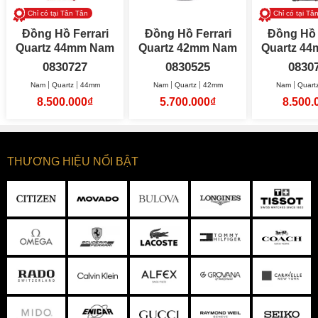
Chỉ có tại Tân Tân
Chỉ có tại Tâ
Đồng Hồ Ferrari
Đồng Hồ Ferrari
Đồng Hồ 
Quartz 44mm Nam
Quartz 42mm Nam
Quar
0830727
0830525
0830
Nam
Quartz
44mm
Nam
Quartz
42mm
Nam
Quart
8.500.000₫
5.700.000₫
8.500.
THƯƠNG HIỆU NỔI BẬT