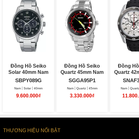
Đồng Hồ Seiko
Đồng Hồ Seiko
Đồng Hồ
Solar 40mm Nam
Quartz 45mm Nam
Quar
SBPY089G
SGGA95P1
SNAF3
Nam
Solar
40mm
Nam
Quartz
45mm
Nam
Quart
9.600.000₫
3.330.000₫
11.800
THƯƠNG HIỆU NỔI BẬT