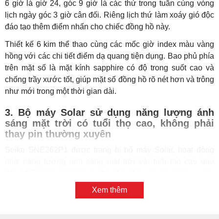
6 giờ là giờ 24, góc 9 giờ là các thứ trong tuần cùng vòng
lịch ngày góc 3 giờ cân đối. Riêng lịch thứ làm xoáy gió độc
đáo tạo thêm điểm nhấn cho chiếc đồng hồ này.
Thiết kế 6 kim thể thao cùng các mốc giờ index màu vàng
hồng với các chi tiết điểm dạ quang tiện dụng. Bao phủ phía
trên mặt số là mặt kính sapphire có độ trong suốt cao và
chống trầy xước tốt, giúp mặt số đồng hồ rõ nét hơn và trông
như mới trong một thời gian dài.
3. Bộ máy Solar sử dụng năng lượng ánh
sáng mặt trời có tuổi thọ cao, không phải
thay pin thường xuyên
Seiko SNE262P1 được trang bị bộ máy Solar, hoạt động
nhờ năng lượng ánh sáng mặt trời với tuổi thọ cao dao
động 5-7 năm mà không cần phải thay pin thường xuyên.
Đây là bộ máy khá phổ biến hiện nay, có độ chính xác cao
Xem thêm
dao động khoảng 20s/tháng với độ dự trữ năng lượng vài
tháng. Khi mua đồng hồ Seiko tại Tân Tân, quý khách được