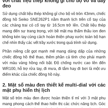
với chất liệu thép không gỉ cho bộ vỏ và dây
đeo
Sử dụng chất liệu thép không gỉ cho bộ vỏ tròn 43mm, chiếc
đồng hồ Seiko SNE262P1 nằm thanh lịch trên cổ tay của
các chàng trai có cổ tay từ 16.5cm trở lên. Chất liệu thép
mang đến sự trang trọng, với bề mặt mạ thẩm thấu ion đen
không kén tay cùng cách hoàn thiện phay xước toàn bộ hạn
chế nhìn thấy các vết trầy xước trong quá trình sử dụng.
Phần niềng cắt gọt mạnh mẽ mang dáng dấp của những
chiếc đồng hồ thể thao, thêm phần cá tính cho phái mạnh
với màu vàng hồng nổi bật. Độ chống nước cao lên đến
WR100, hỗ trợ rửa tay, đi mưa, đi tắm hay đi bơi là một ưu
điểm khác của chiếc đồng hồ này.
2. Mặt số màu đen thiết kế multi-dial với các
mặt phụ hiển thị lịch
Mặt số tròn màu đen được hoàn thiện tỉ mỉ với 3 mặt phụ
mang phong cách thể thao hiển thị các chức năng lịch. Góc