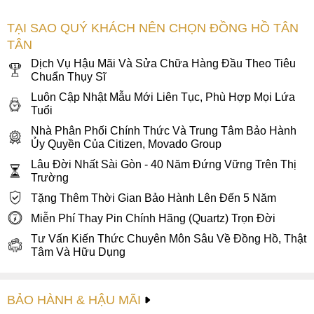
hỗ trợ bảo hành đến 5 năm và miễn phí thay pin đồng hồ
Quartz trọn đời.
TẠI SAO QUÝ KHÁCH NÊN CHỌN ĐỒNG HỒ TÂN
Tân Tân Watch tự hào là Nhà Phân Phối chính thức
TÂN
Citizen, Bulova, Movado, Coach, Ferrari, Lacoste,
Dịch Vụ Hậu Mãi Và Sửa Chữa Hàng Đầu Theo Tiêu
Chuẩn Thụy Sĩ
Tommy Hilfiger, Caravelle, Alfex, Grovana. Chúng tôi
cũng là Đại lý chính thức của Longines, Tissot, Rado,
Luôn Cập Nhật Mẫu Mới Liên Tục, Phù Hợp Mọi Lứa
Tuổi
Mido,… và các thương hiệu đồng hồ khác. Đồng thời,
Tân Tân Watch được hãng Citizen, Movado Group uỷ
Nhà Phân Phối Chính Thức Và Trung Tâm Bảo Hành
Ủy Quyền Của Citizen, Movado Group
quyền là Trung Tâm Bảo Hành chính hãng tại Việt Nam.
Lâu Đời Nhất Sài Gòn - 40 Năm Đứng Vững Trên Thị
Tân Tân Watch luôn cập nhật mẫu mới và luôn có nhiều
Trường
mẫu mã nhất thị trường đồng hồ. Với Hệ thống
Tặng Thêm Thời Gian Bảo Hành Lên Đến 5 Năm
Showroom chuyên nghiệp, sang trọng và phủ rộng
Miễn Phí Thay Pin Chính Hãng (Quartz) Trọn Đời
khắp nhằm nâng cao trải nghiệm mua sắm của quý
khách.
Tư Vấn Kiến Thức Chuyên Môn Sâu Về Đồng Hồ, Thật
Tâm Và Hữu Dụng
BẢO HÀNH & HẬU MÃI