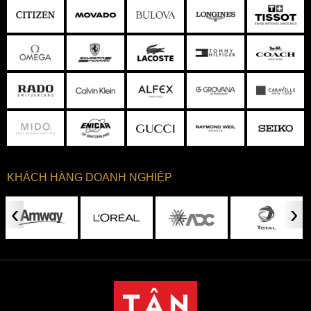
KHÁCH HÀNG DOANH NGHIỆP
‹
›