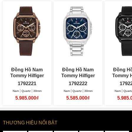
Đồng Hồ Nam
Đồng Hồ Nam
Đồng H
Tommy Hilfiger
Tommy Hilfiger
Tommy Hi
Herald 39mm
Herald 39mm
H
1792221
1792222
1792
Nam
Quartz
39mm
Nam
Quartz
39mm
Nam
Quart
5.985.000₫
5.585.000₫
5.985.
THƯƠNG HIỆU NỔI BẬT