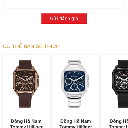
Gửi đánh giá
CÓ THỂ BẠN SẼ THÍCH
Đồng Hồ Nam
Đồng Hồ Nam
Đồng H
Tommy Hilfiger
Tommy Hilfiger
Tommy Hi