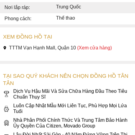
Trung Quốc
Nơi lắp ráp:
Thể thao
Phong cách:
XEM ĐỒNG HỒ TẠI
TTTM Vạn Hạnh Mall, Quận 10
(Xem cửa hàng)
TẠI SAO QUÝ KHÁCH NÊN CHỌN ĐỒNG HỒ TÂN
TÂN
Dịch Vụ Hậu Mãi Và Sửa Chữa Hàng Đầu Theo Tiêu
Chuẩn Thụy Sĩ
Luôn Cập Nhật Mẫu Mới Liên Tục, Phù Hợp Mọi Lứa
Tuổi
Nhà Phân Phối Chính Thức Và Trung Tâm Bảo Hành
Ủy Quyền Của Citizen, Movado Group
Lâu Đời Nhất Sài Gòn - 40 Năm Đứng Vững Trên Thị