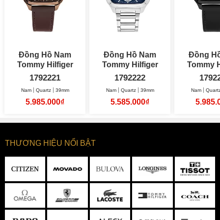
Đồng Hồ Nam
Đồng Hồ Nam
Đồng H
Tommy Hilfiger
Tommy Hilfiger
Tommy Hi
Herald 39mm
Herald 39mm
H
1792221
1792222
1792
Nam
Quartz
39mm
Nam
Quartz
39mm
Nam
Quart
5.985.000₫
5.585.000₫
5.985.
THƯƠNG HIỆU NỔI BẬT