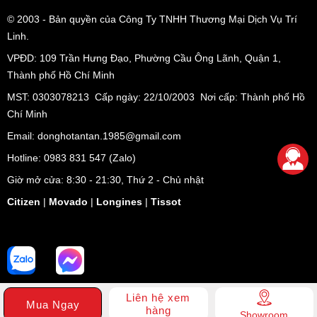
© 2003
- Bản quyền của Công Ty TNHH Thương Mại Dịch Vụ Trí
Linh.
VPĐD:
109 Trần Hưng Đạo, Phường Cầu Ông Lãnh, Quận 1,
Thành phố Hồ Chí Minh
MST: 0303078213 Cấp ngày: 22/10/2003 Nơi cấp: Thành phố Hồ
Chí Minh
Email: donghotantan.1985@gmail.com
Hotline:
0983 831 547
(Zalo)
Giờ mở cửa: 8:30 - 21:30, Thứ 2 - Chủ nhật
Citizen
|
Movado
|
Longines
|
Tissot
Liên hệ xem
Mua Ngay
hàng
Showroom