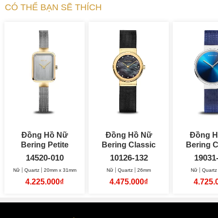
CÓ THỂ BẠN SẼ THÍCH
Đồng Hồ Nữ
Đồng Hồ Nữ
Đồng H
Bering Petite
Bering Classic
Bering C
Square 20mm x
26mm
A
14520-010
10126-132
19031
31mm
Nữ
Quartz
20mm x 31mm
Nữ
Quartz
26mm
Nữ
Quartz
4.225.000₫
4.475.000₫
4.725.