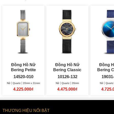
Đồng Hồ Nữ
Đồng Hồ Nữ
Đồng H
Bering Petite
Bering Classic
Bering C
Square 20mm x
26mm
A
14520-010
10126-132
19031
31mm
Nữ
Quartz
20mm x 31mm
Nữ
Quartz
26mm
Nữ
Quartz
4.225.000₫
4.475.000₫
4.725.
THƯƠNG HIỆU NỔI BẬT