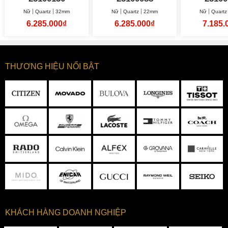
Nữ
Quartz
32mm
Nữ
Quartz
22mm
Nữ
Quartz
6.285.000₫
6.285.000₫
7.185.
THƯƠNG HIỆU NỔI BẬT
KHÁCH HÀNG DOANH NGHIỆP