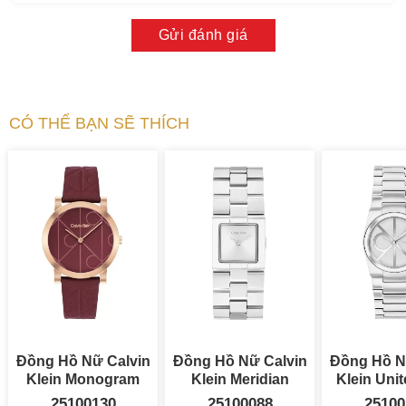
Gửi đánh giá
CÓ THỂ BẠN SẼ THÍCH
Đồng Hồ Nữ Calvin
Đồng Hồ Nữ Calvin
Đồng Hồ N
Klein Monogram
Klein Meridian
32mm
22mm
25100130
25100088
25100