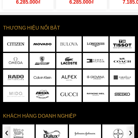
6.285.000₫
6.285.000₫
7.185.
THƯƠNG HIỆU NỔI BẬT
KHÁCH HÀNG DOANH NGHIỆP
‹
›