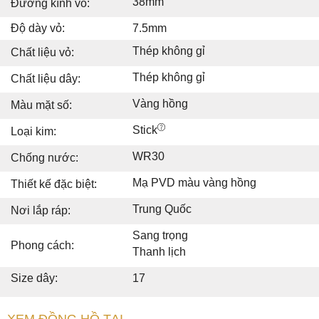
38mm
Đường kính vỏ:
Độ dày vỏ:
7.5mm
Thép không gỉ
Chất liệu vỏ:
Thép không gỉ
Chất liệu dây:
Vàng hồng
Màu mặt số:
Stick
Loại kim:
WR30
Chống nước:
Mạ PVD màu vàng hồng
Thiết kế đặc biệt:
Trung Quốc
Nơi lắp ráp:
Sang trọng
Phong cách:
Thanh lịch
Size dây:
17
XEM ĐỒNG HỒ TẠI