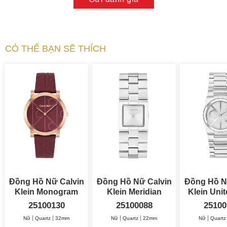
CÓ THỂ BẠN SẼ THÍCH
Đồng Hồ Nữ Calvin
Đồng Hồ Nữ Calvin
Đồng Hồ N
Klein Monogram
Klein Meridian
32mm
22mm
25100130
25100088
25100
Nữ
Quartz
32mm
Nữ
Quartz
22mm
Nữ
Quartz