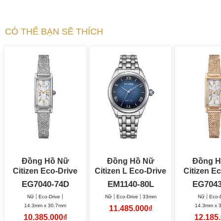
CÓ THỂ BẠN SẼ THÍCH
Đồng Hồ Nữ
Đồng Hồ Nữ
Đồng H
Citizen Eco-Drive
Citizen L Eco-Drive
Citizen E
14.3x30.7mm
33mm
14.3x3
EG7040-74D
EM1140-80L
EG7043
Nữ
Eco-Drive
Nữ
Eco-Drive
33mm
Nữ
Eco-
14.3mm x 30.7mm
14.3mm x 
11.485.000₫
10.385.000₫
12.185