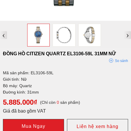
‹
›
ĐỒNG HỒ CITIZEN QUARTZ EL3106-59L 31MM NỮ
So sánh
Mã sản phẩm: EL3106-59L
Giới tính: Nữ
Bộ máy: Quartz
Đường kính: 31mm
5.885.000₫
(Chỉ còn
0
sản phẩm)
Giá đã bao gồm VAT
Mua Ngay
Liên hệ xem hàng