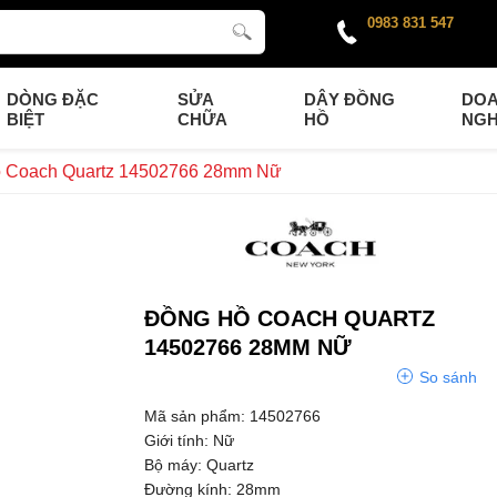
0983 831 547
DÒNG ĐẶC
SỬA
DÂY ĐỒNG
DO
BIỆT
CHỮA
HỒ
NGH
 Coach Quartz 14502766 28mm Nữ
ĐỒNG HỒ COACH QUARTZ
14502766 28MM NỮ
So sánh
Mã sản phẩm: 14502766
Giới tính: Nữ
Bộ máy: Quartz
Đường kính: 28mm