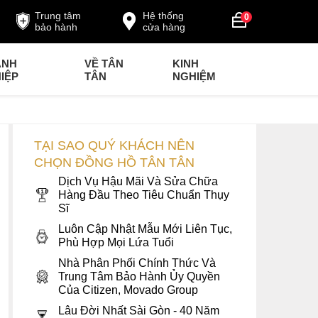
Trung tâm
Hệ thống
0
bảo hành
cửa hàng
ANH
VỀ TÂN
KINH
IỆP
TÂN
NGHIỆM
TẠI SAO QUÝ KHÁCH NÊN
CHỌN ĐỒNG HỒ TÂN TÂN
Dịch Vụ Hậu Mãi Và Sửa Chữa
Hàng Đầu Theo Tiêu Chuẩn Thụy
Sĩ
Luôn Cập Nhật Mẫu Mới Liên Tục,
Phù Hợp Mọi Lứa Tuổi
Nhà Phân Phối Chính Thức Và
Trung Tâm Bảo Hành Ủy Quyền
Của Citizen, Movado Group
Lâu Đời Nhất Sài Gòn - 40 Năm