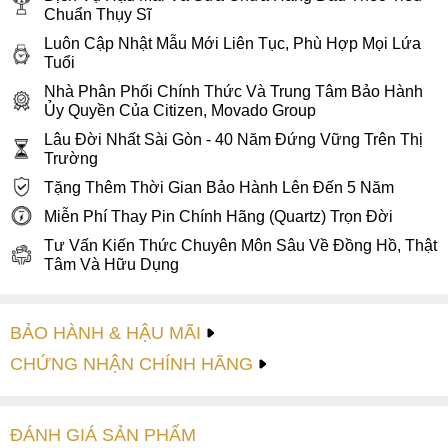
Chuẩn Thụy Sĩ
giờ là vị trí của logo Coach New York khẳng định chất lượng
thương hiệu đồng hồ thời trang này.
Luôn Cập Nhật Mẫu Mới Liên Tục, Phù Hợp Mọi Lứa
Tuổi
Nhà Phân Phối Chính Thức Và Trung Tâm Bảo Hành
Ủy Quyền Của Citizen, Movado Group
Lâu Đời Nhất Sài Gòn - 40 Năm Đứng Vững Trên Thị
Trường
Tặng Thêm Thời Gian Bảo Hành Lên Đến 5 Năm
Miễn Phí Thay Pin Chính Hãng (Quartz) Trọn Đời
Tư Vấn Kiến Thức Chuyên Môn Sâu Về Đồng Hồ, Thật
Tâm Và Hữu Dụng
BẢO HÀNH & HẬU MÃI
CHỨNG NHẬN CHÍNH HÃNG
ĐÁNH GIÁ
SẢN PHẤM