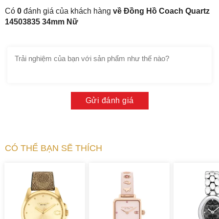
Có
0
đánh giá của khách hàng
về Đồng Hồ Coach Quartz
14503835 34mm Nữ
Bộ 2 kim baton tinh xảo lướt qua các mốc giờ đính đá cầu
vồng dạng baguette độc đáo
2. Sử dụng chất liệu thép không gỉ cho bộ
vỏ và dây đeo kết hợp đính đá “cầu vồng”
đẹp mắt
Gửi đánh giá
Bộ vỏ và dây đeo đều được trang bị chất liệu thép không gỉ
với bề mặt đánh bóng sang trọng, cho vẻ ngoài lấp lánh
hơn. Đây là chất liệu phổ biến trong sản xuất đồng hồ với
khả năng chịu lực tốt, hạn chế ăn mòn và có độ bền cao. Bộ
CÓ THỂ BẠN SẼ THÍCH
vỏ dạng tròn cổ điển với đường kính 34mm với phần niềng
bezel đính kín đá swarovski nhiều màu hay đá “cầu vồng”
tạo điểm nhấn và góp phần vào sự rực rỡ sắc màu của
Coach 14503835. Phần niềng này ôm lấy mặt kính khoáng
với độ chịu lực tốt, bảo vệ mặt số và dễ dàng đánh bóng lại
nếu bị trầy nhẹ hoặc thay thế với chi phí thấp hơn. Núm