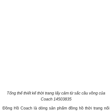
Đồng Hồ Coach là dòng sản phẩm đồng hồ thời trang nổi
tiếng tại hệ thống Tân Tân Watch. Qua hơn 80 năm phát
triển, từ khi chỉ là một cửa hàng nhỏ tại New York từ năm
1941 đến nay, Coach đã trở thành 1 thương hiệu xa xỉ được
biết đến rộng rãi trên khắp thế giới. Đồng hồ Coach chủ yếu
là những mẫu đồng hồ pin Quartz nhắm đến đối tượng
khách hàng là phụ nữ, với các thiết kế theo phong cách thời
trang New York rất đa dạng và sành điệu, hứa hẹn đồng hồ
Coach sẽ là một món phụ kiện không thể thiếu, giúp các chị
em phái đẹp tự tin tỏa sáng ở mọi lúc, mọi nơi.
Sau thương vụ được ký kết từ năm 1998, thương hiệu đồng
hồ Coach chính thức được sản xuất và kiểm định chất
lượng bởi tập đoàn Movado (MGI - Movado Group Inc.).
Movado Group là một trong những tập đoàn đồng hồ hàng
đầu thế giới, sở hữu hàng loạt các thương hiệu nổi tiếng
như: Movado, Lacoste, Tommy Hilfiger, …
1. Thiết kế đơn giản với màu sắc thời trang