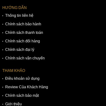
đồng hồ nam, nữ và cặp đôi từ các thương hiệu nổi tiếng.
HƯỚNG DẪN
Thông tin liên hệ
Chính sách bảo hành
Chính sách thanh toán
Chính sách đổi hàng
Chính sách đại lý
Chính sách vận chuyển
Bộ dây thép không gỉ thiết kế H-link sáng bóng đính đá dọc
2 bên chữ H
THAM KHẢO
3. Bộ máy Quartz chất lượng từ Nhật Bản
Điều khoản sử dụng
tiện dụng cho phái nữ
Review Của Khách Hàng
Ẩn bên trong vẻ ngoài lấp lánh là bộ máy Quartz từ Nhật
Bản. Đây là bộ máy tiện dụng về công năng lẫn kết cấu, thiết
Chính sách bảo mật