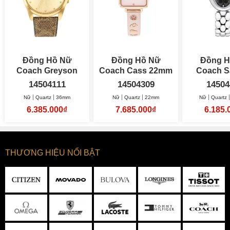
chỉnh giờ cũng được làm cầu kỳ với phần đầu làm cong lên
sơn bóng như cách đính đá spinel ở các dòng cao cấp.
Đồng Hồ Nữ
Đồng Hồ Nữ
Đồng H
Coach Greyson
Coach Cass 22mm
Coach 
36mm
22.5
14504111
14504309
14504
Nữ
Quartz
36mm
Nữ
Quartz
22mm
Nữ
Quartz
6.385.000₫
7.685.000₫
6.185.
THƯƠNG HIỆU NỔI BẬT