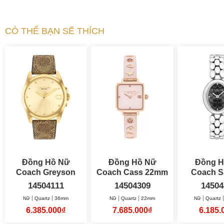
CÓ THỂ BẠN SẼ THÍCH
Đồng Hồ Nữ
Đồng Hồ Nữ
Đồng H
Coach Greyson
Coach Cass 22mm
Coach 
36mm
22.5
14504111
14504309
14504
Nữ
Quartz
36mm
Nữ
Quartz
22mm
Nữ
Quartz
6.385.000₫
7.685.000₫
6.185.