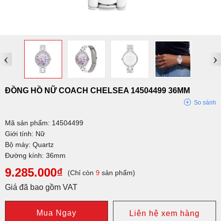
‹
›
ĐỒNG HỒ NỮ COACH CHELSEA 14504499 36MM
So sánh
Mã sản phẩm: 14504499
Giới tính: Nữ
Bộ máy: Quartz
Đường kính: 36mm
9.285.000₫
(Chỉ còn
9
sản phẩm)
Giá đã bao gồm VAT
Mua Ngay
Liên hệ xem hàng