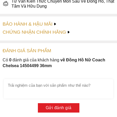
Tư Vấn Kiến Thức Chuyên Môn Sâu Về Đồng Hồ, Thật
Tâm Và Hữu Dụng
BẢO HÀNH & HẬU MÃI
CHỨNG NHẬN CHÍNH HÃNG
ĐÁNH GIÁ
SẢN PHẤM
Có
0
đánh giá của khách hàng
về Đồng Hồ Nữ Coach
Chelsea 14504499 36mm
Gửi đánh giá