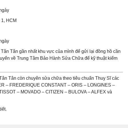
 ngày
n 1, HCM
 ngày
Tân Tân gần nhất khu vực của mình để gửi lại đồng hồ cần
chuyển về Trung Tâm Bảo Hành Sửa Chữa để kỹ thuật kiểm
Tân Tân còn chuyên sửa chữa theo tiêu chuẩn Thuỵ Sĩ các
UER – FREDERIQUE CONSTANT – ORIS – LONGINES –
ISSOT – MOVADO – CITIZEN – BULOVA – ALFEX và
iết.