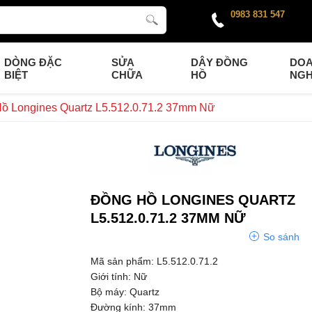
0983 831 547
DÒNG ĐẶC
SỬA
DÂY ĐỒNG
DO
BIỆT
CHỮA
HỒ
NGH
ồ Longines Quartz L5.512.0.71.2 37mm Nữ
ĐỒNG HỒ LONGINES QUARTZ
L5.512.0.71.2 37MM NỮ
So sánh
Mã sản phẩm: L5.512.0.71.2
Giới tính: Nữ
Bộ máy: Quartz
Đường kính: 37mm