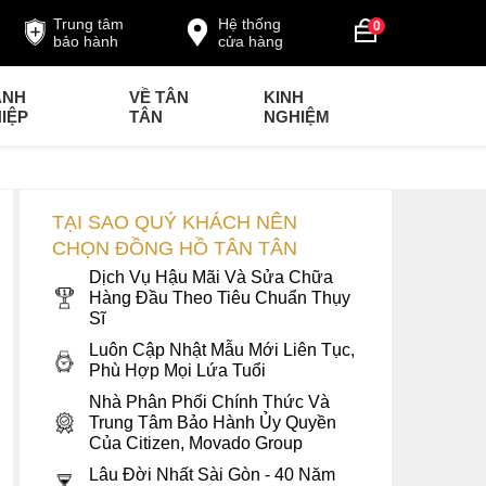
Trung tâm
Hệ thống
0
bảo hành
cửa hàng
ANH
VỀ TÂN
KINH
IỆP
TÂN
NGHIỆM
TẠI SAO QUÝ KHÁCH NÊN
CHỌN ĐỒNG HỒ TÂN TÂN
Dịch Vụ Hậu Mãi Và Sửa Chữa
Hàng Đầu Theo Tiêu Chuẩn Thụy
Sĩ
Luôn Cập Nhật Mẫu Mới Liên Tục,
Phù Hợp Mọi Lứa Tuổi
Nhà Phân Phối Chính Thức Và
Trung Tâm Bảo Hành Ủy Quyền
Của Citizen, Movado Group
Lâu Đời Nhất Sài Gòn - 40 Năm