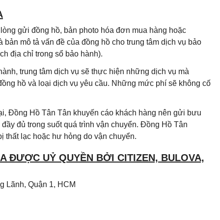
A
i lòng gửi đồng hồ, bản photo hóa đơn mua hàng hoặc
à bản mô tả vấn đề của đồng hồ cho trung tâm dịch vụ bảo
h địa chỉ trong sổ bảo hành).
hành, trung tâm dịch vụ sẽ thực hiện những dịch vụ mà
 đồng hồ và loại dịch vụ yêu cầu. Những mức phí sẽ không cố
 lại, Đồng Hồ Tân Tân khuyến cáo khách hàng nên gửi bưu
đầy đủ trong suốt quá trình vận chuyển. Đồng Hồ Tân
ị thất lạc hoặc hư hỏng do vận chuyển.
 ĐƯỢC UỶ QUYỀN BỞI CITIZEN, BULOVA,
Ông Lãnh, Quận 1, HCM