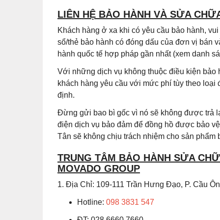
LIÊN HỆ BẢO HÀNH VÀ SỬA CHỮ
Khách hàng ở xa khi có yêu cầu bảo hành, vu
sổ/thẻ bảo hành có đóng dấu của đơn vị bán v
hành quốc tế hợp pháp gần nhất (xem danh sác
Với những dịch vụ không thuộc điều kiện bảo 
khách hàng yêu cầu với mức phí tùy theo loại
định.
Đừng gửi bao bì gốc vì nó sẽ không được trả
điện dịch vụ bảo đảm để đồng hồ được bảo vệ 
Tân sẽ không chịu trách nhiệm cho sản phẩm b
TRUNG TÂM BẢO HÀNH SỬA CHỮA
MOVADO GROUP
1. Địa Chỉ: 109-111 Trần Hưng Đạo, P. Cầu 
Hotline:
098 3831 547
ĐT: 028.6660.7660