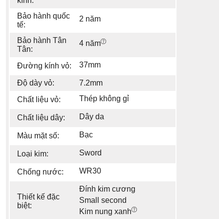
kính:
Bảo hành quốc
2 năm
tế:
Bảo hành Tân
4 năm
Tân:
37mm
Đường kính vỏ:
Độ dày vỏ:
7.2mm
Thép không gỉ
Chất liệu vỏ:
Dây da
Chất liệu dây:
Bạc
Màu mặt số:
Sword
Loại kim:
WR30
Chống nước:
Đính kim cương
Thiết kế đặc
Small second
biệt:
Kim nung xanh