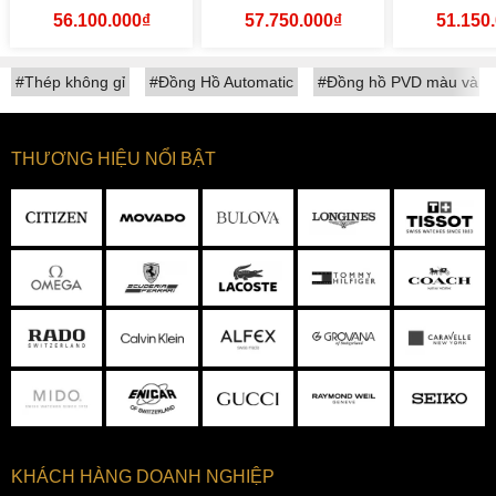
30.5
56.100.000₫
57.750.000₫
51.150
#Thép không gỉ
#Đồng Hồ Automatic
#Đồng hồ PVD màu vàng
THƯƠNG HIỆU NỔI BẬT
KHÁCH HÀNG DOANH NGHIỆP