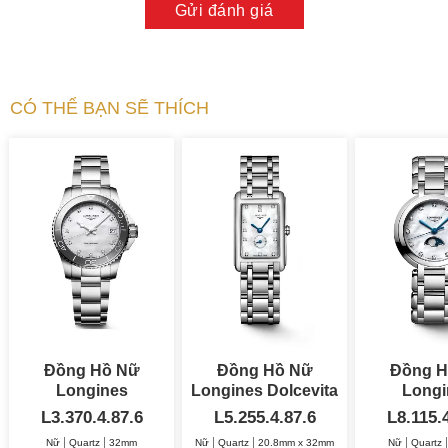
Gửi đánh giá
CÓ THỂ BẠN SẼ THÍCH
Đồng Hồ Nữ
Đồng Hồ Nữ
Đồng H
Longines
Longines Dolcevita
Longi
HydroConquest
20.8x32mm
Prima
L3.370.4.87.6
L5.255.4.87.6
L8.115.
32mm
Moonp
Nữ
Quartz
32mm
Nữ
Quartz
20.8mm x 32mm
Nữ
Quartz