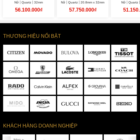
Nữ
Quartz
32mm
Nữ
Quartz
20.8mm x 32mm
Nữ
Quartz
30.5
56.100.000₫
57.750.000₫
51.150
THƯƠNG HIỆU NỔI BẬT
KHÁCH HÀNG DOANH NGHIỆP