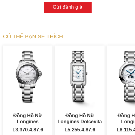
Gửi đánh giá
CÓ THỂ BẠN SẼ THÍCH
Đồng Hồ Nữ
Đồng Hồ Nữ
Đồng H
Longines
Longines Dolcevita
Longi
HydroConquest
20.8x32mm
Prima
L3.370.4.87.6
L5.255.4.87.6
L8.115.
32mm
Moonp