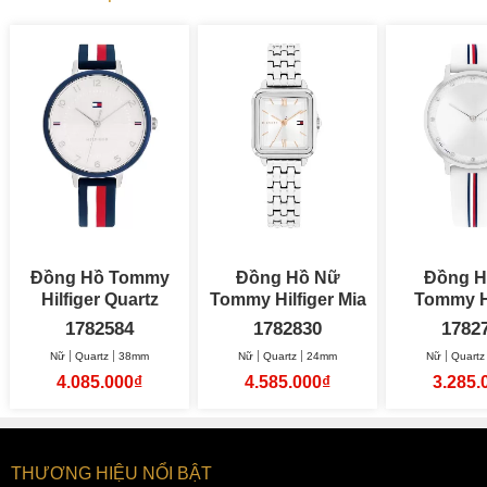
Đồng Hồ Tommy
Đồng Hồ Nữ
Đồng H
Hilfiger Quartz
Tommy Hilfiger Mia
Tommy Hi
38mm Nữ
24mm
Pi
1782584
1782830
1782
Nữ
Quartz
38mm
Nữ
Quartz
24mm
Nữ
Quartz
4.085.000₫
4.585.000₫
3.285.
THƯƠNG HIỆU NỔI BẬT