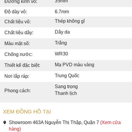
35mm
Đường kính vỏ:
Độ dày vỏ:
6.7mm
Thép không gỉ
Chất liệu vỏ:
Dây da
Chất liệu dây:
Trắng
Màu mặt số:
WR30
Chống nước:
Mạ PVD màu vàng
Thiết kế đặc biệt:
Trung Quốc
Nơi lắp ráp:
Sang trọng
Phong cách:
Thanh lịch
XEM ĐỒNG HỒ TẠI
Showroom 463A Nguyễn Thị Thập, Quận 7
(Xem cửa
hàng)