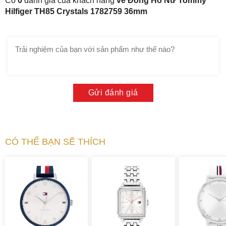
Có
0
đánh giá của khách hàng
về Đồng Hồ Nữ Tommy
Hilfiger TH85 Crystals 1782759 36mm
Gửi đánh giá
CÓ THỂ BẠN SẼ THÍCH