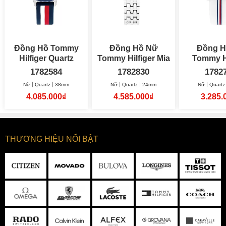
Đồng Hồ Tommy
Đồng Hồ Nữ
Đồng H
Hilfiger Quartz
Tommy Hilfiger Mia
Tommy Hi
38mm Nữ
24mm
Pi
1782584
1782830
1782
Nữ
Quartz
38mm
Nữ
Quartz
24mm
Nữ
Quartz
4.085.000₫
4.585.000₫
3.285.
THƯƠNG HIỆU NỔI BẬT