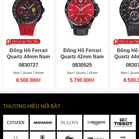
Chỉ có tại Tân Tân
Chỉ có tại Tâ
Đồng Hồ Ferrari
Đồng Hồ Ferrari
Đồng Hồ 
Quartz 44mm Nam
Quartz 42mm Nam
Quar
0830727
0830525
0830
Nam
Quartz
44mm
Nam
Quartz
42mm
Nam
Quart
8.500.000₫
5.700.000₫
8.500.
THƯƠNG HIỆU NỔI BẬT