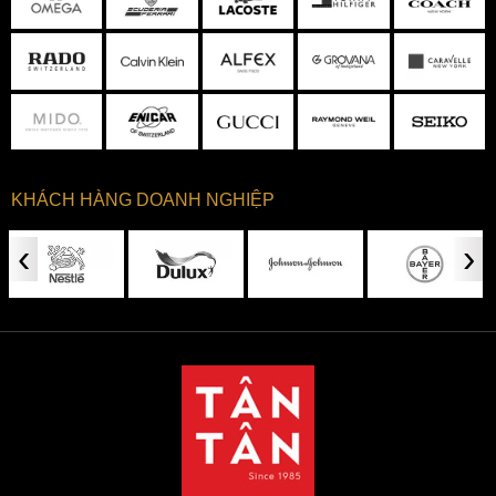
KHÁCH HÀNG DOANH NGHIỆP
‹
›