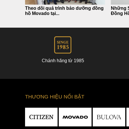
Theo dõi quá trình bảo dưỡng đồng
Những S
hồ Movado tại...
Đồng Hồ
Chánh hãng từ 1985
THƯƠNG HIỆU NỔI BẬT