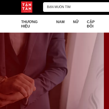
THƯƠNG
NAM
NỮ
CẶP
HIỆU
ĐÔI