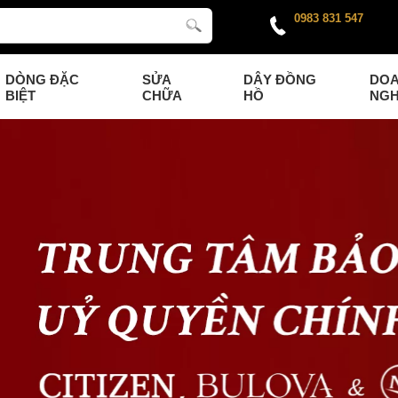
0983 831 547
DÒNG ĐẶC
SỬA
DÂY ĐỒNG
DO
BIỆT
CHỮA
HỒ
NGH