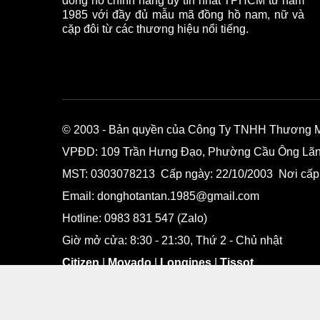
đồng hồ chính hãng uy tín nhất TPHCM từ năm
1985 với đầy đủ mẫu mã đồng hồ nam, nữ và
cặp đôi từ các thương hiệu nổi tiếng.
© 2003
- Bản quyền của Công Ty TNHH Thương Mại
VPĐD:
109 Trần Hưng Đạo, Phường Cầu Ông Lãnh
MST: 0303078213 Cấp ngày: 22/10/2003 Nơi cấp
Email: donghotantan.1985@gmail.com
Hotline:
0983 831 547
(Zalo)
Giờ mở cửa: 8:30 - 21:30, Thứ 2 - Chủ nhật
Citizen
|
Movado
|
Longines
|
Tissot