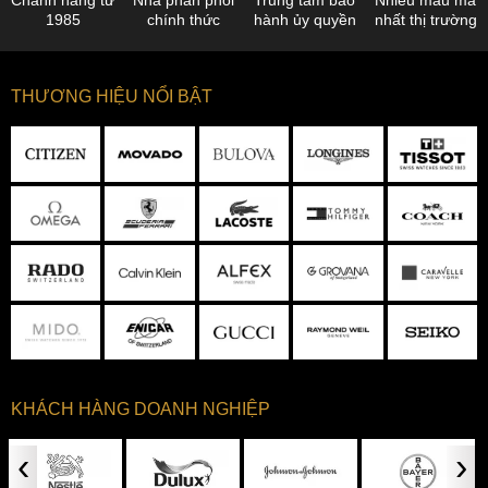
Chánh hãng từ
Nhà phân phối
Trung tâm bảo
Nhiều mẫu mã
1985
chính thức
hành ủy quyền
nhất thị trường
THƯƠNG HIỆU NỔI BẬT
KHÁCH HÀNG DOANH NGHIỆP
‹
›