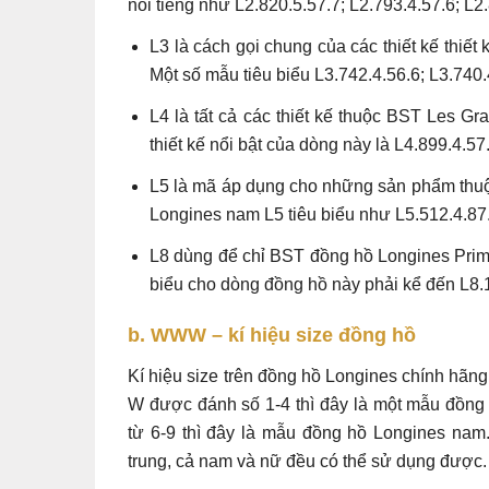
nổi tiếng như L2.820.5.57.7; L2.793.4.57.6; L2
L3 là cách gọi chung của các thiết kế thi
Một số mẫu tiêu biểu L3.742.4.56.6; L3.740.
L4 là tất cả các thiết kế thuộc BST Les G
thiết kế nổi bật của dòng này là L4.899.4.5
L5 là mã áp dụng cho những sản phẩm thuộ
Longines nam L5 tiêu biểu như L5.512.4.87.
L8 dùng để chỉ BST đồng hồ Longines Prima 
biểu cho dòng đồng hồ này phải kể đến L8.
b. WWW – kí hiệu size đồng hồ
Kí hiệu size trên đồng hồ Longines chính hãng
W được đánh số 1-4 thì đây là một mẫu đồng
từ 6-9 thì đây là mẫu đồng hồ Longines nam
trung, cả nam và nữ đều có thể sử dụng được