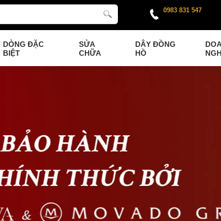
0983 831 547
DÒNG ĐẶC
SỬA
DÂY ĐỒNG
DO
BIỆT
CHỮA
HỒ
NGH