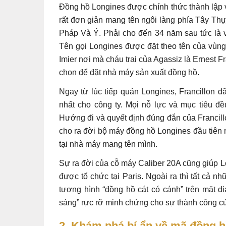
Đồng hồ Longines được chính thức thành lập v
rất đơn giản mang tên ngôi làng phía Tây Thụ
Pháp Và Ý. Phải cho đến 34 năm sau tức là 
Tên gọi Longines được đặt theo tên của vùn
Imier nơi mà cháu trai của Agassiz là Ernest F
chọn để đặt nhà máy sản xuất đồng hồ.
Ngay từ lúc tiếp quản Longines, Francillon đã
nhất cho công ty. Mọi nỗ lực và mục tiêu đ
Hướng đi và quyết định đúng đắn của Francill
cho ra đời bộ máy đồng hồ Longines đầu tiên
tại nhà máy mang tên mình.
Sự ra đời của cỗ máy Caliber 20A cũng giúp 
được tổ chức tại Paris. Ngoài ra thì tất cả 
tượng hình “đồng hồ cát có cánh” trên mặt di
sáng” rực rỡ minh chứng cho sự thành công c
2. Khám phá bí ẩn về mã đồng 