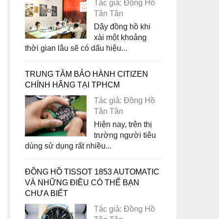
Tác giả: Đồng Hồ
Tân Tân
Dây đồng hồ khi
xài một khoảng
thời gian lâu sẽ có dấu hiệu...
TRUNG TÂM BẢO HÀNH CITIZEN
CHÍNH HÃNG TẠI TPHCM
Tác giả: Đồng Hồ
Tân Tân
Hiện nay, trên thị
trường người tiêu
dùng sử dụng rất nhiều...
ĐỒNG HỒ TISSOT 1853 AUTOMATIC
VÀ NHỮNG ĐIỀU CÓ THỂ BẠN
CHƯA BIẾT
Tác giả: Đồng Hồ