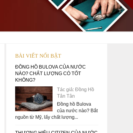
BÀI VIẾT NỔI BẬT
ĐỒNG HỒ BULOVA CỦA NƯỚC
NÀO? CHẤT LƯỢNG CÓ TỐT
KHÔNG?
Tác giả: Đồng Hồ
Tân Tân
Đồng hồ Bulova
của nước nào? Bắt
nguồn từ Mỹ, lấy chất lượng...
THƯƠNG HIỆU CITIZEN CỦA NƯỚC