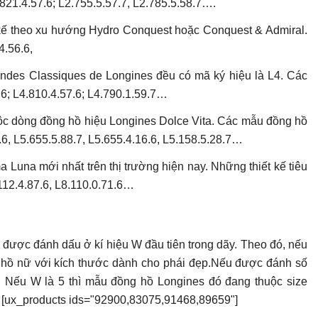
.821.4.57.6; L2.755.5.57.7, L2.785.5.58.7….
ết kế theo xu hướng Hydro Conquest hoặc Conquest & Admiral.
4.56.6,
randes Classiques de Longines đều có mã ký hiệu là L4. Các
7.6; L4.810.4.57.6; L4.790.1.59.7…
c dòng đồng hồ hiệu Longines Dolce Vita. Các mẫu đồng hồ
6, L5.655.5.88.7, L5.655.4.16.6, L5.158.5.28.7…
Luna mới nhất trên thị trường hiện nay. Những thiết kế tiêu
112.4.87.6, L8.110.0.71.6…
 được đánh dấu ở kí hiệu W đầu tiên trong dãy. Theo đó, nếu
 hồ nữ với kích thước dành cho phái đẹp.Nếu được đánh số
. Nếu W là 5 thì mẫu đồng hồ Longines đó đang thuộc size
. [ux_products ids="92900,83075,91468,89659"]