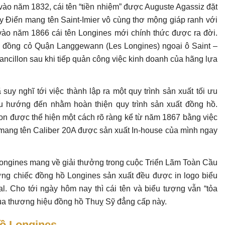
ào năm 1832, cái tên “tiền nhiệm” được Auguste Agassiz đặt
y Điển mang tên Saint-Imier vô cùng thơ mộng giáp ranh với
vào năm 1866 cái tên Longines mới chính thức được ra đời.
g đồng cỏ Quận Langgewann (Les Longines) ngoại ô Saint –
rancillon sau khi tiếp quản công việc kinh doanh của hãng lựa
 suy nghĩ tới việc thành lập ra một quy trình sản xuất tối ưu
ều hướng đến nhằm hoàn thiện quy trình sản xuất đồng hồ.
on được thể hiện một cách rõ ràng kể từ năm 1867 bằng việc
 mang tên Caliber 20A được sản xuất In-house của mình ngay
Longines mang về giải thưởng trong cuộc Triển Lãm Toàn Cầu
những chiếc đồng hồ Longines sản xuất đều được in logo biểu
al. Cho tới ngày hôm nay thì cái tên và biểu tượng vẫn “tỏa
ủa thương hiệu đồng hồ Thuỵ Sỹ đẳng cấp này.
hồ Longines