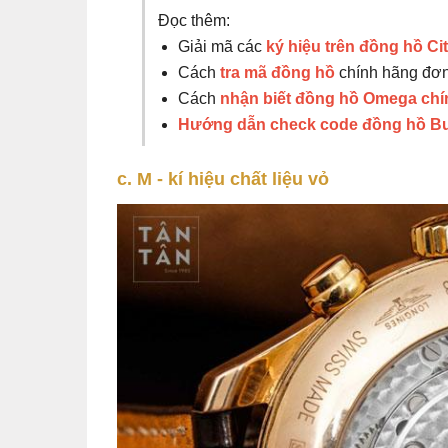
Đọc thêm:
Giải mã các
ký hiệu trên đồng hồ Ci
Cách
tra mã đồng hồ
chính hãng đơn 
Cách
nhận biết đồng hồ Omega chí
Hướng dẫn check code đồng hồ B
c. M - kí hiệu chất liệu vỏ