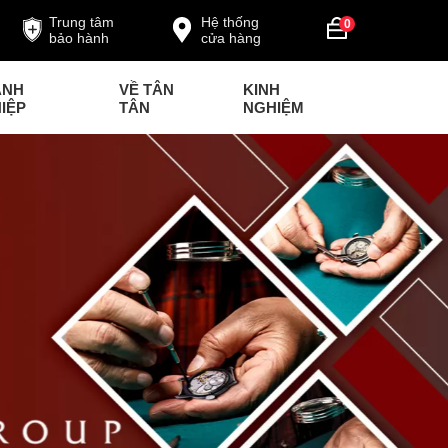
Trung tâm
Hệ thống
0
bảo hành
cửa hàng
ANH
VỀ TÂN
KINH
IỆP
TÂN
NGHIỆM