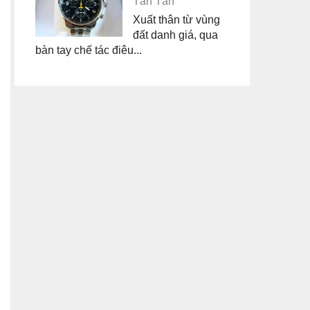
Tân Tân
Xuất thân từ vùng
đất danh giá, qua
bàn tay chế tác điêu...