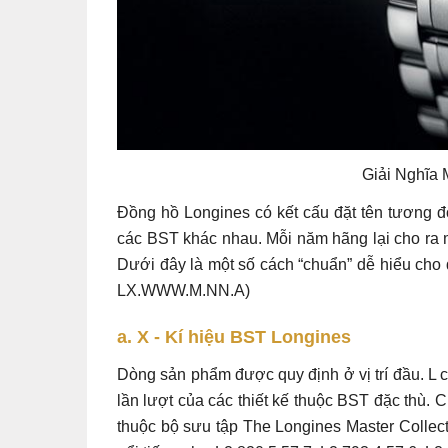
Giải Nghĩa
Đồng hồ Longines có kết cấu đặt tên tương đ
các BST khác nhau. Mỗi năm hãng lại cho ra mắ
Dưới đây là một số cách “chuẩn” dễ hiểu cho
LX.WWW.M.NN.A)
a. X - Kí hiệu BST Longines
Dòng sản phẩm được quy định ở vị trí đầu. L có
lần lượt của các thiết kế thuộc BST đặc thù. 
thuộc bộ sưu tập The Longines Master Collec