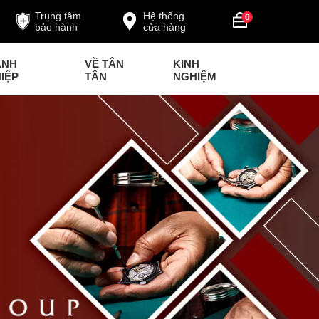
Trung tâm
Hệ thống
0
bảo hành
cửa hàng
ANH
VỀ TÂN
KINH
IỆP
TÂN
NGHIỆM