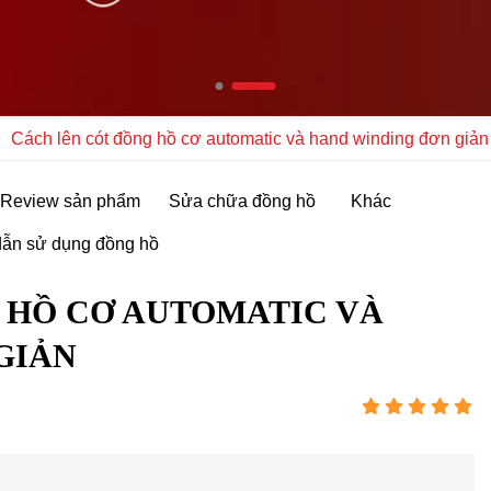
Cách lên cót đồng hồ cơ automatic và hand winding đơn giản
Review sản phẩm
Sửa chữa đồng hồ
Khác
ẫn sử dụng đồng hồ
 HỒ CƠ AUTOMATIC VÀ
GIẢN