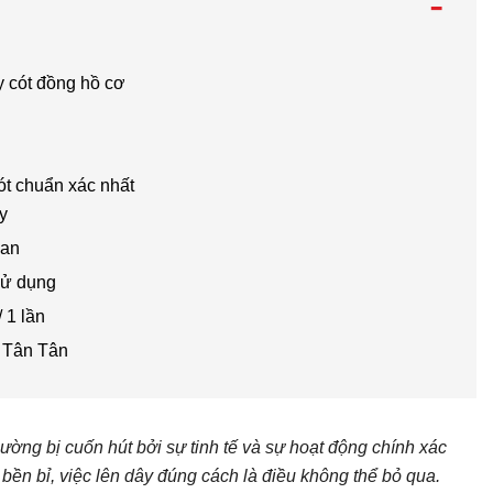
-
y cót đồng hồ cơ
t chuẩn xác nhất
y
ian
sử dụng
 1 lần
ồ Tân Tân
ường bị cuốn hút bởi sự tinh tế và sự hoạt động chính xác
bền bỉ, việc lên dây đúng cách là điều không thể bỏ qua.