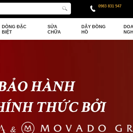
0983 831 547
DÒNG ĐẶC
SỬA
DÂY ĐỒNG
DO
BIỆT
CHỮA
HỒ
NGH