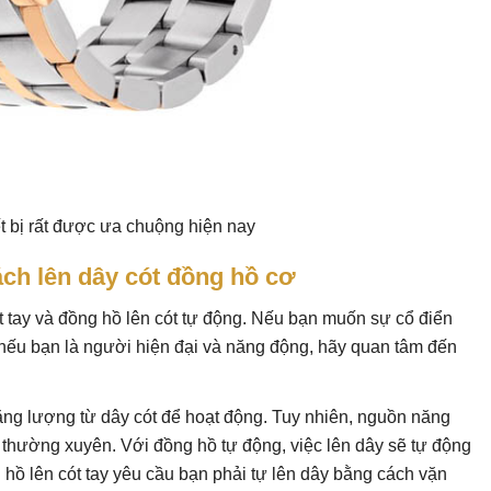
ết bị rất được ưa chuộng hiện nay
ách lên dây cót đồng hồ cơ
ót tay và đồng hồ lên cót tự động. Nếu bạn muốn sự cổ điển
n nếu bạn là người hiện đại và năng động, hãy quan tâm đến
ng lượng từ dây cót để hoạt động. Tuy nhiên, nguồn năng
thường xuyên. Với đồng hồ tự động, việc lên dây sẽ tự động
g hồ lên cót tay yêu cầu bạn phải tự lên dây bằng cách vặn