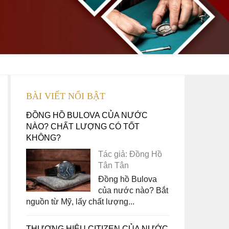
BÀI VIẾT NỔI BẬT
ĐỒNG HỒ BULOVA CỦA NƯỚC
NÀO? CHẤT LƯỢNG CÓ TỐT
KHÔNG?
Tác giả: Đồng Hồ
Tân Tân
Đồng hồ Bulova
của nước nào? Bắt
nguồn từ Mỹ, lấy chất lượng...
THƯƠNG HIỆU CITIZEN CỦA NƯỚC