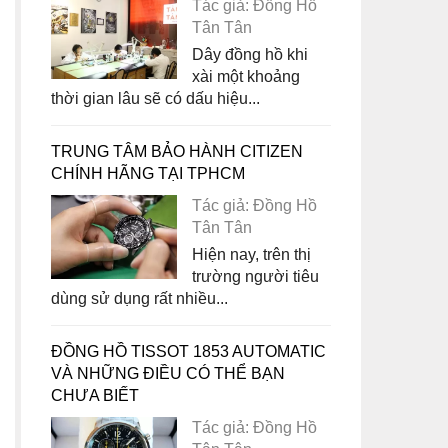
Tác giả: Đồng Hồ
Tân Tân
Dây đồng hồ khi
xài một khoảng
thời gian lâu sẽ có dấu hiệu...
TRUNG TÂM BẢO HÀNH CITIZEN
CHÍNH HÃNG TẠI TPHCM
Tác giả: Đồng Hồ
Tân Tân
Hiện nay, trên thị
trường người tiêu
dùng sử dụng rất nhiều...
ĐỒNG HỒ TISSOT 1853 AUTOMATIC
VÀ NHỮNG ĐIỀU CÓ THỂ BẠN
CHƯA BIẾT
Tác giả: Đồng Hồ