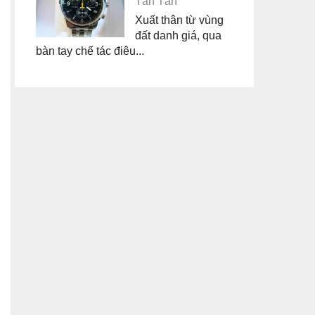
Tân Tân
Xuất thân từ vùng
đất danh giá, qua
bàn tay chế tác điêu...