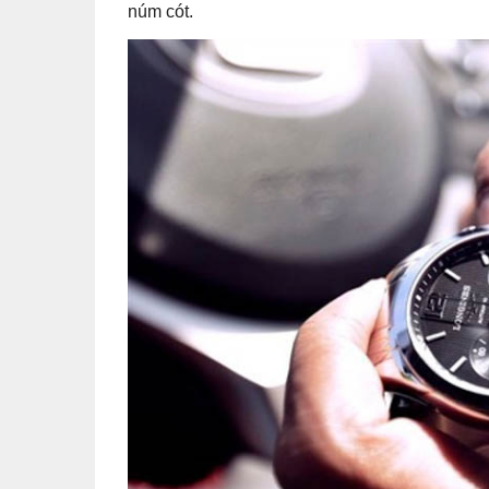
núm cót.